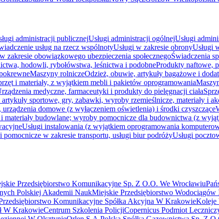
ługi administracji publicznej
Usługi administracji ogólnej
Usługi admini
wiadczenie usług na rzecz wspólnoty
Usługi w zakresie obrony
Usługi 
 w zakresie obowiązkowego ubezpieczenia społecznego
Świadczenia sp
nictwa, hodowli, rybołówstwa, leśnictwa i podobne
Produkty naftowe, pa
 pokrewne
Maszyny rolnicze
Odzież, obuwie, artykuły bagażowe i dodat
przęt i materiały, z wyjątkiem mebli i pakietów oprogramowania
Maszyny
rządzenia medyczne, farmaceutyki i produkty do pielęgnacji ciała
Sprz
artykuły sportowe, gry, zabawki, wyroby rzemieślnicze, materiały i ak
 urządzenia domowe (z wyłączeniem oświetlenia) i środki czyszczące
W
 i materiały budowlane; wyroby pomocnicze dla budownictwa (z wyjątk
wacyjne
Usługi instalowania (z wyjątkiem oprogramowania komputero
 pomocnicze w zakresie transportu, usługi biur podróży
Usługi poczto
jskie Przedsiębiorstwo Komunikacyjne Sp. Z O.O. We Wrocławiu
Pań
nych Polskiej Akademii Nauk
Miejskie Przedsiębiorstwo Wodociągów I
 Przedsiębiorstwo Komunikacyjne Spółka Akcyjna W Krakowie
Koleje
ał W Krakowie
Centrum Szkolenia Policji
Copernicus Podmiot Lecznicz
ęziennej W Olsztynie
Orlen S.A.
Polska Spółka Gazownictwa Sp. Z O.