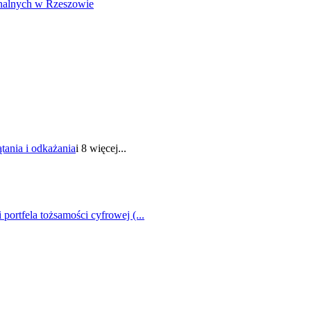
unalnych w Rzeszowie
ątania i odkażania
i 8 więcej...
portfela tożsamości cyfrowej (...