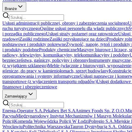
Branże
Usługi administracji publicznej, obrony i zabezpieczenia socjalnego
Us
ruchu turystycznego
Ogólne usługi personelu dla władz publicznych
Ś
i porządku publicznego
Usługi straży pożarnej oraz ratownicze
Usługi
rządowej
Zasiłki rodzinne
Zasiłki przysługujące na dzieci
Produkty rol
podstawowe i produkty pokrewne
Żywność, napoje, tytoń i produkty
i produkty podobne
Produkty chemiczne
Maszyny biurowe i liczące, s
radiowy, telewizyjny, komunikacyjny, telekomunikacyjny i podobny
U
bezpieczeństwa, gaśniczy, policyjny i obronny
Instrumenty muzyczne, 
(z wyjątkiem szklanego)
Meble (włącznie z biurowymi), wyposażenie,
górnicze, do pracy w kamieniołomach, sprzęt budowlany
Konstrukcje
oprogramowania i systemy informatyczne
Usługi naprawcze i konser
transportowe (z wyłączeniem transportu odpadów)
Usługi dodatkowe i
finansowe i ubezpieczeniowe
Zamawiający
Energa-Operator S.A.
Pekabex Bet S.A
Animex Foods Sp. Z O.O.
Mie
Pacyna
Międzynarodowy Instytut Mechanizmów I Maszyn Molekular
Policji
Komenda Wojewódzka Policji W Łodzi
Polregio S.A.
Miejskie
Wrocławiu
Politechnika Warszawska
Tauron Dystrybucja S.A. Oddzi
S.A.
Kopalnia Soli "Wieliczka" S.A.
Okręgowy Inspektorat Służby Wi