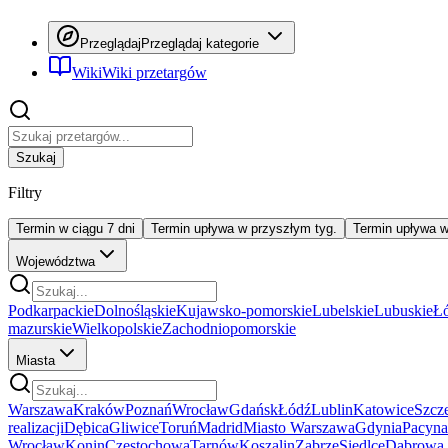
Przeglądaj
Przeglądaj kategorie
Wiki
Wiki przetargów
Szukaj
Filtry
Termin w ciągu 7 dni
Termin upływa w przyszłym tyg.
Termin upływa 
Województwa
Podkarpackie
Dolnośląskie
Kujawsko-pomorskie
Lubelskie
Lubuskie
Łó
mazurskie
Wielkopolskie
Zachodniopomorskie
Miasta
Warszawa
Kraków
Poznań
Wrocław
Gdańsk
Łódź
Lublin
Katowice
Szcz
realizacji
Dębica
Gliwice
Toruń
Madrid
Miasto Warszawa
Gdynia
Pacyna
Wrocław
Konin
Częstochowa
Tarnów
Koszalin
Zabrze
Siedlce
Dąbrowa 