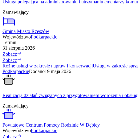
Usługa polegająca na administrowaniu i utrzymaniu cmentarzy kom
Zamawiający
Gmina Miasto Rzeszów
Województwo
Podkarpackie
Termin
31 sierpnia 2026
Zobacz
Zobacz
Różne usługi w zakresie napraw i konserwacji
Usługi w zakresie sprz
Podkarpackie
Dodano
19 maja 2026
Realizacja działań związanych z przygotowaniem wdrożenia i obsługi 
Zamawiający
Powiatowe Centrum Pomocy Rodzinie W Dębicy
Województwo
Podkarpackie
Zobacz