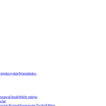
iętokrzyskie
Warmińsko-
rszawa
Opole
Wiele miejsc
wiat
owiat Poznań
Sosnowiec
Tychy
Elbląg