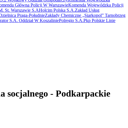
omenda Główna Policji W Warszawie
Komenda Wojewódzka Policji
. St. Warszawie S.A
Holcim Polska S.A.
Zakład Usług
zielnica Praga-Południe
Zakłady Chemiczne „Siarkopol” Tarnobrzeg
ator S.A. Oddział W Koszalinie
Polregio S.A.
Pkp Polskie Linie
ia socjalnego - Podkarpackie