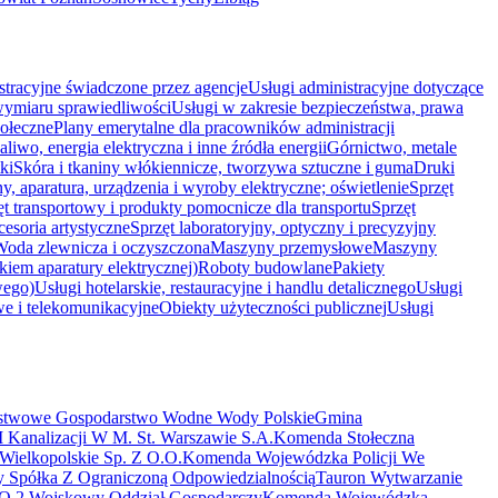
stracyjne świadczone przez agencje
Usługi administracyjne dotyczące
wymiaru sprawiedliwości
Usługi w zakresie bezpieczeństwa, prawa
ołeczne
Plany emerytalne dla pracowników administracji
liwo, energia elektryczna i inne źródła energii
Górnictwo, metale
ki
Skóra i tkaniny włókiennicze, tworzywa sztuczne i guma
Druki
, aparatura, urządzenia i wyroby elektryczne; oświetlenie
Sprzęt
ęt transportowy i produkty pomocnicze dla transportu
Sprzęt
cesoria artystyczne
Sprzęt laboratoryjny, optyczny i precyzyjny
oda zlewnicza i oczyszczona
Maszyny przemysłowe
Maszyny
iem aparatury elektrycznej)
Roboty budowlane
Pakiety
wego)
Usługi hotelarskie, restauracyjne i handlu detalicznego
Usługi
we i telekomunikacyjne
Obiekty użyteczności publicznej
Usługi
stwowe Gospodarstwo Wodne Wody Polskie
Gmina
 Kanalizacji W M. St. Warszawie S.A.
Komenda Stołeczna
 Wielkopolskie Sp. Z O.O.
Komenda Wojewódzka Policji We
y Spółka Z Ograniczoną Odpowiedzialnością
Tauron Wytwarzanie
O.
2 Wojskowy Oddział Gospodarczy
Komenda Wojewódzka