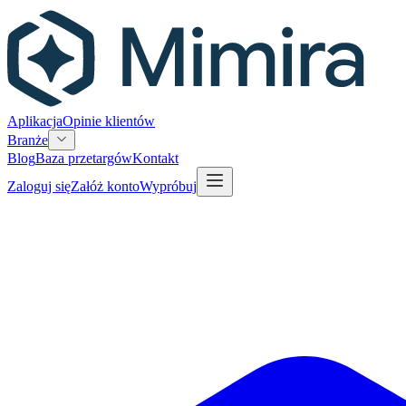
Aplikacja
Opinie klientów
Branże
Blog
Baza przetargów
Kontakt
Zaloguj się
Załóż konto
Wypróbuj