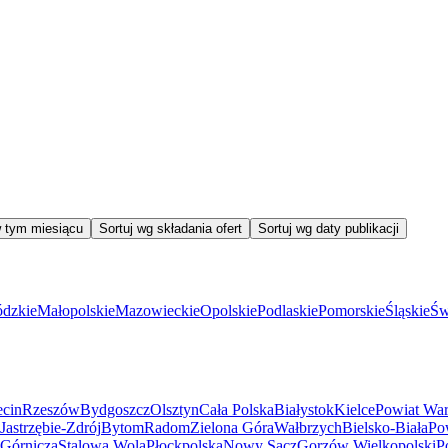
w tym miesiącu
Sortuj wg składania ofert
Sortuj wg daty publikacji
dzkie
Małopolskie
Mazowieckie
Opolskie
Podlaskie
Pomorskie
Śląskie
Św
ecin
Rzeszów
Bydgoszcz
Olsztyn
Cała Polska
Białystok
Kielce
Powiat Wa
Jastrzębie-Zdrój
Bytom
Radom
Zielona Góra
Wałbrzych
Bielsko-Biała
Po
Górnicza
Stalowa Wola
Płock
polska
Nowy Sącz
Gorzów Wielkopolski
P