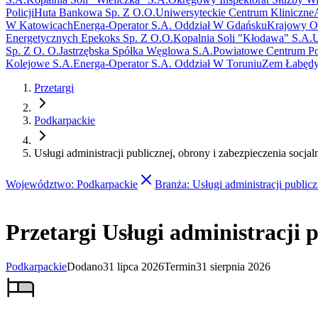
Policji
Huta Bankowa Sp. Z O.O.
Uniwersyteckie Centrum Kliniczne
W Katowicach
Energa-Operator S.A. Oddział W Gdańsku
Krajowy O
Energetycznych Epekoks Sp. Z O.O.
Kopalnia Soli "Kłodawa" S.A.
U
Sp. Z O. O.
Jastrzębska Spółka Węglowa S.A.
Powiatowe Centrum P
Kolejowe S.A.
Energa-Operator S.A. Oddział W Toruniu
Zem Łabędy
Przetargi
Podkarpackie
Usługi administracji publicznej, obrony i zabezpieczenia socja
Województwo
:
Podkarpackie
Branża
:
Usługi administracji publicz
Przetargi Usługi administracji 
Podkarpackie
Dodano
31 lipca 2026
Termin
31 sierpnia 2026