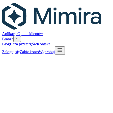
Aplikacja
Opinie klientów
Branże
Blog
Baza przetargów
Kontakt
Zaloguj się
Załóż konto
Wypróbuj