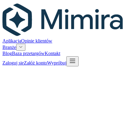
Aplikacja
Opinie klientów
Branże
Blog
Baza przetargów
Kontakt
Zaloguj się
Załóż konto
Wypróbuj