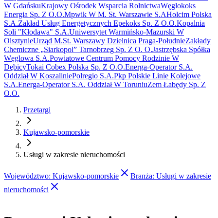
W Gdańsku
Krajowy Ośrodek Wsparcia Rolnictwa
Węglokoks
Energia Sp. Z O.O.
Mpwik W M. St. Warszawie S.A
Holcim Polska
S.A.
Zakład Usług Energetycznych Epekoks Sp. Z O.O.
Kopalnia
Soli "Kłodawa" S.A.
Uniwersytet Warmińsko-Mazurski W
Olsztynie
Urząd M.St. Warszawy Dzielnica Praga-Południe
Zakłady
Chemiczne „Siarkopol” Tarnobrzeg Sp. Z O. O.
Jastrzębska Spółka
Węglowa S.A.
Powiatowe Centrum Pomocy Rodzinie W
Dębicy
Tokai Cobex Polska Sp. Z O.O.
Energa-Operator S.A.
Oddział W Koszalinie
Polregio S.A.
Pkp Polskie Linie Kolejowe
S.A.
Energa-Operator S.A. Oddział W Toruniu
Zem Łabędy Sp. Z
O.O.
Przetargi
Kujawsko-pomorskie
Usługi w zakresie nieruchomości
Województwo
:
Kujawsko-pomorskie
Branża
:
Usługi w zakresie
nieruchomości