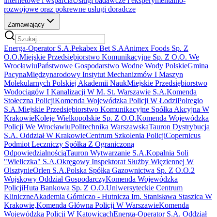
internetowe i wsparcia
Usługi badawcze i eksperymentalno-
rozwojowe oraz pokrewne usługi doradcze
Zamawiający
Energa-Operator S.A.
Pekabex Bet S.A
Animex Foods Sp. Z
O.O.
Miejskie Przedsiębiorstwo Komunikacyjne Sp. Z O.O. We
Wrocławiu
Państwowe Gospodarstwo Wodne Wody Polskie
Gmina
Pacyna
Międzynarodowy Instytut Mechanizmów I Maszyn
Molekularnych Polskiej Akademii Nauk
Miejskie Przedsiębiorstwo
Wodociągów I Kanalizacji W M. St. Warszawie S.A.
Komenda
Stołeczna Policji
Komenda Wojewódzka Policji W Łodzi
Polregio
S.A.
Miejskie Przedsiębiorstwo Komunikacyjne Spółka Akcyjna W
Krakowie
Koleje Wielkopolskie Sp. Z O.O.
Komenda Wojewódzka
Policji We Wrocławiu
Politechnika Warszawska
Tauron Dystrybucja
S.A. Oddział W Krakowie
Centrum Szkolenia Policji
Copernicus
Podmiot Leczniczy Spółka Z Ograniczoną
Odpowiedzialnością
Tauron Wytwarzanie S.A.
Kopalnia Soli
"Wieliczka" S.A.
Okręgowy Inspektorat Służby Więziennej W
Olsztynie
Orlen S.A.
Polska Spółka Gazownictwa Sp. Z O.O.
2
Wojskowy Oddział Gospodarczy
Komenda Wojewódzka
Policji
Huta Bankowa Sp. Z O.O.
Uniwersyteckie Centrum
Kliniczne
Akademia Górniczo - Hutnicza Im. Stanisława Staszica W
Krakowie,
Komenda Główna Policji W Warszawie
Komenda
Wojewódzka Policji W Katowicach
Energa-Operator S.A. Oddział