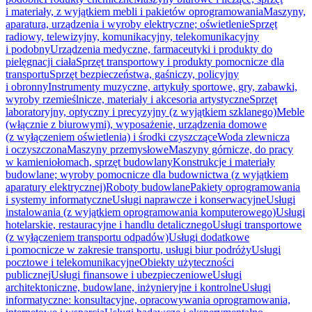
i materiały, z wyjątkiem mebli i pakietów oprogramowania
Maszyny,
aparatura, urządzenia i wyroby elektryczne; oświetlenie
Sprzęt
radiowy, telewizyjny, komunikacyjny, telekomunikacyjny
i podobny
Urządzenia medyczne, farmaceutyki i produkty do
pielęgnacji ciała
Sprzęt transportowy i produkty pomocnicze dla
transportu
Sprzęt bezpieczeństwa, gaśniczy, policyjny
i obronny
Instrumenty muzyczne, artykuły sportowe, gry, zabawki,
wyroby rzemieślnicze, materiały i akcesoria artystyczne
Sprzęt
laboratoryjny, optyczny i precyzyjny (z wyjątkiem szklanego)
Meble
(włącznie z biurowymi), wyposażenie, urządzenia domowe
(z wyłączeniem oświetlenia) i środki czyszczące
Woda zlewnicza
i oczyszczona
Maszyny przemysłowe
Maszyny górnicze, do pracy
w kamieniołomach, sprzęt budowlany
Konstrukcje i materiały
budowlane; wyroby pomocnicze dla budownictwa (z wyjątkiem
aparatury elektrycznej)
Roboty budowlane
Pakiety oprogramowania
i systemy informatyczne
Usługi naprawcze i konserwacyjne
Usługi
instalowania (z wyjątkiem oprogramowania komputerowego)
Usługi
hotelarskie, restauracyjne i handlu detalicznego
Usługi transportowe
(z wyłączeniem transportu odpadów)
Usługi dodatkowe
i pomocnicze w zakresie transportu, usługi biur podróży
Usługi
pocztowe i telekomunikacyjne
Obiekty użyteczności
publicznej
Usługi finansowe i ubezpieczeniowe
Usługi
architektoniczne, budowlane, inżynieryjne i kontrolne
Usługi
informatyczne: konsultacyjne, opracowywania oprogramowania,