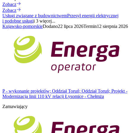
Zobacz
Zobacz
Usługi związane z budownictwem
Przesył energii elektrycznej
i podobne usługi
i 3 więcej...
Kujawsko-pomorskie
Dodano
22 lipca 2026
Termin
12 sierpnia 2026
P - wykonanie projektów; Oddział Toruń; Oddział Toruń; Projekt -
Modernizacja linii 110 kV relacji Łysomice - Chełmża
Zamawiający