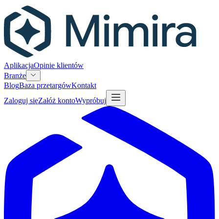
Aplikacja
Opinie klientów
Branże
Blog
Baza przetargów
Kontakt
Zaloguj się
Załóż konto
Wypróbuj