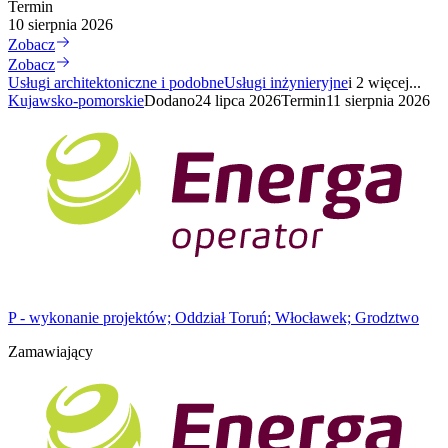
Termin
10 sierpnia 2026
Zobacz
Zobacz
Usługi architektoniczne i podobne
Usługi inżynieryjne
i 2 więcej...
Kujawsko-pomorskie
Dodano
24 lipca 2026
Termin
11 sierpnia 2026
P - wykonanie projektów; Oddział Toruń; Włocławek; Grodztwo
Zamawiający