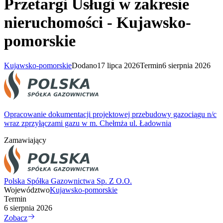
Przetargi Usługi w zakresie
nieruchomości - Kujawsko-
pomorskie
Kujawsko-pomorskie
Dodano
17 lipca 2026
Termin
6 sierpnia 2026
Opracowanie dokumentacji projektowej przebudowy gazociągu n/c
wraz zprzyłączami gazu w m. Chełmża ul. Ładownia
Zamawiający
Polska Spółka Gazownictwa Sp. Z O.O.
Województwo
Kujawsko-pomorskie
Termin
6 sierpnia 2026
Zobacz