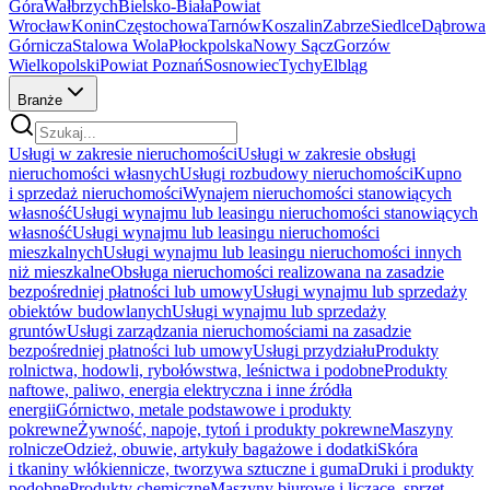
Góra
Wałbrzych
Bielsko-Biała
Powiat
Wrocław
Konin
Częstochowa
Tarnów
Koszalin
Zabrze
Siedlce
Dąbrowa
Górnicza
Stalowa Wola
Płock
polska
Nowy Sącz
Gorzów
Wielkopolski
Powiat Poznań
Sosnowiec
Tychy
Elbląg
Branże
Usługi w zakresie nieruchomości
Usługi w zakresie obsługi
nieruchomości własnych
Usługi rozbudowy nieruchomości
Kupno
i sprzedaż nieruchomości
Wynajem nieruchomości stanowiących
własność
Usługi wynajmu lub leasingu nieruchomości stanowiących
własność
Usługi wynajmu lub leasingu nieruchomości
mieszkalnych
Usługi wynajmu lub leasingu nieruchomości innych
niż mieszkalne
Obsługa nieruchomości realizowana na zasadzie
bezpośredniej płatności lub umowy
Usługi wynajmu lub sprzedaży
obiektów budowlanych
Usługi wynajmu lub sprzedaży
gruntów
Usługi zarządzania nieruchomościami na zasadzie
bezpośredniej płatności lub umowy
Usługi przydziału
Produkty
rolnictwa, hodowli, rybołówstwa, leśnictwa i podobne
Produkty
naftowe, paliwo, energia elektryczna i inne źródła
energii
Górnictwo, metale podstawowe i produkty
pokrewne
Żywność, napoje, tytoń i produkty pokrewne
Maszyny
rolnicze
Odzież, obuwie, artykuły bagażowe i dodatki
Skóra
i tkaniny włókiennicze, tworzywa sztuczne i guma
Druki i produkty
podobne
Produkty chemiczne
Maszyny biurowe i liczące, sprzęt