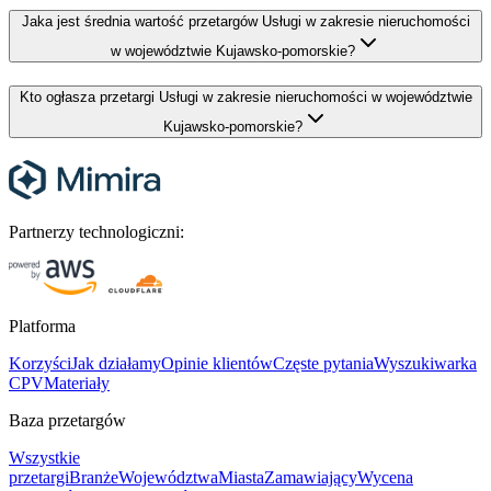
Jaka jest średnia wartość przetargów Usługi w zakresie nieruchomości
w województwie Kujawsko-pomorskie?
Kto ogłasza przetargi Usługi w zakresie nieruchomości w województwie
Kujawsko-pomorskie?
Partnerzy technologiczni:
Platforma
Korzyści
Jak działamy
Opinie klientów
Częste pytania
Wyszukiwarka
CPV
Materiały
Baza przetargów
Wszystkie
przetargi
Branże
Województwa
Miasta
Zamawiający
Wycena