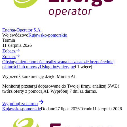
Energa-Operator S.A.
Województwo
Kujawsko-pomorskie
Termin
11 sierpnia 2026
Zobacz
Zobacz
Obsługa nieruchomości realizowana na zasadzie bezpośredniej
płatności lub umowy
Usługi inżynieryjne
i 1 więcej...
Wyprzedź konkurencję dzięki Mimira AI
Monitoruj przetargi dopasowane do Twojej firmy, analizuj SWZ i
twórz oferty z pomocą AI. Wypróbuj 7 dni za darmo.
Wypróbuj za darmo
Kujawsko-pomorskie
Dodano
27 lipca 2026
Termin
11 sierpnia 2026