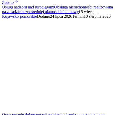
Zobacz
Usługi nadzoru nad rurociągami
Obsługa nieruchomości realizowana
na zasadzie bezpośredniej płatności lub umowy
i 5 więcej...
Kujawsko-pomorskie
Dodano
24 lipca 2026
Termin
10 sierpnia 2026
Opracowanie dokumentacji geodezyjnej związanej z wykupem