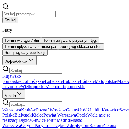
Szukaj
Filtry
Termin w ciągu 7 dni
Termin upływa w przyszłym tyg.
Termin upływa w tym miesiącu
Sortuj wg składania ofert
Sortuj wg daty publikacji
Województwa
Kujawsko-
pomorskie
Dolnośląskie
Lubelskie
Lubuskie
Łódzkie
Małopolskie
Mazow
mazurskie
Wielkopolskie
Zachodniopomorskie
Miasta
Warszawa
Kraków
Poznań
Wrocław
Gdańsk
Łódź
Lublin
Katowice
Szcz
Polska
Białystok
Kielce
Powiat Warszawa
Opole
Wiele miejsc
realizacji
Dębica
Gliwice
Toruń
Madrid
Miasto
Warszawa
Gdynia
Pacyna
Jastrzębie-Zdrój
Bytom
Radom
Zielona