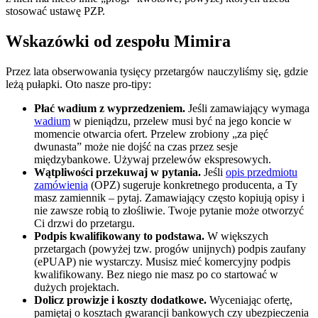
stosować ustawę PZP.
Wskazówki od zespołu Mimira
Przez lata obserwowania tysięcy przetargów nauczyliśmy się, gdzie
leżą pułapki. Oto nasze pro-tipy:
Płać wadium z wyprzedzeniem.
Jeśli zamawiający wymaga
wadium
w pieniądzu, przelew musi być na jego koncie w
momencie otwarcia ofert. Przelew zrobiony „za pięć
dwunasta” może nie dojść na czas przez sesje
międzybankowe. Używaj przelewów ekspresowych.
Wątpliwości przekuwaj w pytania.
Jeśli
opis przedmiotu
zamówienia
(OPZ) sugeruje konkretnego producenta, a Ty
masz zamiennik – pytaj. Zamawiający często kopiują opisy i
nie zawsze robią to złośliwie. Twoje pytanie może otworzyć
Ci drzwi do przetargu.
Podpis kwalifikowany to podstawa.
W większych
przetargach (powyżej tzw. progów unijnych) podpis zaufany
(ePUAP) nie wystarczy. Musisz mieć komercyjny podpis
kwalifikowany. Bez niego nie masz po co startować w
dużych projektach.
Dolicz prowizje i koszty dodatkowe.
Wyceniając ofertę,
pamiętaj o kosztach gwarancji bankowych czy ubezpieczenia