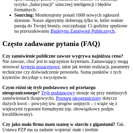
ryzyko „halucynacji” sztucznej inteligencji i błędów
formalnych.
Sourcing:
Monitorujemy ponad 1600 nowych ogłoszeń
dziennie. Nasze algorytmy dobierają tylko te, które realnie
pasują do Twojej branży, oszczędzając Ci godziny spędzone
na przeszukiwaniu
Biuletynu Zamówień Publicznych
.
Często zadawane pytania (FAQ)
Czy zamówienie publiczne zawsze wygrywa najniższa cena?
Nie zawsze, choć jest to najczęstsze kryterium. Zamawiający mogą
stosować
kryteria pozacenowe
, takie jak termin realizacji, parametry
techniczne czy doświadczenie personelu. Suma punktów z tych
kryteriów decyduje o zwycięstwie.
Czym różni się tryb podstawowy od przetargu
nieograniczonego?
Tryb podstawowy
stosuje się przy mniejszych
zamówieniach (krajowych).
Przetarg nieograniczony
dotyczy
dużych kwot – powyżej tzw. progów unijnych – i wiąże się z
większymi rygorami formalnymi (np. obowiązkowy podpis
kwalifikowany).
Czy jako mała firma mam szansę w starciu z gigantami?
Tak.
Ustawa PZP ma za zadanie wspierać małe i średnie