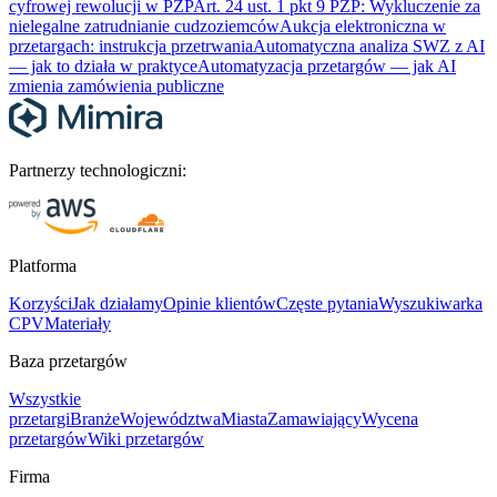
cyfrowej rewolucji w PZP
Art. 24 ust. 1 pkt 9 PZP: Wykluczenie za
nielegalne zatrudnianie cudzoziemców
Aukcja elektroniczna w
przetargach: instrukcja przetrwania
Automatyczna analiza SWZ z AI
— jak to działa w praktyce
Automatyzacja przetargów — jak AI
zmienia zamówienia publiczne
Partnerzy technologiczni:
Platforma
Korzyści
Jak działamy
Opinie klientów
Częste pytania
Wyszukiwarka
CPV
Materiały
Baza przetargów
Wszystkie
przetargi
Branże
Województwa
Miasta
Zamawiający
Wycena
przetargów
Wiki przetargów
Firma