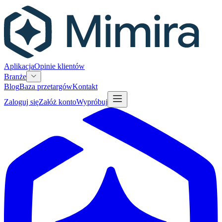
Aplikacja
Opinie klientów
Branże
Blog
Baza przetargów
Kontakt
Zaloguj się
Załóż konto
Wypróbuj