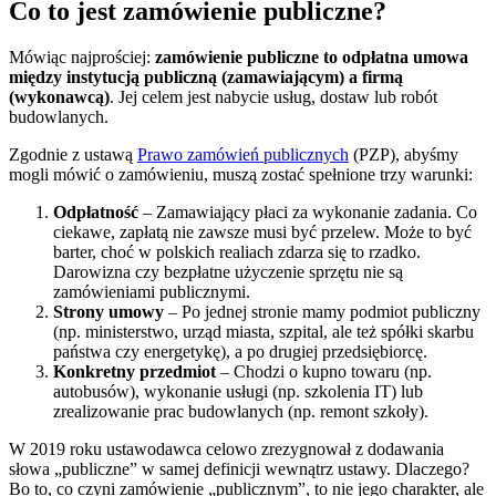
Co to jest zamówienie publiczne?
Mówiąc najprościej:
zamówienie publiczne to odpłatna umowa
między instytucją publiczną (zamawiającym) a firmą
(wykonawcą)
. Jej celem jest nabycie usług, dostaw lub robót
budowlanych.
Zgodnie z ustawą
Prawo zamówień publicznych
(PZP), abyśmy
mogli mówić o zamówieniu, muszą zostać spełnione trzy warunki:
Odpłatność
– Zamawiający płaci za wykonanie zadania. Co
ciekawe, zapłatą nie zawsze musi być przelew. Może to być
barter, choć w polskich realiach zdarza się to rzadko.
Darowizna czy bezpłatne użyczenie sprzętu nie są
zamówieniami publicznymi.
Strony umowy
– Po jednej stronie mamy podmiot publiczny
(np. ministerstwo, urząd miasta, szpital, ale też spółki skarbu
państwa czy energetykę), a po drugiej przedsiębiorcę.
Konkretny przedmiot
– Chodzi o kupno towaru (np.
autobusów), wykonanie usługi (np. szkolenia IT) lub
zrealizowanie prac budowlanych (np. remont szkoły).
W 2019 roku ustawodawca celowo zrezygnował z dodawania
słowa „publiczne” w samej definicji wewnątrz ustawy. Dlaczego?
Bo to, co czyni zamówienie „publicznym”, to nie jego charakter, ale