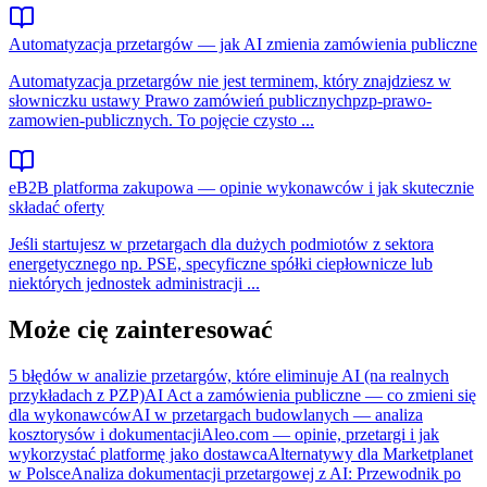
Automatyzacja przetargów — jak AI zmienia zamówienia publiczne
Automatyzacja przetargów nie jest terminem, który znajdziesz w
słowniczku ustawy Prawo zamówień publicznychpzp-prawo-
zamowien-publicznych. To pojęcie czysto ...
eB2B platforma zakupowa — opinie wykonawców i jak skutecznie
składać oferty
Jeśli startujesz w przetargach dla dużych podmiotów z sektora
energetycznego np. PSE, specyficzne spółki ciepłownicze lub
niektórych jednostek administracji ...
Może cię zainteresować
5 błędów w analizie przetargów, które eliminuje AI (na realnych
przykładach z PZP)
AI Act a zamówienia publiczne — co zmieni się
dla wykonawców
AI w przetargach budowlanych — analiza
kosztorysów i dokumentacji
Aleo.com — opinie, przetargi i jak
wykorzystać platformę jako dostawca
Alternatywy dla Marketplanet
w Polsce
Analiza dokumentacji przetargowej z AI: Przewodnik po