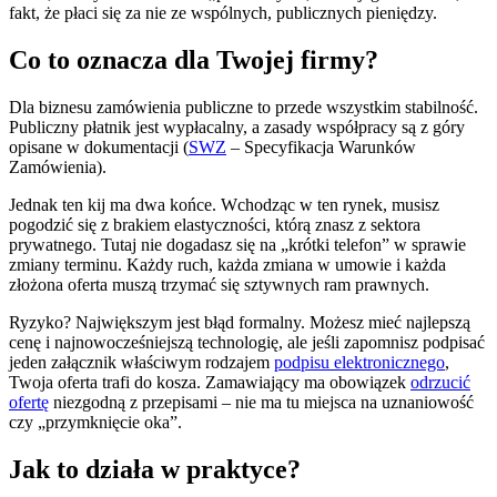
fakt, że płaci się za nie ze wspólnych, publicznych pieniędzy.
Co to oznacza dla Twojej firmy?
Dla biznesu zamówienia publiczne to przede wszystkim stabilność.
Publiczny płatnik jest wypłacalny, a zasady współpracy są z góry
opisane w dokumentacji (
SWZ
– Specyfikacja Warunków
Zamówienia).
Jednak ten kij ma dwa końce. Wchodząc w ten rynek, musisz
pogodzić się z brakiem elastyczności, którą znasz z sektora
prywatnego. Tutaj nie dogadasz się na „krótki telefon” w sprawie
zmiany terminu. Każdy ruch, każda zmiana w umowie i każda
złożona oferta muszą trzymać się sztywnych ram prawnych.
Ryzyko? Największym jest błąd formalny. Możesz mieć najlepszą
cenę i najnowocześniejszą technologię, ale jeśli zapomnisz podpisać
jeden załącznik właściwym rodzajem
podpisu elektronicznego
,
Twoja oferta trafi do kosza. Zamawiający ma obowiązek
odrzucić
ofertę
niezgodną z przepisami – nie ma tu miejsca na uznaniowość
czy „przymknięcie oka”.
Jak to działa w praktyce?