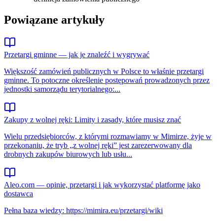
Powiązane artykuły
Przetargi gminne — jak je znaleźć i wygrywać
Większość zamówień publicznych w Polsce to właśnie przetargi
gminne. To potoczne określenie postępowań prowadzonych przez
jednostki samorządu terytorialnego:...
Zakupy z wolnej ręki: Limity i zasady, które musisz znać
Wielu przedsiębiorców, z którymi rozmawiamy w Mimirze, żyje w
przekonaniu, że tryb „z wolnej ręki” jest zarezerwowany dla
drobnych zakupów biurowych lub usłu...
Aleo.com — opinie, przetargi i jak wykorzystać platformę jako
dostawca
Pełna baza wiedzy: https://mimira.eu/przetargi/wiki