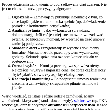
Proces udzielania zamówienia to uporządkowany ciąg zdarzeń. Nie
jest to chaos, ale raczej precyzyjny algorytm:
Ogłoszenie
– Zamawiający publikuje informację o tym, co
chce kupić i jakie warunki trzeba spełnić (np. doświadczenie,
posiadanie konkretnych certyfikatów).
Analiza i pytania
– Jako wykonawca sprawdzasz
dokumentację. Jeśli coś jest niejasne, masz prawo zadawać
pytania. To kluczowy moment, by wpłynąć na treść umowy,
zanim ją podpiszesz.
Składanie ofert
– Przygotowujesz wycenę i dokumenty
formalne. Musisz to zrobić przed upływem wyznaczonej
godziny. Sekunda spóźnienia oznacza koniec udziału w
postępowaniu.
Ocena i wybór
– Komisja przetargowa sprawdza oferty.
Najczęściej wygrywa najniższa cena, ale coraz częściej liczy
się też jakość, serwis czy aspekty ekologiczne.
Realizacja i monitoring
– Po podpisaniu umowy realizujesz
zlecenie, a zamawiający skrupulatnie pilnuje terminów i
jakości.
Warto wiedzieć, że istnieją różne rodzaje zamówień. Mamy
zamówienia
klasyczne
(standardowe urzędy),
sektorowe
(np. PKP,
wodociągi) oraz te dotyczące
obronności i bezpieczeństwa
. Każde
z nich ma nieco inne „progi” kwotowe, powyżej których trzeba