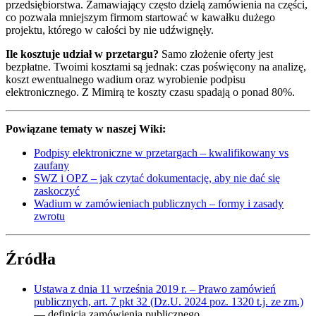
przedsiębiorstwa. Zamawiający często dzielą zamówienia na części,
co pozwala mniejszym firmom startować w kawałku dużego
projektu, którego w całości by nie udźwignęły.
Ile kosztuje udział w przetargu?
Samo złożenie oferty jest
bezpłatne. Twoimi kosztami są jednak: czas poświęcony na analizę,
koszt ewentualnego wadium oraz wyrobienie podpisu
elektronicznego. Z Mimirą te koszty czasu spadają o ponad 80%.
Powiązane tematy w naszej Wiki:
Podpisy elektroniczne w przetargach – kwalifikowany vs
zaufany
SWZ i OPZ – jak czytać dokumentację, aby nie dać się
zaskoczyć
Wadium w zamówieniach publicznych – formy i zasady
zwrotu
Źródła
Ustawa z dnia 11 września 2019 r. – Prawo zamówień
publicznych, art. 7 pkt 32 (Dz.U. 2024 poz. 1320 t.j. ze zm.)
— definicja zamówienia publicznego