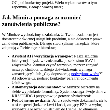
OC pod konkretny projekt. Wielu wykonawców o tym
zapomina, zjadając własną marżę.
Jak Mimira pomaga zrozumieć
zamówienia publiczne?
W Mimirze wychodzimy z założenia, że Twoim zadaniem jest
dostarczenie świetnej usługi lub produktu, a nie doktorat z prawa
zamówień publicznych. Dlatego stworzyliśmy narzędzia, które
zdejmują z Ciebie ciężar biurokracji.
Asystent AI i weryfikacja wymogów:
Nasza sztuczna
inteligencja błyskawicznie analizuje setki stron SWZ i
załączników. Zamiast czytać wszystko, możesz zapytać
naszego chatbota: „Jakiego doświadczenia wymaga
zamawiający?” lub „Czy dopuszczają
podwykonawców
?”.
AI odpowie Ci, podając konkretny paragraf dokumentu
źródłowego.
Automatyzacja dokumentów:
W Mimirze bierzemy na
siebie wypełnianie formularzy. System zaciąga Twoje dane z
KRS/CEIDG i przygotowuje gotowe oświadczenia.
Podwójne sprawdzenie:
AI przygotowuje dokumenty, ale to
nasi eksperci (ludzie z krwi i kości, znający PZP na wylot)
sprawdzają je przed wysłaniem do Ciebie. To eliminuje