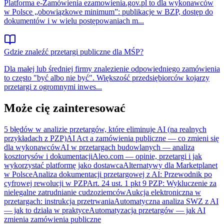
Platforma e‑Zamówienia ezamowienia.gov.pl to dla wykonawców
w Polsce „obowiązkowe minimum”: publikacje w BZP, dostęp do
dokumentów i w wielu postępowaniach m...
Gdzie znaleźć przetargi publiczne dla MŚP?
Dla małej lub średniej firmy znalezienie odpowiedniego zamówienia
to często "być albo nie być". Większość przedsiębiorców kojarzy
przetargi z ogromnymi inwes...
Może cię zainteresować
5 błędów w analizie przetargów, które eliminuje AI (na realnych
przykładach z PZP)
AI Act a zamówienia publiczne — co zmieni się
dla wykonawców
AI w przetargach budowlanych — analiza
kosztorysów i dokumentacji
Aleo.com — opinie, przetargi i jak
wykorzystać platformę jako dostawca
Alternatywy dla Marketplanet
w Polsce
Analiza dokumentacji przetargowej z AI: Przewodnik po
cyfrowej rewolucji w PZP
Art. 24 ust. 1 pkt 9 PZP: Wykluczenie za
nielegalne zatrudnianie cudzoziemców
Aukcja elektroniczna w
przetargach: instrukcja przetrwania
Automatyczna analiza SWZ z AI
— jak to działa w praktyce
Automatyzacja przetargów — jak AI
zmienia zamówienia publiczne