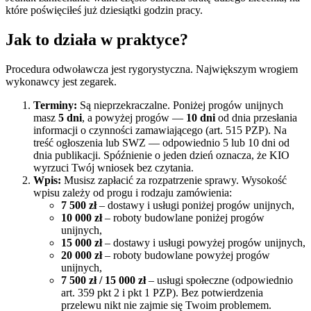
które poświęciłeś już dziesiątki godzin pracy.
Jak to działa w praktyce?
Procedura odwoławcza jest rygorystyczna. Największym wrogiem
wykonawcy jest zegarek.
Terminy:
Są nieprzekraczalne. Poniżej progów unijnych
masz
5 dni
, a powyżej progów —
10 dni
od dnia przesłania
informacji o czynności zamawiającego (art. 515 PZP). Na
treść ogłoszenia lub SWZ — odpowiednio 5 lub 10 dni od
dnia publikacji. Spóźnienie o jeden dzień oznacza, że KIO
wyrzuci Twój wniosek bez czytania.
Wpis:
Musisz zapłacić za rozpatrzenie sprawy. Wysokość
wpisu zależy od progu i rodzaju zamówienia:
7 500 zł
– dostawy i usługi poniżej progów unijnych,
10 000 zł
– roboty budowlane poniżej progów
unijnych,
15 000 zł
– dostawy i usługi powyżej progów unijnych,
20 000 zł
– roboty budowlane powyżej progów
unijnych,
7 500 zł / 15 000 zł
– usługi społeczne (odpowiednio
art. 359 pkt 2 i pkt 1 PZP). Bez potwierdzenia
przelewu nikt nie zajmie się Twoim problemem.