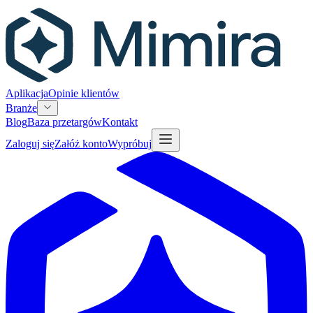
Aplikacja
Opinie klientów
Branże
Blog
Baza przetargów
Kontakt
Zaloguj się
Załóż konto
Wypróbuj