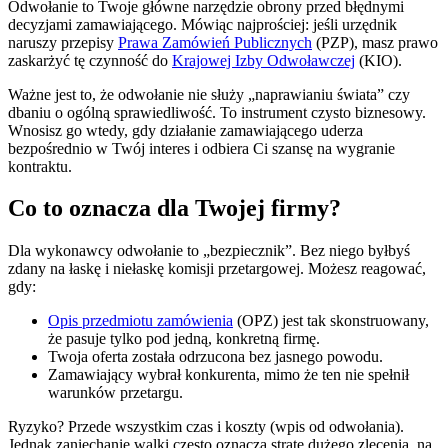
Odwołanie to Twoje główne narzędzie obrony przed błędnymi
decyzjami zamawiającego. Mówiąc najprościej: jeśli urzędnik
naruszy przepisy
Prawa Zamówień Publicznych
(PZP), masz prawo
zaskarżyć tę czynność do
Krajowej Izby Odwoławczej
(KIO).
Ważne jest to, że odwołanie nie służy „naprawianiu świata” czy
dbaniu o ogólną sprawiedliwość. To instrument czysto biznesowy.
Wnosisz go wtedy, gdy działanie zamawiającego uderza
bezpośrednio w Twój interes i odbiera Ci szansę na wygranie
kontraktu.
Co to oznacza dla Twojej firmy?
Dla wykonawcy odwołanie to „bezpiecznik”. Bez niego byłbyś
zdany na łaskę i niełaskę komisji przetargowej. Możesz reagować,
gdy:
Opis przedmiotu zamówienia
(OPZ) jest tak skonstruowany,
że pasuje tylko pod jedną, konkretną firmę.
Twoja oferta została odrzucona bez jasnego powodu.
Zamawiający wybrał konkurenta, mimo że ten nie spełnił
warunków przetargu.
Ryzyko? Przede wszystkim czas i koszty (wpis od odwołania).
Jednak zaniechanie walki często oznacza stratę dużego zlecenia, na