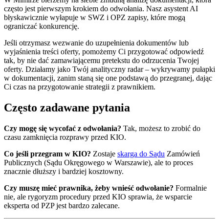
często jest pierwszym krokiem do odwołania. Nasz asystent AI
błyskawicznie wyłapuje w SWZ i OPZ zapisy, które mogą
ograniczać konkurencję.
Jeśli otrzymasz wezwanie do uzupełnienia dokumentów lub
wyjaśnienia treści oferty, pomożemy Ci przygotować odpowiedź
tak, by nie dać zamawiającemu pretekstu do odrzucenia Twojej
oferty. Działamy jako Twój analityczny radar – wykrywamy pułapki
w dokumentacji, zanim staną się one podstawą do przegranej, dając
Ci czas na przygotowanie strategii z prawnikiem.
Często zadawane pytania
Czy mogę się wycofać z odwołania?
Tak, możesz to zrobić do
czasu zamknięcia rozprawy przed KIO.
Co jeśli przegram w KIO?
Zostaje
skarga do Sądu
Zamówień
Publicznych (Sądu Okręgowego w Warszawie), ale to proces
znacznie dłuższy i bardziej kosztowny.
Czy muszę mieć prawnika, żeby wnieść odwołanie?
Formalnie
nie, ale rygoryzm procedury przed KIO sprawia, że wsparcie
eksperta od PZP jest bardzo zalecane.