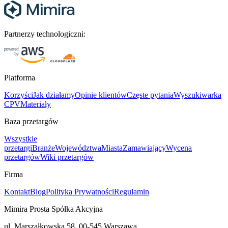
Partnerzy technologiczni:
Platforma
Korzyści
Jak działamy
Opinie klientów
Częste pytania
Wyszukiwarka
CPV
Materiały
Baza przetargów
Wszystkie
przetargi
Branże
Województwa
Miasta
Zamawiający
Wycena
przetargów
Wiki przetargów
Firma
Kontakt
Blog
Polityka Prywatności
Regulamin
Mimira Prosta Spółka Akcyjna
ul. Marszałkowska 58, 00-545 Warszawa