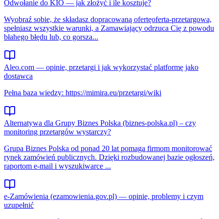
Odwołanie do KIO — jak złożyć i ile kosztuje?
Wyobraź sobie, że składasz dopracowaną ofertęoferta-przetargowa,
spełniasz wszystkie warunki, a Zamawiający odrzuca Cię z powodu
błahego błędu lub, co gorsza...
Aleo.com — opinie, przetargi i jak wykorzystać platformę jako
dostawca
Pełna baza wiedzy: https://mimira.eu/przetargi/wiki
Alternatywa dla Grupy Biznes Polska (biznes-polska.pl) – czy
monitoring przetargów wystarczy?
Grupa Biznes Polska od ponad 20 lat pomaga firmom monitorować
rynek zamówień publicznych. Dzięki rozbudowanej bazie ogłoszeń,
raportom e-mail i wyszukiwarce ...
e‑Zamówienia (ezamowienia.gov.pl) — opinie, problemy i czym
uzupełnić