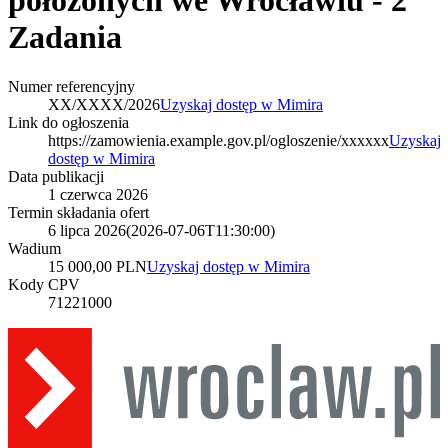
położonych we Wrocławiu - 2
Zadania
Numer referencyjny
XX/XXXX/2026
Uzyskaj dostęp w Mimira
Link do ogłoszenia
https://zamowienia.example.gov.pl/ogloszenie/xxxxxx
Uzyskaj
dostęp w Mimira
Data publikacji
1 czerwca 2026
Termin składania ofert
6 lipca 2026
(
2026-07-06T11:30:00
)
Wadium
15 000,00 PLN
Uzyskaj dostęp w Mimira
Kody CPV
71221000