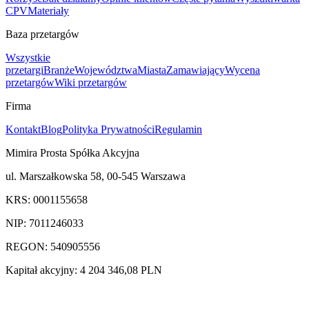
CPV
Materiały
Baza przetargów
Wszystkie
przetargi
Branże
Województwa
Miasta
Zamawiający
Wycena
przetargów
Wiki przetargów
Firma
Kontakt
Blog
Polityka Prywatności
Regulamin
Mimira Prosta Spółka Akcyjna
ul. Marszałkowska 58, 00-545 Warszawa
KRS: 0001155658
NIP: 7011246033
REGON: 540905556
Kapitał akcyjny: 4 204 346,08 PLN