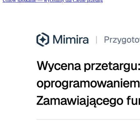
Umów spotkanie — wycenimy dla Ciebie przetarg