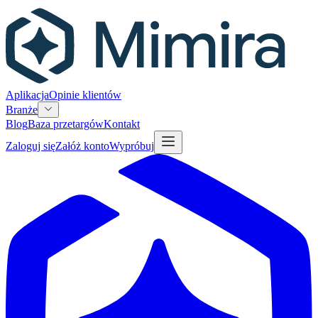
Aplikacja
Opinie klientów
Branże
Blog
Baza przetargów
Kontakt
Zaloguj się
Załóż konto
Wypróbuj