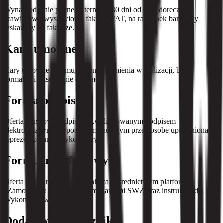
Wynagrodzenie platne w terminie 30 dni od daty doreczenia
prawidlowo wystawionej faktury VAT, na rachunek bankowy
wskazany na fakturze.
Kary umowne
Kary umowne obejmuja m.in. opoznienia w realizacji, braki
formalne i odstapienie od umowy.
Forma podpisu
Oferta musi byc podpisana kwalifikowanym podpisem
elektronicznym lub podpisem zaufanym przez osobe uprawniona do
reprezentowania Wykonawcy.
Formularz ofertowy
Oferta skladana jest wylacznie za posrednictwem platformy
eZamowienia zgodnie z wymaganiami SWZ oraz instrukcja dla
Wykonawcow.
Dodatkowe załączniki