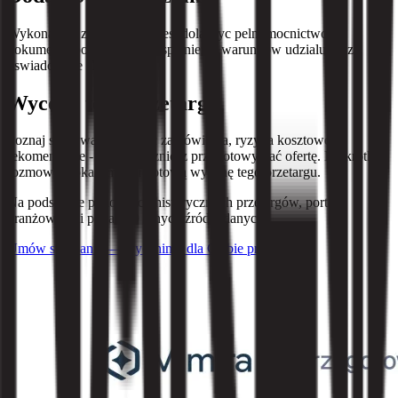
Wykonawca zobowiazany jest dolaczyc pelnomocnictwo,
dokumenty potwierdzajace spelnienie warunkow udzialu oraz
oswiadczenie JEDZ.
Wycena tego przetargu
Poznaj szacowaną wartość zamówienia, ryzyka kosztowe i
rekomendacje - zanim zaczniesz przygotowywać ofertę. Na krótkiej
rozmowie pokażemy Ci gotową wycenę tego przetargu.
Na podstawie podobnych historycznych przetargów, portali
branżowych i ponad 10 innych źródeł danych.
Umów spotkanie — wycenimy dla Ciebie przetarg