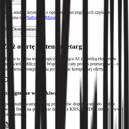
Pełna analiza kryteriów z opisami poszczególnych części jest
dostępna na
Platformie Mimira
40
%
Okres gwarancji
Złóż ofertę na ten przetarg
Mimira to firma technologiczna łącząca AI z wiedzą ekspertów
zamówień publicznych. Wspieramy cały proces przetargowy - od
znalezienia postępowania po złożenie kompletnej oferty.
Inteligentne wyszukiwanie
Spersonalizowany katalog przetargów dopasowany do profilu
Twojej firmy na podstawie danych z KRS, CEIDG, strony www i
dokumentów.