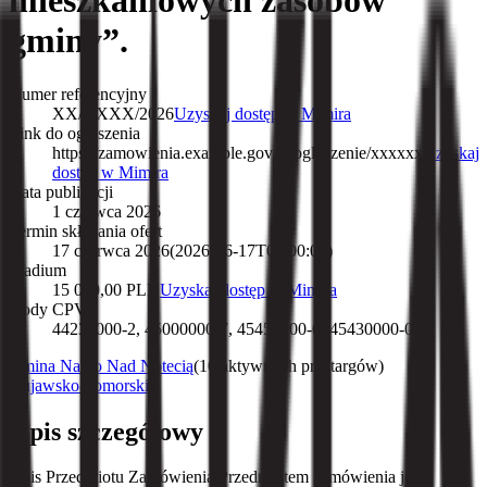
mieszkaniowych zasobów
gminy”.
Numer referencyjny
XX/XXXX/2026
Uzyskaj dostęp w Mimira
Link do ogłoszenia
https://zamowienia.example.gov.pl/ogloszenie/xxxxxx
Uzyskaj
dostęp w Mimira
Data publikacji
1 czerwca 2026
Termin składania ofert
17 czerwca 2026
(
2026-06-17T09:00:00
)
Wadium
15 000,00 PLN
Uzyskaj dostęp w Mimira
Kody CPV
44233000-2, 45000000-7, 45450000-6, 45430000-0
Gmina Nakło Nad Notecią
(
10 aktywnych przetargów
)
Kujawsko-pomorskie
Opis szczegółowy
Opis Przedmiotu Zamówienia Przedmiotem zamówienia jest