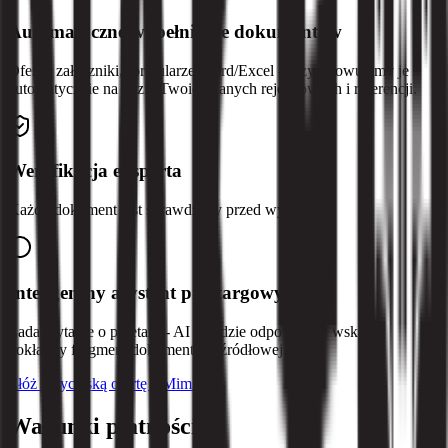
Automatyczne wypełnianie dokumentów
Oferty, załączniki, formularze Word/Excel - przygotowujemy je
automatycznie na bazie Twoich danych rejestrowych i referencji.
Weryfikacja eksperta
Każdy dokument jest sprawdzany przed wysłaniem.
Inteligentny asystent przetargowy AI
Zadaj pytanie o przetarg - AI znajdzie odpowiedź i wskaże
dokładny fragment dokumentacji źródłowej.
Złóż zwycięską ofertę z Mimira
Warunki płatności