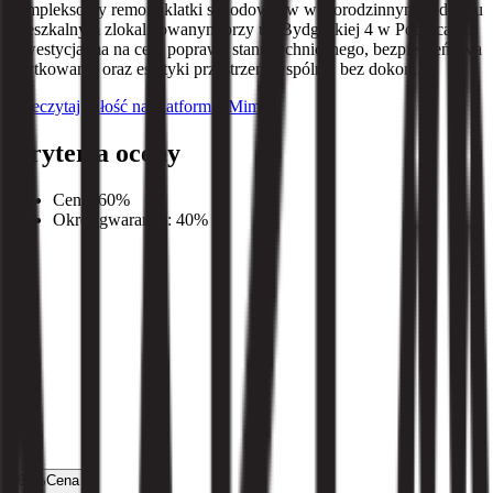
kompleksowy remont klatki schodowej w wielorodzinnym budynku
mieszkalnym zlokalizowanym przy ul. Bydgoskiej 4 w Potulicach.
Inwestycja ma na celu poprawę stanu technicznego, bezpieczeństwa
użytkowania oraz estetyki przestrzeni wspólnej bez dokon...
Przeczytaj całość na platformie Mimira
Kryteria oceny
Cena
:
60
%
Okres gwarancji
:
40
%
60
%
Cena