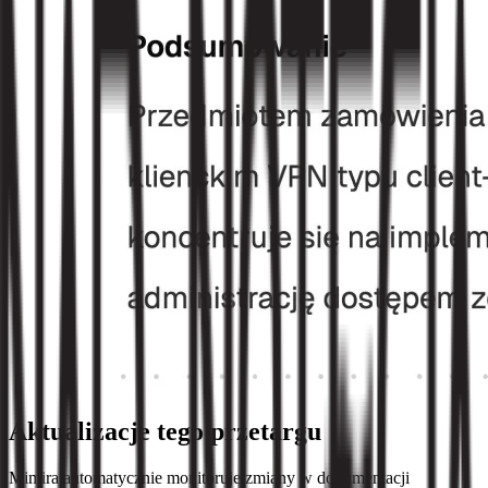
Aktualizacje tego przetargu
Mimira automatycznie monitoruje zmiany w dokumentacji