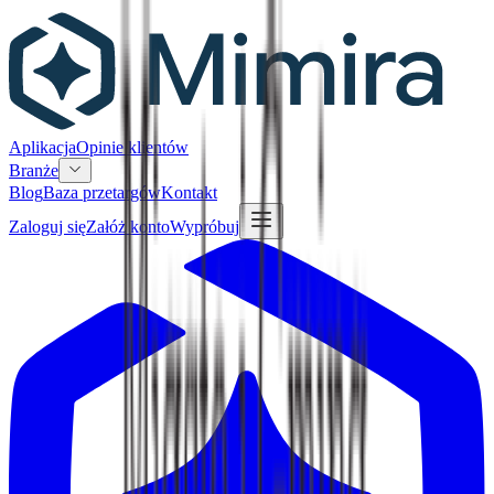
Aplikacja
Opinie klientów
Branże
Blog
Baza przetargów
Kontakt
Zaloguj się
Załóż konto
Wypróbuj