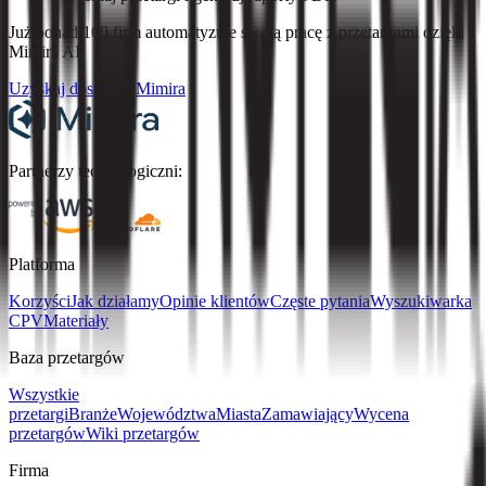
Już ponad 100 firm automatyzuje swoją pracę z przetargami dzięki
Mimira AI.
Uzyskaj dostęp w Mimira
Partnerzy technologiczni:
Platforma
Korzyści
Jak działamy
Opinie klientów
Częste pytania
Wyszukiwarka
CPV
Materiały
Baza przetargów
Wszystkie
przetargi
Branże
Województwa
Miasta
Zamawiający
Wycena
przetargów
Wiki przetargów
Firma