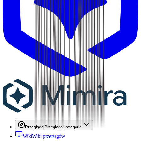
Przeglądaj
Przeglądaj kategorie
Wiki
Wiki przetargów