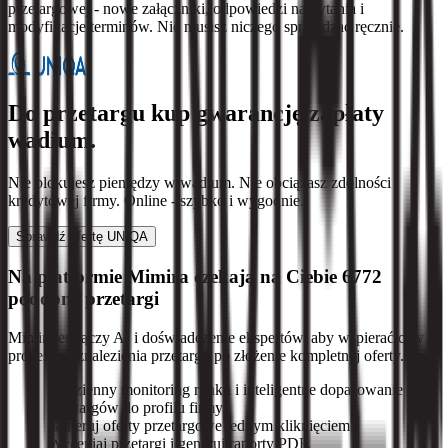
przetargowej - nowe załączniki, odpowiedzi na pytania i
modyfikacje terminów. Nie musisz niczego sprawdzać ręcznie.
Do przetargu kup gwarancję zapłaty
wadium.
Nie blokujesz pieniędzy w wadium. Nie obciążasz zdolności
kredytowej firmy. Online - szybko i wygodnie.
Sprawdź ofertę UNIQA
Na platformie Mimira czekają na Ciebie 6772
podobne przetargi
Mimira.eu łączy AI i doświadczenie ekspertów, aby wspierać cały
proces: od znalezienia przetargu po złożenie kompletnej oferty.
Codzienny monitoring rynku i inteligentne dopasowanie
przetargów do profilu firmy.
Generuj oferty przetargowe jednym kliknięciem.
Wyceniaj przetargi i generuj raporty PDF.