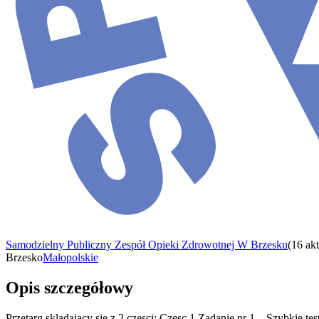
Samodzielny Publiczny Zespół Opieki Zdrowotnej W Brzesku
(
16 ak
Brzesko
Małopolskie
Opis szczegółowy
Przetarg skladajacy sie z 2 czesci: Czesc 1 Zadanie nr 1 – Szybki