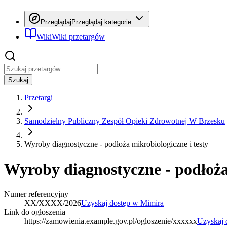
Przeglądaj
Przeglądaj kategorie
Wiki
Wiki przetargów
Szukaj
Przetargi
Samodzielny Publiczny Zespół Opieki Zdrowotnej W Brzesku
Wyroby diagnostyczne - podłoża mikrobiologiczne i testy
Wyroby diagnostyczne - podłoża 
Numer referencyjny
XX/XXXX/2026
Uzyskaj dostęp w Mimira
Link do ogłoszenia
https://zamowienia.example.gov.pl/ogloszenie/xxxxxx
Uzyskaj 