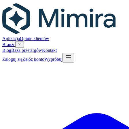
Aplikacja
Opinie klientów
Branże
Blog
Baza przetargów
Kontakt
Zaloguj się
Załóż konto
Wypróbuj