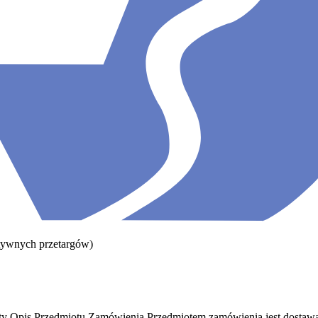
tywnych przetargów
)
e testy Opis Przedmiotu Zamówienia Przedmiotem zamówienia jest dosta