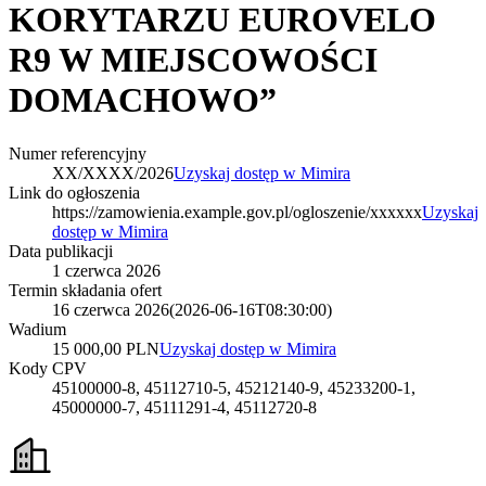
KORYTARZU EUROVELO
R9 W MIEJSCOWOŚCI
DOMACHOWO”
Numer referencyjny
XX/XXXX/2026
Uzyskaj dostęp w Mimira
Link do ogłoszenia
https://zamowienia.example.gov.pl/ogloszenie/xxxxxx
Uzyskaj
dostęp w Mimira
Data publikacji
1 czerwca 2026
Termin składania ofert
16 czerwca 2026
(
2026-06-16T08:30:00
)
Wadium
15 000,00 PLN
Uzyskaj dostęp w Mimira
Kody CPV
45100000-8, 45112710-5, 45212140-9, 45233200-1,
45000000-7, 45111291-4, 45112720-8