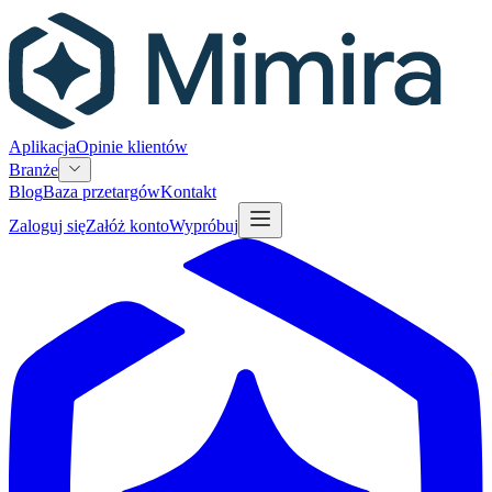
Aplikacja
Opinie klientów
Branże
Blog
Baza przetargów
Kontakt
Zaloguj się
Załóż konto
Wypróbuj