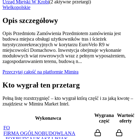
Urząd Miejski W Krobi
(
2 aktywne przetargi
)
Wielkopolskie
Opis szczegółowy
Opis Przedmiotu Zamówienia Przedmiotem zamówienia jest
budowa miejsca obsługi użytkowników tras i ścieżek
turystycznorekreacyjnych w korytarzu EuroVelo R9 w
miejscowości Domachowo. Inwestycja obejmuje wykonanie
modułowych wiat rowerowych wraz z pełnym wyposażeniem,
zagospodarowaniem terenu, budową n...
Przeczytaj całość na platformie Mimira
Kto wygrał ten przetarg
Pełną listę rozstrzygnięć – kto wygrał którą część i za jaką kwotę –
znajdziesz w Mimira Market Intel.
Wygrana
Wartość
Wykonawca
część
oferty
FO
FIRMA OGÓLNOBUDOWLANA
„FOXBUD” ŁUKASZ LISIAK