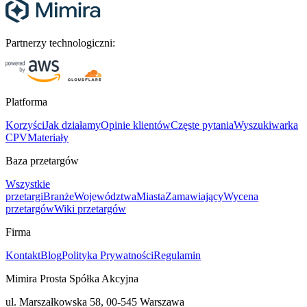
Partnerzy technologiczni:
Platforma
Korzyści
Jak działamy
Opinie klientów
Częste pytania
Wyszukiwarka
CPV
Materiały
Baza przetargów
Wszystkie
przetargi
Branże
Województwa
Miasta
Zamawiający
Wycena
przetargów
Wiki przetargów
Firma
Kontakt
Blog
Polityka Prywatności
Regulamin
Mimira Prosta Spółka Akcyjna
ul. Marszałkowska 58, 00-545 Warszawa