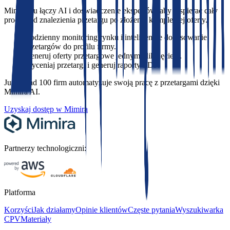
Mimira.eu łączy AI i doświadczenie ekspertów, aby wspierać cały
proces: od znalezienia przetargu po złożenie kompletnej oferty.
Codzienny monitoring rynku i inteligentne dopasowanie
przetargów do profilu firmy.
Generuj oferty przetargowe jednym kliknięciem.
Wyceniaj przetargi i generuj raporty PDF.
Już ponad 100 firm automatyzuje swoją pracę z przetargami dzięki
Mimira AI.
Uzyskaj dostęp w Mimira
Partnerzy technologiczni:
Platforma
Korzyści
Jak działamy
Opinie klientów
Częste pytania
Wyszukiwarka
CPV
Materiały