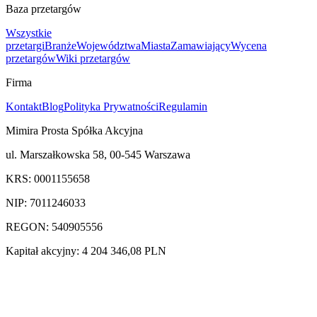
Baza przetargów
Wszystkie
przetargi
Branże
Województwa
Miasta
Zamawiający
Wycena
przetargów
Wiki przetargów
Firma
Kontakt
Blog
Polityka Prywatności
Regulamin
Mimira Prosta Spółka Akcyjna
ul. Marszałkowska 58, 00-545 Warszawa
KRS: 0001155658
NIP: 7011246033
REGON: 540905556
Kapitał akcyjny: 4 204 346,08 PLN