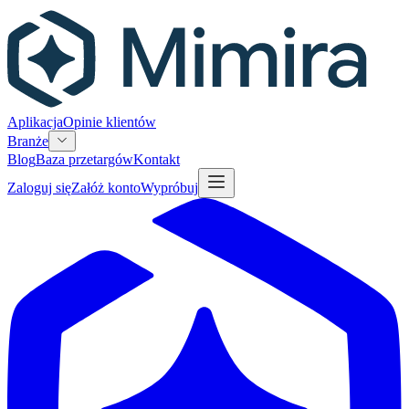
Aplikacja
Opinie klientów
Branże
Blog
Baza przetargów
Kontakt
Zaloguj się
Załóż konto
Wypróbuj