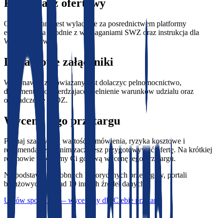
Formularz ofertowy
Oferta skladana jest wylacznie za posrednictwem platformy
eZamowienia zgodnie z wymaganiami SWZ oraz instrukcja dla
Wykonawcow.
Dodatkowe załączniki
Wykonawca zobowiazany jest dolaczyc pelnomocnictwo,
dokumenty potwierdzajace spelnienie warunkow udzialu oraz
oswiadczenie JEDZ.
Wycena tego przetargu
Poznaj szacowaną wartość zamówienia, ryzyka kosztowe i
rekomendacje - zanim zaczniesz przygotowywać ofertę. Na krótkiej
rozmowie pokażemy Ci gotową wycenę tego przetargu.
Na podstawie podobnych historycznych przetargów, portali
branżowych i ponad 10 innych źródeł danych.
Umów spotkanie — wycenimy dla Ciebie przetarg