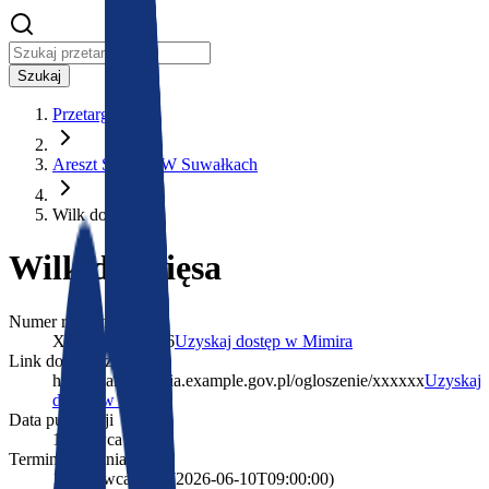
Szukaj
Przetargi
Areszt Śledczy W Suwałkach
Wilk do mięsa
Wilk do mięsa
Numer referencyjny
XX/XXXX/2026
Uzyskaj dostęp w Mimira
Link do ogłoszenia
https://zamowienia.example.gov.pl/ogloszenie/xxxxxx
Uzyskaj
dostęp w Mimira
Data publikacji
1 czerwca 2026
Termin składania ofert
10 czerwca 2026
(
2026-06-10T09:00:00
)