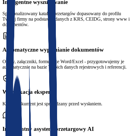
Inteligentne wyszukiwanie
Spersonalizowany katalog przetargów dopasowany do profilu
Twojej firmy na podstawie danych z KRS, CEIDG, strony www i
dokumentów.
Automatyczne wypełnianie dokumentów
Oferty, załączniki, formularze Word/Excel - przygotowujemy je
automatycznie na bazie Twoich danych rejestrowych i referencji.
Weryfikacja eksperta
Każdy dokument jest sprawdzany przed wysłaniem.
Inteligentny asystent przetargowy AI