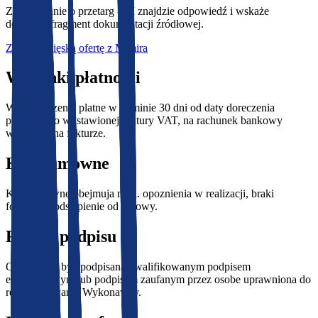
Zadaj pytanie o przetarg - AI znajdzie odpowiedź i wskaże
dokładny fragment dokumentacji źródłowej.
Złóż zwycięską ofertę z Mimira
Warunki płatności
Wynagrodzenie platne w terminie 30 dni od daty doreczenia
prawidlowo wystawionej faktury VAT, na rachunek bankowy
wskazany na fakturze.
Kary umowne
Kary umowne obejmuja m.in. opoznienia w realizacji, braki
formalne i odstapienie od umowy.
Forma podpisu
Oferta musi byc podpisana kwalifikowanym podpisem
elektronicznym lub podpisem zaufanym przez osobe uprawniona do
reprezentowania Wykonawcy.