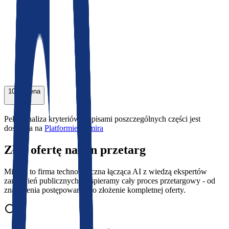
100
%
Cena
Pełna analiza kryteriów z opisami poszczególnych części jest
dostępna na
Platformie Mimira
Złóż ofertę na ten przetarg
Mimira to firma technologiczna łącząca AI z wiedzą ekspertów
zamówień publicznych. Wspieramy cały proces przetargowy - od
znalezienia postępowania po złożenie kompletnej oferty.