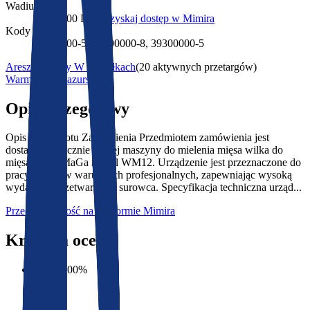
Wadium
15 000,00 PLN
Uzyskaj dostęp w Mimira
Kody CPV
42900000-5, 42200000-8, 39300000-5
Areszt Śledczy W Suwałkach
(
20 aktywnych przetargów
)
Warmińsko-mazurskie
Opis szczegółowy
Opis Przedmiotu Zamówienia Przedmiotem zamówienia jest
dostawa fabrycznie nowej maszyny do mielenia mięsa wilka do
mięsa marki MaGa model WM12. Urządzenie jest przeznaczone do
pracy ciągłej w warunkach profesjonalnych, zapewniając wysoką
wydajność przetwarzania surowca. Specyfikacja techniczna urząd...
Przeczytaj całość na platformie Mimira
Kryteria oceny
Cena
:
100
%