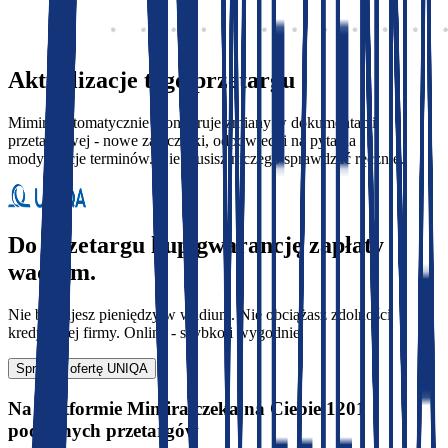
Aktualizacje tego przetargu
Mimira automatycznie monitoruje zmiany w dokumentacji
przetargowej - nowe załączniki, odpowiedzi na pytania i
modyfikacje terminów. Nie musisz niczego sprawdzać ręcznie.
Do przetargu kup gwarancję zapłaty
wadium.
Nie blokujesz pieniędzy w wadium. Nie obciążasz zdolności
kredytowej firmy. Online - szybko i wygodnie.
Sprawdź ofertę UNIQA
Na platformie Mimira czeka na Ciebie 1201
podobnych przetargów