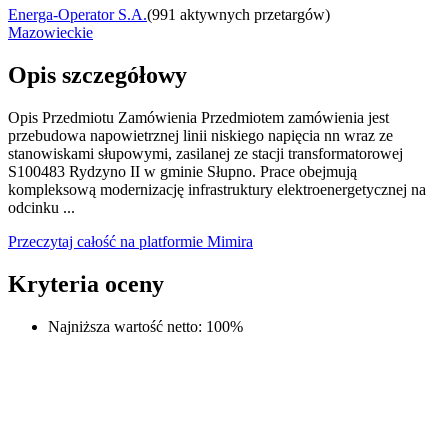
Energa-Operator S.A.
(
991 aktywnych przetargów
)
Mazowieckie
Opis szczegółowy
Opis Przedmiotu Zamówienia Przedmiotem zamówienia jest
przebudowa napowietrznej linii niskiego napięcia nn wraz ze
stanowiskami słupowymi, zasilanej ze stacji transformatorowej
S100483 Rydzyno II w gminie Słupno. Prace obejmują
kompleksową modernizację infrastruktury elektroenergetycznej na
odcinku ...
Przeczytaj całość na platformie Mimira
Kryteria oceny
Najniższa wartość netto
:
100
%