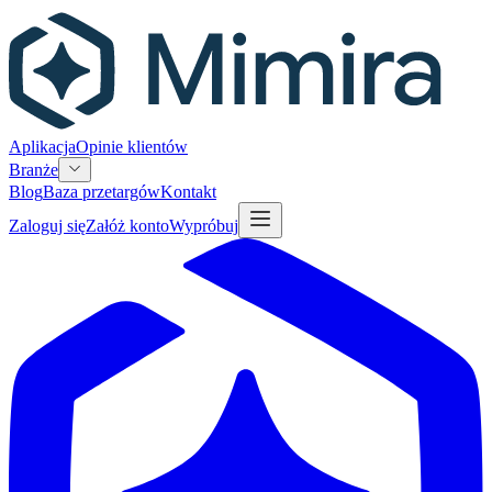
Aplikacja
Opinie klientów
Branże
Blog
Baza przetargów
Kontakt
Zaloguj się
Załóż konto
Wypróbuj