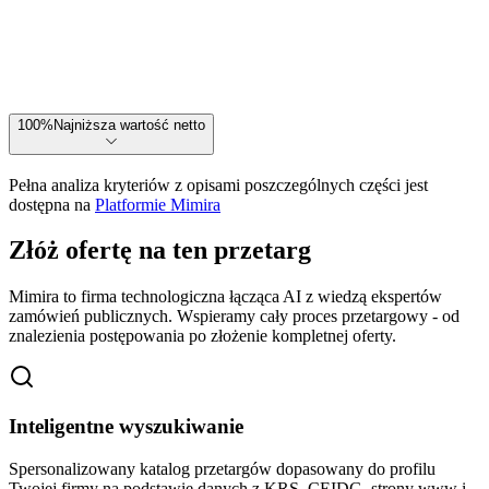
100
%
Najniższa wartość netto
Pełna analiza kryteriów z opisami poszczególnych części jest
dostępna na
Platformie Mimira
Złóż ofertę na ten przetarg
Mimira to firma technologiczna łącząca AI z wiedzą ekspertów
zamówień publicznych. Wspieramy cały proces przetargowy - od
znalezienia postępowania po złożenie kompletnej oferty.
Inteligentne wyszukiwanie
Spersonalizowany katalog przetargów dopasowany do profilu
Twojej firmy na podstawie danych z KRS, CEIDG, strony www i