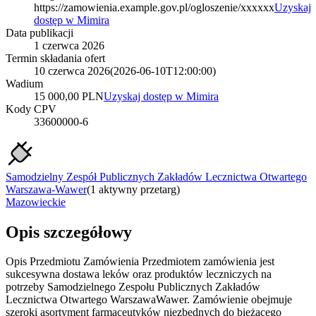
https://zamowienia.example.gov.pl/ogloszenie/xxxxxx
Uzyskaj
dostęp w Mimira
Data publikacji
1 czerwca 2026
Termin składania ofert
10 czerwca 2026
(
2026-06-10T12:00:00
)
Wadium
15 000,00 PLN
Uzyskaj dostęp w Mimira
Kody CPV
33600000-6
Samodzielny Zespół Publicznych Zakładów Lecznictwa Otwartego
Warszawa-Wawer
(
1 aktywny przetarg
)
Mazowieckie
Opis szczegółowy
Opis Przedmiotu Zamówienia Przedmiotem zamówienia jest
sukcesywna dostawa leków oraz produktów leczniczych na
potrzeby Samodzielnego Zespołu Publicznych Zakładów
Lecznictwa Otwartego WarszawaWawer. Zamówienie obejmuje
szeroki asortyment farmaceutyków niezbędnych do bieżącego