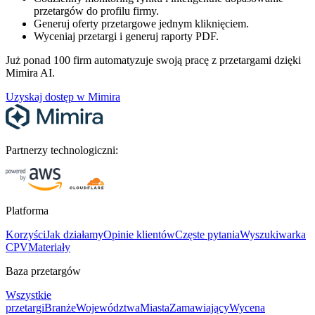
przetargów do profilu firmy.
Generuj oferty przetargowe jednym kliknięciem.
Wyceniaj przetargi i generuj raporty PDF.
Już ponad 100 firm automatyzuje swoją pracę z przetargami dzięki
Mimira AI.
Uzyskaj dostęp w Mimira
Partnerzy technologiczni:
Platforma
Korzyści
Jak działamy
Opinie klientów
Częste pytania
Wyszukiwarka
CPV
Materiały
Baza przetargów
Wszystkie
przetargi
Branże
Województwa
Miasta
Zamawiający
Wycena