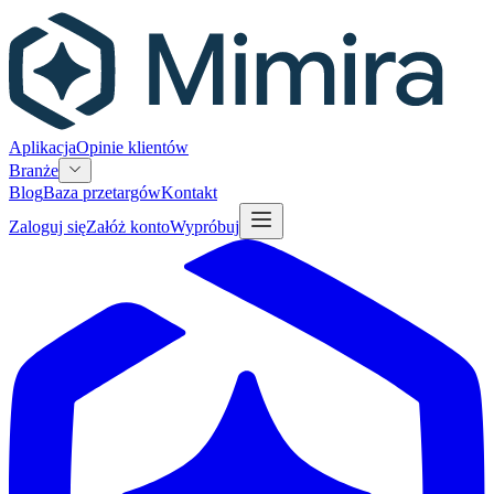
Aplikacja
Opinie klientów
Branże
Blog
Baza przetargów
Kontakt
Zaloguj się
Załóż konto
Wypróbuj