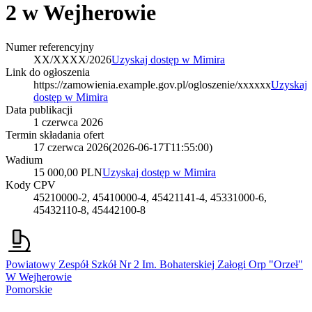
2 w Wejherowie
Numer referencyjny
XX/XXXX/2026
Uzyskaj dostęp w Mimira
Link do ogłoszenia
https://zamowienia.example.gov.pl/ogloszenie/xxxxxx
Uzyskaj
dostęp w Mimira
Data publikacji
1 czerwca 2026
Termin składania ofert
17 czerwca 2026
(
2026-06-17T11:55:00
)
Wadium
15 000,00 PLN
Uzyskaj dostęp w Mimira
Kody CPV
45210000-2, 45410000-4, 45421141-4, 45331000-6,
45432110-8, 45442100-8
Powiatowy Zespół Szkół Nr 2 Im. Bohaterskiej Załogi Orp "Orzeł"
W Wejherowie
Pomorskie