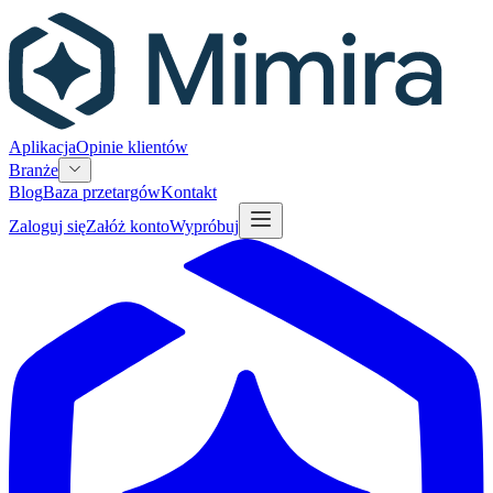
Aplikacja
Opinie klientów
Branże
Blog
Baza przetargów
Kontakt
Zaloguj się
Załóż konto
Wypróbuj