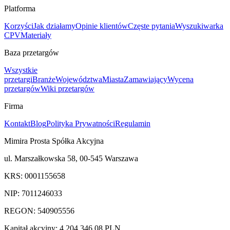
Platforma
Korzyści
Jak działamy
Opinie klientów
Częste pytania
Wyszukiwarka
CPV
Materiały
Baza przetargów
Wszystkie
przetargi
Branże
Województwa
Miasta
Zamawiający
Wycena
przetargów
Wiki przetargów
Firma
Kontakt
Blog
Polityka Prywatności
Regulamin
Mimira Prosta Spółka Akcyjna
ul. Marszałkowska 58, 00-545 Warszawa
KRS: 0001155658
NIP: 7011246033
REGON: 540905556
Kapitał akcyjny: 4 204 346,08 PLN