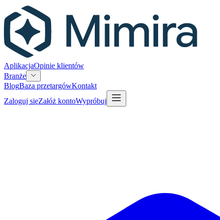
Aplikacja
Opinie klientów
Branże
Blog
Baza przetargów
Kontakt
Zaloguj się
Załóż konto
Wypróbuj