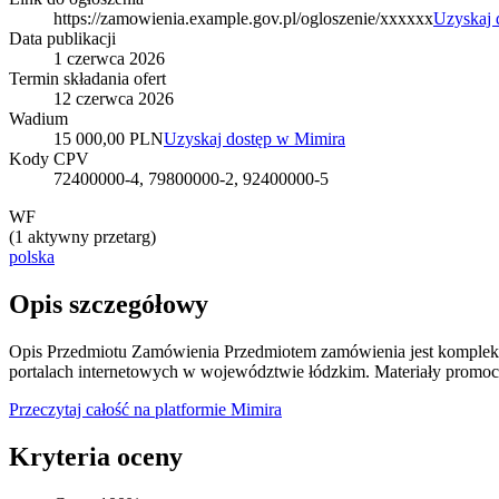
https://zamowienia.example.gov.pl/ogloszenie/xxxxxx
Uzyskaj 
Data publikacji
1 czerwca 2026
Termin składania ofert
12 czerwca 2026
Wadium
15 000,00 PLN
Uzyskaj dostęp w Mimira
Kody CPV
72400000-4, 79800000-2, 92400000-5
WF
(
1 aktywny przetarg
)
polska
Opis szczegółowy
Opis Przedmiotu Zamówienia Przedmiotem zamówienia jest komplekso
portalach internetowych w województwie łódzkim. Materiały promocy
Przeczytaj całość na platformie Mimira
Kryteria oceny