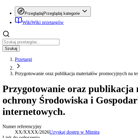
Przeglądaj
Przeglądaj kategorie
Wiki
Wiki przetargów
Szukaj
Przetargi
Przygotowanie oraz publikacja materiałów promocyjnych na 
Przygotowanie oraz publikacja
ochrony Środowiska i Gospodark
internetowych.
Numer referencyjny
XX/XXXX/2026
Uzyskaj dostęp w Mimira
Link do ogłoszenia