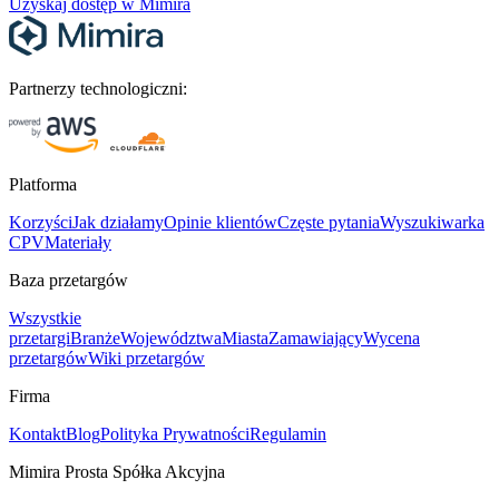
Uzyskaj dostęp w Mimira
Partnerzy technologiczni:
Platforma
Korzyści
Jak działamy
Opinie klientów
Częste pytania
Wyszukiwarka
CPV
Materiały
Baza przetargów
Wszystkie
przetargi
Branże
Województwa
Miasta
Zamawiający
Wycena
przetargów
Wiki przetargów
Firma
Kontakt
Blog
Polityka Prywatności
Regulamin
Mimira Prosta Spółka Akcyjna