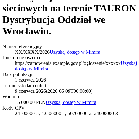
sieciowych na terenie TAURON
Dystrybucja Oddział we
Wrocławiu.
Numer referencyjny
XX/XXXX/2026
Uzyskaj dostęp w Mimira
Link do ogłoszenia
https://zamowienia.example.gov.pl/ogloszenie/xxxxxx
Uzyskaj
dostęp w Mimira
Data publikacji
1 czerwca 2026
Termin składania ofert
9 czerwca 2026
(
2026-06-09T00:00:00
)
Wadium
15 000,00 PLN
Uzyskaj dostęp w Mimira
Kody CPV
24100000-5, 42500000-1, 50700000-2, 24900000-3