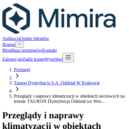
Aplikacja
Opinie klientów
Branże
Blog
Baza przetargów
Kontakt
Zaloguj się
Załóż konto
Wypróbuj
Przetargi
Tauron Dystrybucja S.A. Oddział W Krakowie
Przeglądy i naprawy klimatyzacji w obiektach sieciowych na
terenie TAURON Dystrybucja Oddział we Wro...
Przeglądy i naprawy
klimatyzacji w obiektach