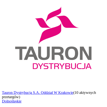
Tauron Dystrybucja S.A. Oddział W Krakowie
(
10 aktywnych
przetargów
)
Dolnośląskie