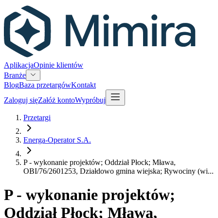
Aplikacja
Opinie klientów
Branże
Blog
Baza przetargów
Kontakt
Zaloguj się
Załóż konto
Wypróbuj
Przetargi
Energa-Operator S.A.
P - wykonanie projektów; Oddział Płock; Mława,
OBI/76/2601253, Działdowo gmina wiejska; Rywociny (wi...
P - wykonanie projektów;
Oddział Płock; Mława,