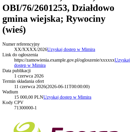
OBI/76/2601253, Działdowo
gmina wiejska; Rywociny
(wieś)
Numer referencyjny
XX/XXXX/2026
Uzyskaj dostęp w Mimira
Link do ogłoszenia
https://zamowienia.example.gov.pl/ogloszenie/xxxxxx
Uzyskaj
dostęp w Mimira
Data publikacji
1 czerwca 2026
Termin składania ofert
11 czerwca 2026
(
2026-06-11T00:00:00
)
Wadium
15 000,00 PLN
Uzyskaj dostęp w Mimira
Kody CPV
71300000-1