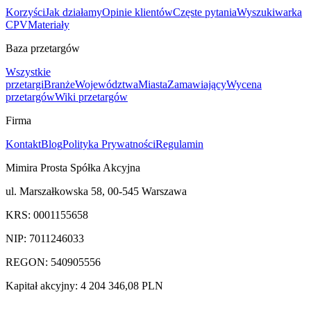
Korzyści
Jak działamy
Opinie klientów
Częste pytania
Wyszukiwarka
CPV
Materiały
Baza przetargów
Wszystkie
przetargi
Branże
Województwa
Miasta
Zamawiający
Wycena
przetargów
Wiki przetargów
Firma
Kontakt
Blog
Polityka Prywatności
Regulamin
Mimira Prosta Spółka Akcyjna
ul. Marszałkowska 58, 00-545 Warszawa
KRS: 0001155658
NIP: 7011246033
REGON: 540905556
Kapitał akcyjny: 4 204 346,08 PLN