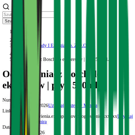
Szukaj
Przetargi
Master - Odpady I Energia Sp. Z O.O.
Odkamieniacz Bosch do ekspresów | płyn 500ml.
Odkamieniacz Bosch do
ekspresów | płyn 500ml.
Numer referencyjny
XX/XXXX/2026
Uzyskaj dostęp w Mimira
Link do ogłoszenia
https://zamowienia.example.gov.pl/ogloszenie/xxxxxx
Uzyskaj
dostęp w Mimira
Data publikacji
1 czerwca 2026