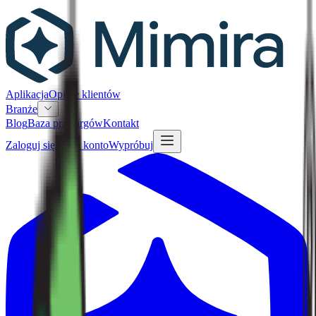
Aplikacja
Opinie klientów
Branże
Blog
Baza przetargów
Kontakt
Zaloguj się
Załóż konto
Wypróbuj