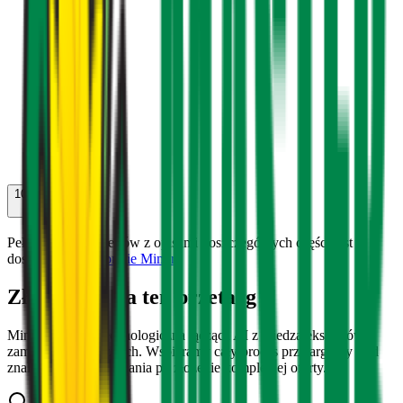
100
%
Cena
Pełna analiza kryteriów z opisami poszczególnych części jest
dostępna na
Platformie Mimira
Złóż ofertę na ten przetarg
Mimira to firma technologiczna łącząca AI z wiedzą ekspertów
zamówień publicznych. Wspieramy cały proces przetargowy - od
znalezienia postępowania po złożenie kompletnej oferty.