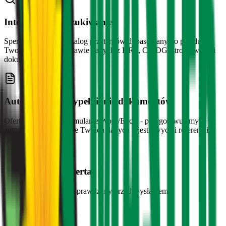
Inteligentne wyszukiwanie
Spersonalizowany katalog przetargów dopasowany do profilu
Twojej firmy na podstawie danych z KRS, CEIDG, strony www i
dokumentów.
Automatyczne wypełnianie dokumentów
Oferty, załączniki, formularze Word/Excel - przygotowujemy je
automatycznie na bazie Twoich danych rejestrowych i referencji.
Weryfikacja eksperta
Każdy dokument jest sprawdzany przed wysłaniem.