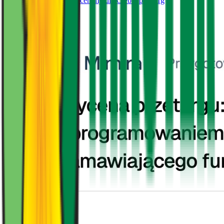
Umów spotkanie — wycenimy dla Ciebie przetarg