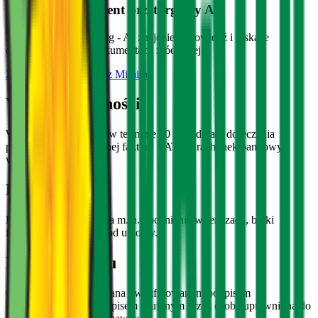
Inteligentny asystent przetargowy AI
Zadaj pytanie o przetarg - AI znajdzie odpowiedź i wskaże
dokładny fragment dokumentacji źródłowej.
Złóż zwycięską ofertę z Mimira
Warunki płatności
Wynagrodzenie platne w terminie 30 dni od daty doreczenia
prawidlowo wystawionej faktury VAT, na rachunek bankowy
wskazany na fakturze.
Kary umowne
Kary umowne obejmuja m.in. opoznienia w realizacji, braki
formalne i odstapienie od umowy.
Forma podpisu
Oferta musi byc podpisana kwalifikowanym podpisem
elektronicznym lub podpisem zaufanym przez osobe uprawniona do