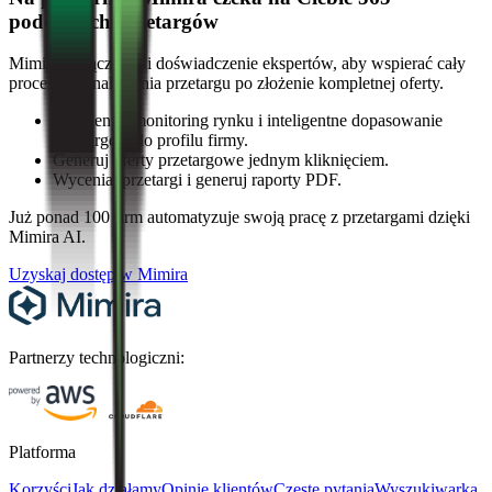
podobnych przetargów
Mimira.eu łączy AI i doświadczenie ekspertów, aby wspierać cały
proces: od znalezienia przetargu po złożenie kompletnej oferty.
Codzienny monitoring rynku i inteligentne dopasowanie
przetargów do profilu firmy.
Generuj oferty przetargowe jednym kliknięciem.
Wyceniaj przetargi i generuj raporty PDF.
Już ponad 100 firm automatyzuje swoją pracę z przetargami dzięki
Mimira AI.
Uzyskaj dostęp w Mimira
Partnerzy technologiczni:
Platforma
Korzyści
Jak działamy
Opinie klientów
Częste pytania
Wyszukiwarka