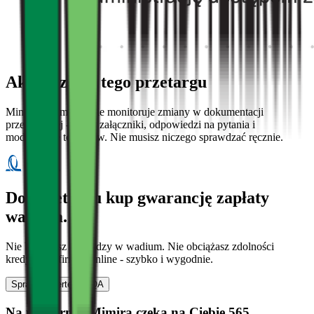
Aktualizacje tego przetargu
Mimira automatycznie monitoruje zmiany w dokumentacji
przetargowej - nowe załączniki, odpowiedzi na pytania i
modyfikacje terminów. Nie musisz niczego sprawdzać ręcznie.
Do przetargu kup gwarancję zapłaty
wadium.
Nie blokujesz pieniędzy w wadium. Nie obciążasz zdolności
kredytowej firmy. Online - szybko i wygodnie.
Sprawdź ofertę UNIQA
Na platformie Mimira czeka na Ciebie 565