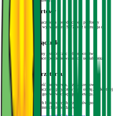
reprezentowania Wykonawcy.
Formularz ofertowy
Oferta skladana jest wylacznie za posrednictwem platformy
eZamowienia zgodnie z wymaganiami SWZ oraz instrukcja dla
Wykonawcow.
Dodatkowe załączniki
Wykonawca zobowiazany jest dolaczyc pelnomocnictwo,
dokumenty potwierdzajace spelnienie warunkow udzialu oraz
oswiadczenie JEDZ.
Wycena tego przetargu
Poznaj szacowaną wartość zamówienia, ryzyka kosztowe i
rekomendacje - zanim zaczniesz przygotowywać ofertę. Na krótkiej
rozmowie pokażemy Ci gotową wycenę tego przetargu.
Na podstawie podobnych historycznych przetargów, portali
branżowych i ponad 10 innych źródeł danych.