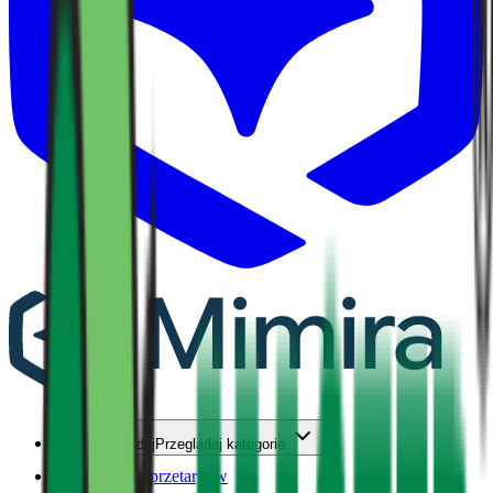
Przeglądaj
Przeglądaj kategorie
Wiki
Wiki przetargów