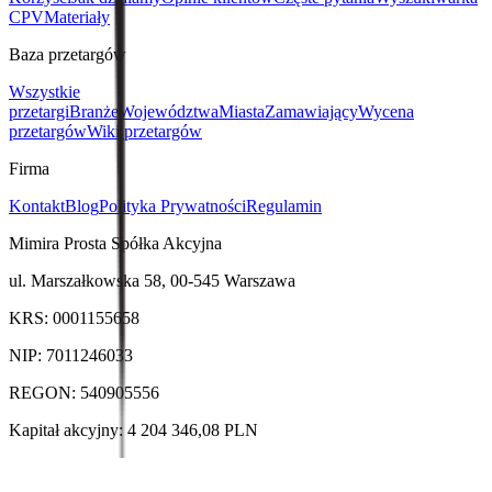
CPV
Materiały
Baza przetargów
Wszystkie
przetargi
Branże
Województwa
Miasta
Zamawiający
Wycena
przetargów
Wiki przetargów
Firma
Kontakt
Blog
Polityka Prywatności
Regulamin
Mimira Prosta Spółka Akcyjna
ul. Marszałkowska 58, 00-545 Warszawa
KRS: 0001155658
NIP: 7011246033
REGON: 540905556
Kapitał akcyjny: 4 204 346,08 PLN