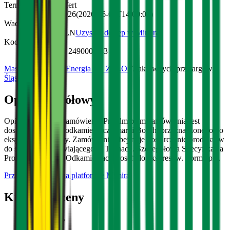
Termin składania ofert
3 czerwca 2026
(
2026-06-03T14:00:00
)
Wadium
15 000,00 PLN
Uzyskaj dostęp w Mimira
Kody CPV
39800000-0, 24900000-3
Master - Odpady I Energia Sp. Z O.O.
(
7 aktywnych przetargów
)
Śląskie
Opis szczegółowy
Opis Przedmiotu Zamówienia Przedmiotem zamówienia jest
dostawa płynnego odkamieniacza marki Bosch, przeznaczonego do
ekspresów do kawy. Zamówienie obejmuje dostarczenie produktów
do siedziby Zamawiającego w Tychach. Szczegółowa Specyfikacja
Produktu Produkt: Odkamieniacz Bosch do ekspresów. Forma pr...
Przeczytaj całość na platformie Mimira
Kryteria oceny
Cena
:
100
%