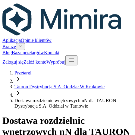
Aplikacja
Opinie klientów
Branże
Blog
Baza przetargów
Kontakt
Zaloguj się
Załóż konto
Wypróbuj
Przetargi
Tauron Dystrybucja S.A. Oddział W Krakowie
Dostawa rozdzielnic wnętrzowych nN dla TAURON
Dystrybucja S.A. Oddział w Tarnowie
Dostawa rozdzielnic
wnętrzowych nN dla TAURON