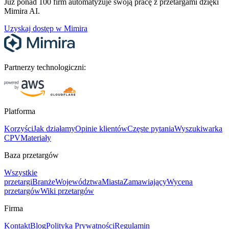
Już ponad 100 firm automatyzuje swoją pracę z przetargami dzięki
Mimira AI.
Uzyskaj dostęp w Mimira
Partnerzy technologiczni:
Platforma
Korzyści
Jak działamy
Opinie klientów
Częste pytania
Wyszukiwarka
CPV
Materiały
Baza przetargów
Wszystkie
przetargi
Branże
Województwa
Miasta
Zamawiający
Wycena
przetargów
Wiki przetargów
Firma
Kontakt
Blog
Polityka Prywatności
Regulamin