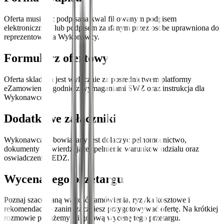
Oferta musi byc podpisana kwalifikowanym podpisem
elektronicznym lub podpisem zaufanym przez osobe uprawniona do
reprezentowania Wykonawcy.
Formularz ofertowy
Oferta skladana jest wylacznie za posrednictwem platformy
eZamowienia zgodnie z wymaganiami SWZ oraz instrukcja dla
Wykonawcow.
Dodatkowe załączniki
Wykonawca zobowiazany jest dolaczyc pelnomocnictwo,
dokumenty potwierdzajace spelnienie warunkow udzialu oraz
oswiadczenie JEDZ.
Wycena tego przetargu
Poznaj szacowaną wartość zamówienia, ryzyka kosztowe i
rekomendacje - zanim zaczniesz przygotowywać ofertę. Na krótkiej
rozmowie pokażemy Ci gotową wycenę tego przetargu.