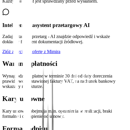
Każdy dokument jest sprawdzany przed wysłaniem.
Inteligentny asystent przetargowy AI
Zadaj pytanie o przetarg - AI znajdzie odpowiedź i wskaże
dokładny fragment dokumentacji źródłowej.
Złóż zwycięską ofertę z Mimira
Warunki płatności
Wynagrodzenie platne w terminie 30 dni od daty doreczenia
prawidlowo wystawionej faktury VAT, na rachunek bankowy
wskazany na fakturze.
Kary umowne
Kary umowne obejmuja m.in. opoznienia w realizacji, braki
formalne i odstapienie od umowy.
Forma podpisu