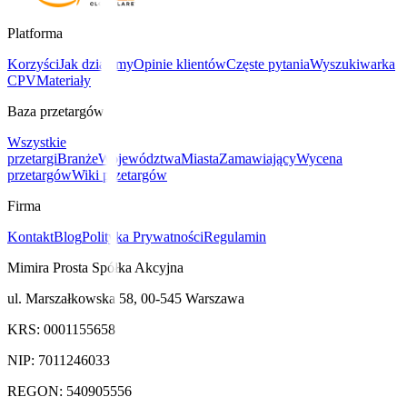
Platforma
Korzyści
Jak działamy
Opinie klientów
Częste pytania
Wyszukiwarka
CPV
Materiały
Baza przetargów
Wszystkie
przetargi
Branże
Województwa
Miasta
Zamawiający
Wycena
przetargów
Wiki przetargów
Firma
Kontakt
Blog
Polityka Prywatności
Regulamin
Mimira Prosta Spółka Akcyjna
ul. Marszałkowska 58, 00-545 Warszawa
KRS: 0001155658
NIP: 7011246033
REGON: 540905556