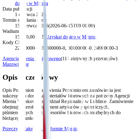
dostęp w Mimira
Data publikacji
1 czerwca 2026
Termin składania ofert
15 czerwca 2026
(
2026-06-15T09:00:00
)
Wadium
15 000,00 PLN
Uzyskaj dostęp w Mimira
Kody CPV
22800000-8, 39800000-0, 30100000-0, 24900000-3
Agencja Mienia Wojskowego
(
113 aktywnych przetargów
)
Mazowieckie
Opis szczegółowy
Opis Przedmiotu Zamówienia Przedmiotem zamówienia jest
sukcesywna dostawa materiałów biurowych na potrzeby Agencji
Mienia Wojskowego Oddział Regionalny w Lublinie. Zamówienie
obejmuje szeroki asortyment artykułów papierniczych,
piśmienniczych oraz akcesoriów biurowych niezbędnych do
bieżącego funkcj...
Przeczytaj całość na platformie Mimira