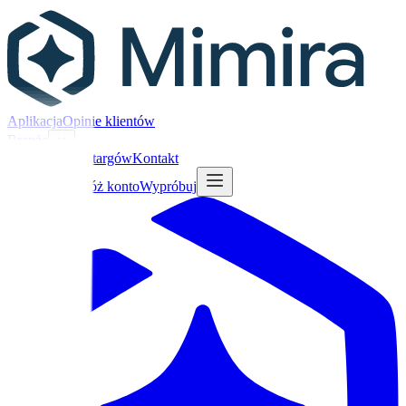
Aplikacja
Opinie klientów
Branże
Blog
Baza przetargów
Kontakt
Zaloguj się
Załóż konto
Wypróbuj