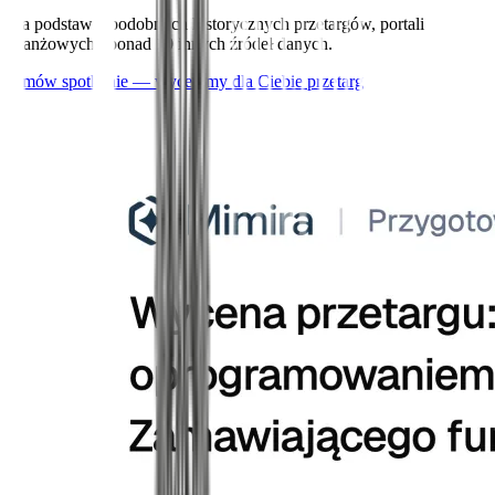
Na podstawie podobnych historycznych przetargów, portali
branżowych i ponad 10 innych źródeł danych.
Umów spotkanie — wycenimy dla Ciebie przetarg