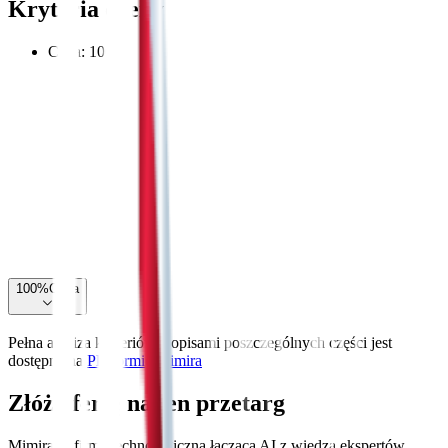
Kryteria oceny
Cena
:
100
%
100
%
Cena
Pełna analiza kryteriów z opisami poszczególnych części jest
dostępna na
Platformie Mimira
Złóż ofertę na ten przetarg
Mimira to firma technologiczna łącząca AI z wiedzą ekspertów