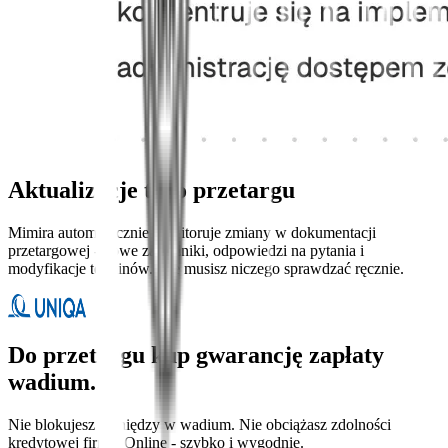
Aktualizacje tego przetargu
Mimira automatycznie monitoruje zmiany w dokumentacji
przetargowej - nowe załączniki, odpowiedzi na pytania i
modyfikacje terminów. Nie musisz niczego sprawdzać ręcznie.
Do przetargu kup gwarancję zapłaty
wadium.
Nie blokujesz pieniędzy w wadium. Nie obciążasz zdolności
kredytowej firmy. Online - szybko i wygodnie.