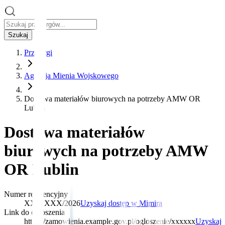
Szukaj
Przetargi
Agencja Mienia Wojskowego
Dostawa materiałów biurowych na potrzeby AMW OR
Lublin
Dostawa materiałów
biurowych na potrzeby AMW
OR Lublin
Numer referencyjny
XX/XXXX/2026
Uzyskaj dostęp w Mimira
Link do ogłoszenia
https://zamowienia.example.gov.pl/ogloszenie/xxxxxx
Uzyskaj