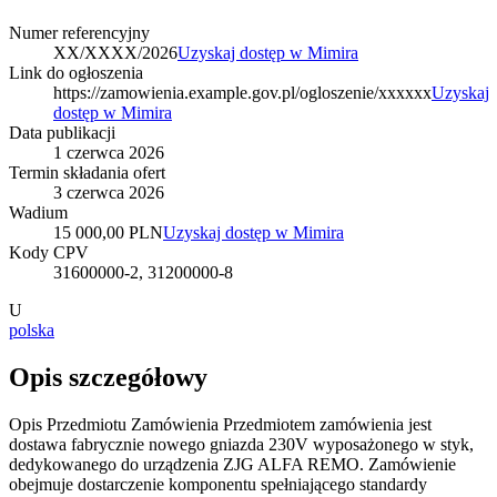
Numer referencyjny
XX/XXXX/2026
Uzyskaj dostęp w Mimira
Link do ogłoszenia
https://zamowienia.example.gov.pl/ogloszenie/xxxxxx
Uzyskaj
dostęp w Mimira
Data publikacji
1 czerwca 2026
Termin składania ofert
3 czerwca 2026
Wadium
15 000,00 PLN
Uzyskaj dostęp w Mimira
Kody CPV
31600000-2, 31200000-8
U
polska
Opis szczegółowy
Opis Przedmiotu Zamówienia Przedmiotem zamówienia jest
dostawa fabrycznie nowego gniazda 230V wyposażonego w styk,
dedykowanego do urządzenia ZJG ALFA REMO. Zamówienie
obejmuje dostarczenie komponentu spełniającego standardy