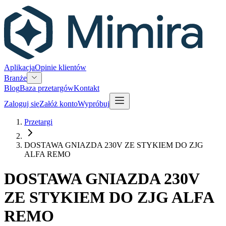
Aplikacja
Opinie klientów
Branże
Blog
Baza przetargów
Kontakt
Zaloguj się
Załóż konto
Wypróbuj
Przetargi
DOSTAWA GNIAZDA 230V ZE STYKIEM DO ZJG
ALFA REMO
DOSTAWA GNIAZDA 230V
ZE STYKIEM DO ZJG ALFA
REMO