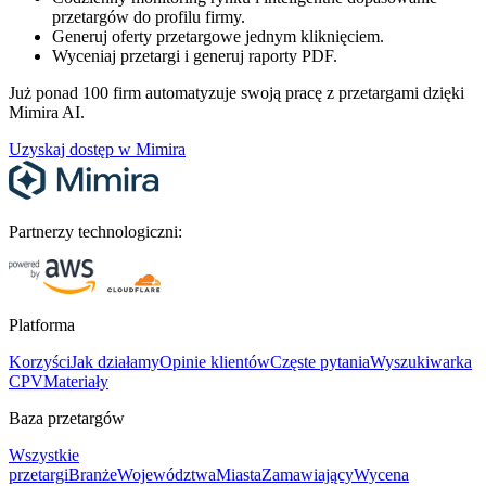
przetargów do profilu firmy.
Generuj oferty przetargowe jednym kliknięciem.
Wyceniaj przetargi i generuj raporty PDF.
Już ponad 100 firm automatyzuje swoją pracę z przetargami dzięki
Mimira AI.
Uzyskaj dostęp w Mimira
Partnerzy technologiczni:
Platforma
Korzyści
Jak działamy
Opinie klientów
Częste pytania
Wyszukiwarka
CPV
Materiały
Baza przetargów
Wszystkie
przetargi
Branże
Województwa
Miasta
Zamawiający
Wycena