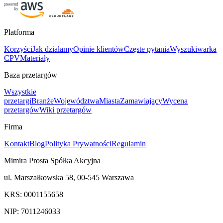
Platforma
Korzyści
Jak działamy
Opinie klientów
Częste pytania
Wyszukiwarka
CPV
Materiały
Baza przetargów
Wszystkie
przetargi
Branże
Województwa
Miasta
Zamawiający
Wycena
przetargów
Wiki przetargów
Firma
Kontakt
Blog
Polityka Prywatności
Regulamin
Mimira Prosta Spółka Akcyjna
ul. Marszałkowska 58, 00-545 Warszawa
KRS: 0001155658
NIP: 7011246033