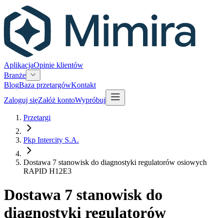
Aplikacja
Opinie klientów
Branże
Blog
Baza przetargów
Kontakt
Zaloguj się
Załóż konto
Wypróbuj
Przetargi
Pkp Intercity S.A.
Dostawa 7 stanowisk do diagnostyki regulatorów osiowych
RAPID H12E3
Dostawa 7 stanowisk do
diagnostyki regulatorów