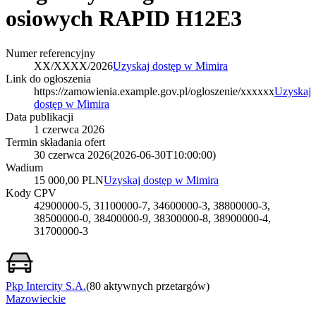
osiowych RAPID H12E3
Numer referencyjny
XX/XXXX/2026
Uzyskaj dostęp w Mimira
Link do ogłoszenia
https://zamowienia.example.gov.pl/ogloszenie/xxxxxx
Uzyskaj
dostęp w Mimira
Data publikacji
1 czerwca 2026
Termin składania ofert
30 czerwca 2026
(
2026-06-30T10:00:00
)
Wadium
15 000,00 PLN
Uzyskaj dostęp w Mimira
Kody CPV
42900000-5, 31100000-7, 34600000-3, 38800000-3,
38500000-0, 38400000-9, 38300000-8, 38900000-4,
31700000-3
Pkp Intercity S.A.
(
80 aktywnych przetargów
)
Mazowieckie