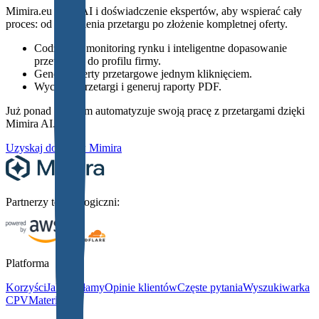
Mimira.eu łączy AI i doświadczenie ekspertów, aby wspierać cały
proces: od znalezienia przetargu po złożenie kompletnej oferty.
Codzienny monitoring rynku i inteligentne dopasowanie
przetargów do profilu firmy.
Generuj oferty przetargowe jednym kliknięciem.
Wyceniaj przetargi i generuj raporty PDF.
Już ponad 100 firm automatyzuje swoją pracę z przetargami dzięki
Mimira AI.
Uzyskaj dostęp w Mimira
Partnerzy technologiczni:
Platforma
Korzyści
Jak działamy
Opinie klientów
Częste pytania
Wyszukiwarka
CPV
Materiały