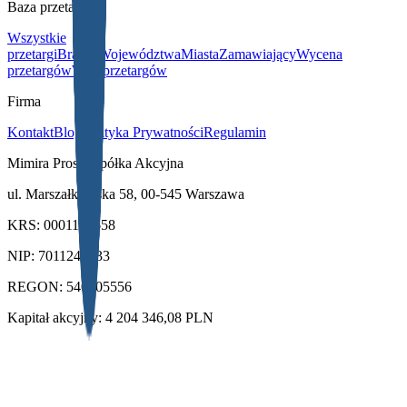
Baza przetargów
Wszystkie
przetargi
Branże
Województwa
Miasta
Zamawiający
Wycena
przetargów
Wiki przetargów
Firma
Kontakt
Blog
Polityka Prywatności
Regulamin
Mimira Prosta Spółka Akcyjna
ul. Marszałkowska 58, 00-545 Warszawa
KRS: 0001155658
NIP: 7011246033
REGON: 540905556
Kapitał akcyjny: 4 204 346,08 PLN