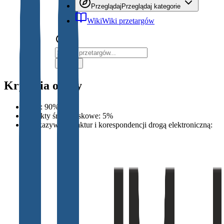
Przeglądaj
Przeglądaj kategorie
Wiki
Wiki przetargów
Szukaj
Kryteria oceny
Cena
:
90
%
Aspekty środowiskowe
:
5
%
Przekazywanie faktur i korespondencji drogą elektroniczną
:
5
%