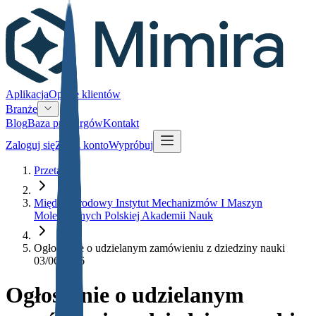
Aplikacja
Opinie klientów
Branże
Blog
Baza przetargów
Kontakt
Zaloguj się
Załóż konto
Wypróbuj
Przetargi
Międzynarodowy Instytut Mechanizmów I Maszyn
Molekularnych Polskiej Akademii Nauk
Ogłoszenie o udzielanym zamówieniu z dziedziny nauki
03/06/2026
Ogłoszenie o udzielanym