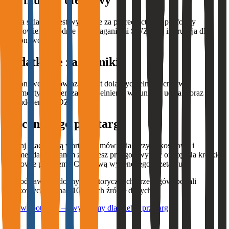
Formularz ofertowy
Oferta skladana jest wylacznie za posrednictwem platformy
eZamowienia zgodnie z wymaganiami SWZ oraz instrukcja dla
Wykonawcow.
Dodatkowe załączniki
Wykonawca zobowiazany jest dolaczyc pelnomocnictwo,
dokumenty potwierdzajace spelnienie warunkow udzialu oraz
oswiadczenie JEDZ.
Wycena tego przetargu
Poznaj szacowaną wartość zamówienia, ryzyka kosztowe i
rekomendacje - zanim zaczniesz przygotowywać ofertę. Na krótkiej
rozmowie pokażemy Ci gotową wycenę tego przetargu.
Na podstawie podobnych historycznych przetargów, portali
branżowych i ponad 10 innych źródeł danych.
Umów spotkanie — wycenimy dla Ciebie przetarg