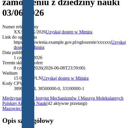
zamówieniu z dziedziny nauki
03/06/2026
Numer referencyjny
XX/XXXX/2026
Uzyskaj dostęp w Mimira
Link do ogłoszenia
https://zamowienia.example.gov.pl/ogloszenie/xxxxxx
Uzyskaj
dostęp w Mimira
Data publikacji
1 czerwca 2026
Termin składania ofert
8 czerwca 2026
(
2026-06-08T23:59:00
)
Wadium
15 000,00 PLN
Uzyskaj dostęp w Mimira
Kody CPV
38900000-4, 38500000-0, 33100000-1
Międzynarodowy Instytut Mechanizmów I Maszyn Molekularnych
Polskiej Akademii Nauk
(
42 aktywne przetargi
)
Mazowieckie
Opis szczegółowy