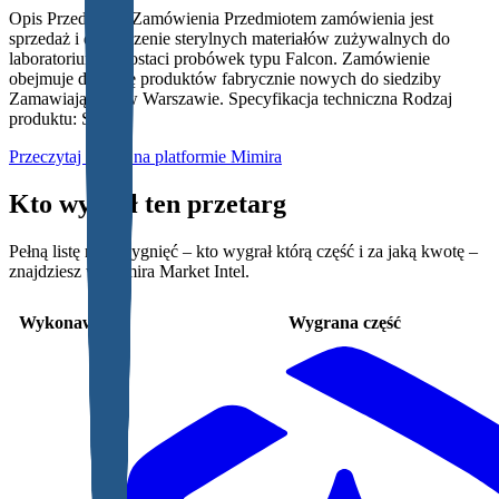
Opis Przedmiotu Zamówienia Przedmiotem zamówienia jest
sprzedaż i dostarczenie sterylnych materiałów zużywalnych do
laboratorium w postaci probówek typu Falcon. Zamówienie
obejmuje dostawę produktów fabrycznie nowych do siedziby
Zamawiającego w Warszawie. Specyfikacja techniczna Rodzaj
produktu: Ste...
Przeczytaj całość na platformie Mimira
Kto wygrał ten przetarg
Pełną listę rozstrzygnięć – kto wygrał którą część i za jaką kwotę –
znajdziesz w Mimira Market Intel.
Wykonawca
Wygrana część