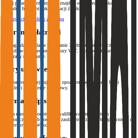
Zadaj pytanie o przetarg - AI znajdzie odpowiedź i wskaże
dokładny fragment dokumentacji źródłowej.
Złóż zwycięską ofertę z Mimira
Warunki płatności
Wynagrodzenie platne w terminie 30 dni od daty doreczenia
prawidlowo wystawionej faktury VAT, na rachunek bankowy
wskazany na fakturze.
Kary umowne
Kary umowne obejmuja m.in. opoznienia w realizacji, braki
formalne i odstapienie od umowy.
Forma podpisu
Oferta musi byc podpisana kwalifikowanym podpisem
elektronicznym lub podpisem zaufanym przez osobe uprawniona do
reprezentowania Wykonawcy.