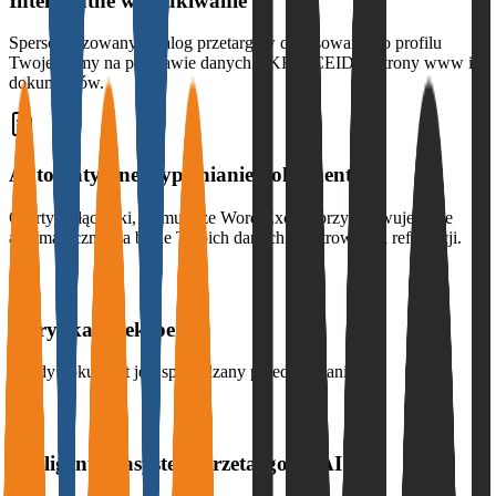
Inteligentne wyszukiwanie
Spersonalizowany katalog przetargów dopasowany do profilu
Twojej firmy na podstawie danych z KRS, CEIDG, strony www i
dokumentów.
Automatyczne wypełnianie dokumentów
Oferty, załączniki, formularze Word/Excel - przygotowujemy je
automatycznie na bazie Twoich danych rejestrowych i referencji.
Weryfikacja eksperta
Każdy dokument jest sprawdzany przed wysłaniem.
Inteligentny asystent przetargowy AI