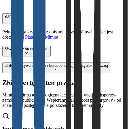
90
%
Cena
Pełna analiza kryteriów z opisami poszczególnych części jest
dostępna na
Platformie Mimira
5
%
Aspekty środowiskowe
5
%
Przekazywanie faktur i korespondencji drogą elektroniczną
Złóż ofertę na ten przetarg
Mimira to firma technologiczna łącząca AI z wiedzą ekspertów
zamówień publicznych. Wspieramy cały proces przetargowy - od
znalezienia postępowania po złożenie kompletnej oferty.