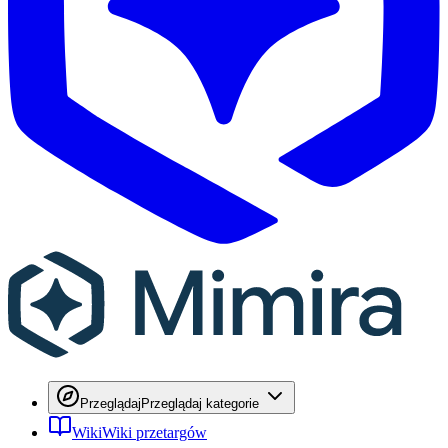
Przeglądaj
Przeglądaj kategorie
Wiki
Wiki przetargów