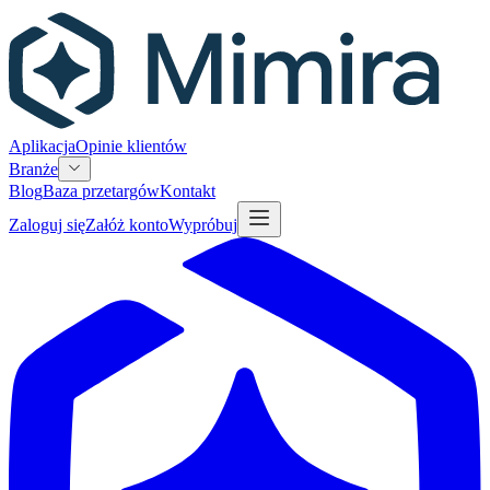
Aplikacja
Opinie klientów
Branże
Blog
Baza przetargów
Kontakt
Zaloguj się
Załóż konto
Wypróbuj