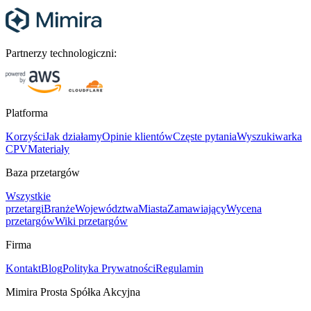
Partnerzy technologiczni:
Platforma
Korzyści
Jak działamy
Opinie klientów
Częste pytania
Wyszukiwarka
CPV
Materiały
Baza przetargów
Wszystkie
przetargi
Branże
Województwa
Miasta
Zamawiający
Wycena
przetargów
Wiki przetargów
Firma
Kontakt
Blog
Polityka Prywatności
Regulamin
Mimira Prosta Spółka Akcyjna