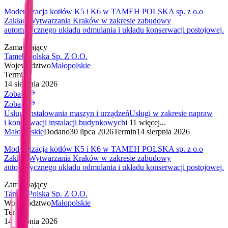
Modernizacja kotłów K5 i K6 w TAMEH POLSKA sp. z o.o
Zakład Wytwarzania Kraków w zakresie zabudowy
automatycznego układu odmulania i układu konserwacji postojowej.
Zamawiający
Tameh Polska Sp. Z O.O.
Województwo
Małopolskie
Termin
14 sierpnia 2026
Zobacz
Zobacz
Usługi instalowania maszyn i urządzeń
Usługi w zakresie napraw
i konserwacji instalacji budynkowych
i 11 więcej...
Małopolskie
Dodano
30 lipca 2026
Termin
14 sierpnia 2026
Modernizacja kotłów K5 i K6 w TAMEH POLSKA sp. z o.o
Zakład Wytwarzania Kraków w zakresie zabudowy
automatycznego układu odmulania i układu konserwacji postojowej.
Zamawiający
Tameh Polska Sp. Z O.O.
Województwo
Małopolskie
Termin
14 sierpnia 2026