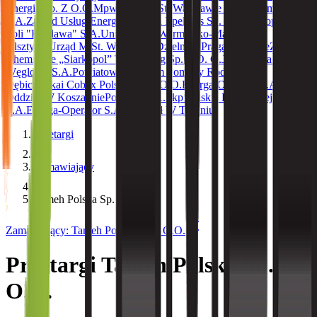
Energia Sp. Z O.O.
Mpwik W M. St. Warszawie S.A
Holcim Polska
S.A.
Zakład Usług Energetycznych Epekoks Sp. Z O.O.
Kopalnia
Soli "Kłodawa" S.A.
Uniwersytet Warmińsko-Mazurski W
Olsztynie
Urząd M.St. Warszawy Dzielnica Praga-Południe
Zakłady
Chemiczne „Siarkopol” Tarnobrzeg Sp. Z O. O.
Jastrzębska Spółka
Węglowa S.A.
Powiatowe Centrum Pomocy Rodzinie W
Dębicy
Tokai Cobex Polska Sp. Z O.O.
Energa-Operator S.A.
Oddział W Koszalinie
Polregio S.A.
Pkp Polskie Linie Kolejowe
S.A.
Energa-Operator S.A. Oddział W Toruniu
Przetargi
Zamawiający
Tameh Polska Sp. z O.O.
Zamawiający
:
Tameh Polska Sp. z O.O.
Przetargi Tameh Polska Sp. z
O.O.