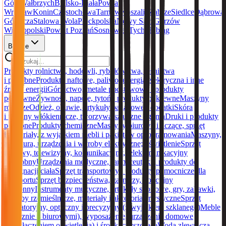
Góra
Wałbrzych
Bielsko-Biała
Powiat
Wrocław
Konin
Częstochowa
Tarnów
Koszalin
Zabrze
Siedlce
Dąbrowa
Górnicza
Stalowa Wola
Płock
polska
Nowy Sącz
Gorzów
Wielkopolski
Powiat Poznań
Sosnowiec
Tychy
Elbląg
Branże
Produkty rolnictwa, hodowli, rybołówstwa, leśnictwa
i podobne
Produkty naftowe, paliwo, energia elektryczna i inne
źródła energii
Górnictwo, metale podstawowe i produkty
pokrewne
Żywność, napoje, tytoń i produkty pokrewne
Maszyny
rolnicze
Odzież, obuwie, artykuły bagażowe i dodatki
Skóra
i tkaniny włókiennicze, tworzywa sztuczne i guma
Druki i produkty
podobne
Produkty chemiczne
Maszyny biurowe i liczące, sprzęt
i materiały, z wyjątkiem mebli i pakietów oprogramowania
Maszyny,
aparatura, urządzenia i wyroby elektryczne; oświetlenie
Sprzęt
radiowy, telewizyjny, komunikacyjny, telekomunikacyjny
i podobny
Urządzenia medyczne, farmaceutyki i produkty do
pielęgnacji ciała
Sprzęt transportowy i produkty pomocnicze dla
transportu
Sprzęt bezpieczeństwa, gaśniczy, policyjny
i obronny
Instrumenty muzyczne, artykuły sportowe, gry, zabawki,
wyroby rzemieślnicze, materiały i akcesoria artystyczne
Sprzęt
laboratoryjny, optyczny i precyzyjny (z wyjątkiem szklanego)
Meble
(włącznie z biurowymi), wyposażenie, urządzenia domowe
(z wyłączeniem oświetlenia) i środki czyszczące
Woda zlewnicza