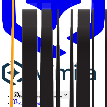
Przeglądaj
Przeglądaj kategorie
Wiki
Wiki przetargów