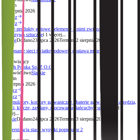
Termin
11 sierpnia 2026
Zobacz
Zobacz
Różne produkty gotowe i elementy z nimi związane
Guma
i tworzywa sztuczne
i 1 więcej...
Śląskie
Dodano
23 lipca 2026
Termin
12 sierpnia 2026
Wykonanie sieci światłowodowej i dostawa materiałów
Zamawiający
Tameh Polska Sp. Z O.O.
Województwo
Śląskie
Termin
12 sierpnia 2026
Zobacz
Zobacz
Akumulatory, komory galwaniczne i baterie galwaniczne
Narzędzia,
zamki, klucze, zawiasy, mocowania, łańcuchy i sprężyny
i 16
więcej...
Śląskie
Dodano
24 lipca 2026
Termin
13 sierpnia 2026
Modernizacja stacji wysyłki popiołu nr 2