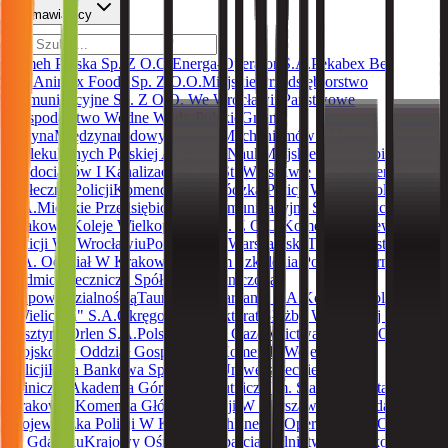
Zamawiający
Tameh Polska Sp. Z O.O.
Energa-Operator S.A.
Pekabex Bet
S.A
Animex Foods Sp. Z O.O.
Miejskie Przedsiębiorstwo
Komunikacyjne Sp. Z O.O. We Wrocławiu
Państwowe
Gospodarstwo Wodne Wody Polskie
Gmina
Pacyna
Międzynarodowy Instytut Mechanizmów I Maszyn
Molekularnych Polskiej Akademii Nauk
Miejskie Przedsiębiorstwo
Wodociągów I Kanalizacji W M. St. Warszawie S.A.
Komenda
Stołeczna Policji
Komenda Wojewódzka Policji W Łodzi
Polregio
S.A.
Miejskie Przedsiębiorstwo Komunikacyjne Spółka Akcyjna W
Krakowie
Koleje Wielkopolskie Sp. Z O.O.
Komenda Wojewódzka
Policji We Wrocławiu
Politechnika Warszawska
Tauron Dystrybucja
S.A. Oddział W Krakowie
Centrum Szkolenia Policji
Copernicus
Podmiot Leczniczy Spółka Z Ograniczoną
Odpowiedzialnością
Tauron Wytwarzanie S.A.
Kopalnia Soli
"Wieliczka" S.A.
Okręgowy Inspektorat Służby Więziennej W
Olsztynie
Orlen S.A.
Polska Spółka Gazownictwa Sp. Z O.O.
2
Wojskowy Oddział Gospodarczy
Komenda Wojewódzka
Policji
Huta Bankowa Sp. Z O.O.
Uniwersyteckie Centrum
Kliniczne
Akademia Górniczo - Hutnicza Im. Stanisława Staszica W
Krakowie,
Komenda Główna Policji W Warszawie
Komenda
Wojewódzka Policji W Katowicach
Energa-Operator S.A. Oddział
W Gdańsku
Krajowy Ośrodek Wsparcia Rolnictwa
Węglokoks