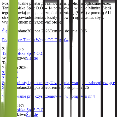
Poznaj aktualne przetargi i zamówienia publiczne ogłaszane przez
Tameh Polska Sp. z O.O. – 14 postępowań w bazie Mimira. Śledź
tego zamawiającego, analizuj dokumentację (SWZ) z pomocą AI i
otrzymuj powiadomienia o każdym nowym ogłoszeniu, aby z
wyprzedzeniem przygotować ofertę.
Śląskie
Dodano
30 lipca 2026
Termin
7 sierpnia 2026
Pochłaniacz Tlenku Węgla CO Typ 804
Zamawiający
Tameh Polska Sp. Z O.O.
Województwo
Śląskie
Termin
7 sierpnia 2026
Zobacz
Zobacz
Sprzęt osobisty i pomocniczy
Urządzenia awaryjne i zabezpieczające
Śląskie
Dodano
22 lipca 2026
Termin
10 sierpnia 2026
Wykonywanie prac czyszczeniowych w pompowni nr 4
Zamawiający
Tameh Polska Sp. Z O.O.
Województwo
Śląskie