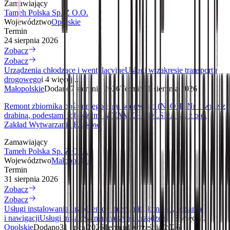
Zamawiający
Tameh Polska Sp. Z O.O.
Województwo
Opolskie
Termin
24 sierpnia 2026
Zobacz
Zobacz
Urządzenia chłodzące i wentylacyjne
Usługi w zakresie transportu
drogowego
i 4 więcej...
Małopolskie
Dodano
7 sierpnia 2026
Termin
31 sierpnia 2026
Remont zbiornika pośredniego ługu sodowego (NaOH) Nr 1 wraz z
drabiną, podestami roboczymi w TAMEH POLSKA sp. z o.o.
Zakład Wytwarzania Kraków.
Zamawiający
Tameh Polska Sp. Z O.O.
Województwo
Małopolskie
Termin
31 sierpnia 2026
Zobacz
Zobacz
Usługi instalowania urządzeń do mierzenia, kontroli, badania
i nawigacji
Usługi instalowania maszyn i urządzeń
i 13 więcej...
Opolskie
Dodano
31 lipca 2026
Termin
1 września 2026