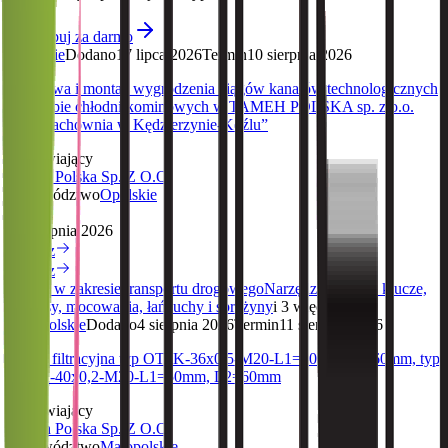
Wypróbuj za darmo
Opolskie
Dodano
17 lipca 2026
Termin
10 sierpnia 2026
„Dostawa i montaż wygrodzenia ciągów kanałów technologicznych
w obrębie chłodni kominowych w TAMEH POLSKA sp. z o.o.
ZW Blachownia w Kędzierzynie-Koźlu”
Zamawiający
Tameh Polska Sp. Z O.O.
Województwo
Opolskie
Termin
10 sierpnia 2026
Zobacz
Zobacz
Usługi w zakresie transportu drogowego
Narzędzia, zamki, klucze,
zawiasy, mocowania, łańcuchy i sprężyny
i 3 więcej...
Małopolskie
Dodano
4 sierpnia 2026
Termin
11 sierpnia 2026
Dysza filtracyjna typ OT1K-36x0,5-M20-L1=50mm, L2-60mm, typ
OT1K-40x0,2-M20-L1=50mm, L2=60mm
Zamawiający
Tameh Polska Sp. Z O.O.
Województwo
Małopolskie