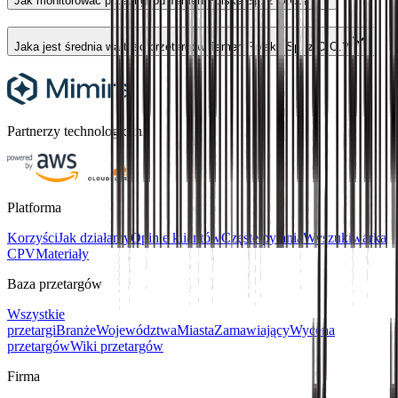
Jak monitorować przetargi od Tameh Polska Sp. z O.O.?
Jaka jest średnia wartość przetargów Tameh Polska Sp. z O.O.?
Partnerzy technologiczni:
Platforma
Korzyści
Jak działamy
Opinie klientów
Częste pytania
Wyszukiwarka
CPV
Materiały
Baza przetargów
Wszystkie
przetargi
Branże
Województwa
Miasta
Zamawiający
Wycena
przetargów
Wiki przetargów
Firma