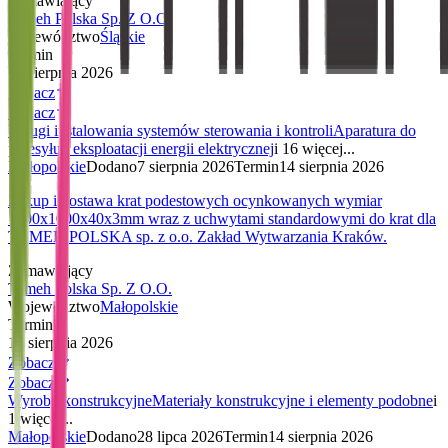
Zamawiający
Tameh Polska Sp. Z O.O.
Województwo
Śląskie
Termin
13 sierpnia 2026
Zobacz
Zobacz
Usługi instalowania systemów sterowania i kontroli
Aparatura do
przesyłu i eksploatacji energii elektrycznej
i 16 więcej...
Małopolskie
Dodano
7 sierpnia 2026
Termin
14 sierpnia 2026
Zakup i dostawa krat podestowych ocynkowanych wymiar
1500x1000x40x3mm wraz z uchwytami standardowymi do krat dla
TAMEH POLSKA sp. z o.o. Zakład Wytwarzania Kraków.
Zamawiający
Tameh Polska Sp. Z O.O.
Województwo
Małopolskie
Termin
14 sierpnia 2026
Zobacz
Zobacz
Wyroby konstrukcyjne
Materiały konstrukcyjne i elementy podobne
i
1 więcej...
Małopolskie
Dodano
28 lipca 2026
Termin
14 sierpnia 2026