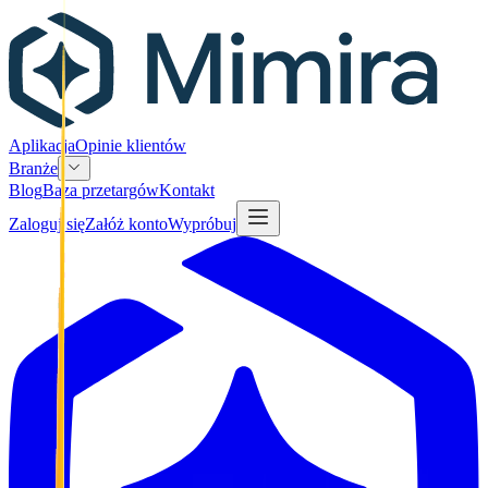
Aplikacja
Opinie klientów
Branże
Blog
Baza przetargów
Kontakt
Zaloguj się
Załóż konto
Wypróbuj