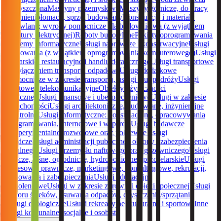
i oczyszczona
Maszyny przemysłowe
Maszyny górnicze, do pracy
w kamieniołomach, sprzęt budowlany
Konstrukcje i materiały
budowlane; wyroby pomocnicze dla budownictwa (z wyjątkiem
aparatury elektrycznej)
Roboty budowlane
Pakiety oprogramowania
i systemy informatyczne
Usługi naprawcze i konserwacyjne
Usługi
instalowania (z wyjątkiem oprogramowania komputerowego)
Usługi
hotelarskie, restauracyjne i handlu detalicznego
Usługi transportowe
(z wyłączeniem transportu odpadów)
Usługi dodatkowe
i pomocnicze w zakresie transportu, usługi biur podróży
Usługi
pocztowe i telekomunikacyjne
Obiekty użyteczności
publicznej
Usługi finansowe i ubezpieczeniowe
Usługi w zakresie
nieruchomości
Usługi architektoniczne, budowlane, inżynieryjne
i kontrolne
Usługi informatyczne: konsultacyjne, opracowywania
oprogramowania, internetowe i wsparcia
Usługi badawcze
i eksperymentalno-rozwojowe oraz pokrewne usługi
doradcze
Usługi administracji publicznej, obrony i zabezpieczenia
socjalnego
Usługi przemysłu naftowego oraz gazowniczego
Usługi
rolnicze, leśne, ogrodnicze, hydroponiczne i pszczelarskie
Usługi
biznesowe: prawnicze, marketingowe, konsultingowe, rekrutacji,
drukowania i zabezpieczania
Usługi edukacyjne
i szkoleniowe
Usługi w zakresie zdrowia i opieki społecznej
Usługi
odbioru ścieków, usuwania odpadów, czyszczenia/sprzątania
i usługi ekologiczne
Usługi rekreacyjne, kulturalne i sportowe
Inne
usługi komunalne, socjalne i osobiste