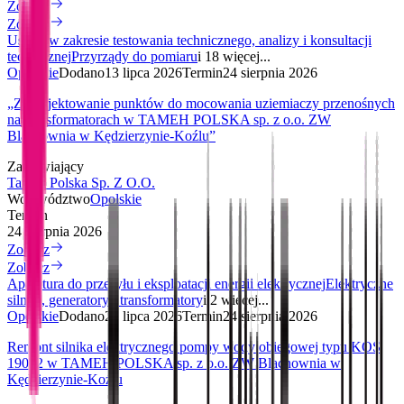
Zobacz
Zobacz
Usługi w zakresie testowania technicznego, analizy i konsultacji
technicznej
Przyrządy do pomiaru
i 18 więcej...
Opolskie
Dodano
13 lipca 2026
Termin
24 sierpnia 2026
„Zaprojektowanie punktów do mocowania uziemiaczy przenośnych
na transformatorach w TAMEH POLSKA sp. z o.o. ZW
Blachownia w Kędzierzynie-Koźlu”
Zamawiający
Tameh Polska Sp. Z O.O.
Województwo
Opolskie
Termin
24 sierpnia 2026
Zobacz
Zobacz
Aparatura do przesyłu i eksploatacji energii elektrycznej
Elektryczne
silniki, generatory i transformatory
i 2 więcej...
Opolskie
Dodano
28 lipca 2026
Termin
24 sierpnia 2026
Remont silnika elektrycznego pompy wody obiegowej typu KOS
19012 w TAMEH POLSKA sp. z o.o. ZW Blachownia w
Kędzierzynie-Koźlu