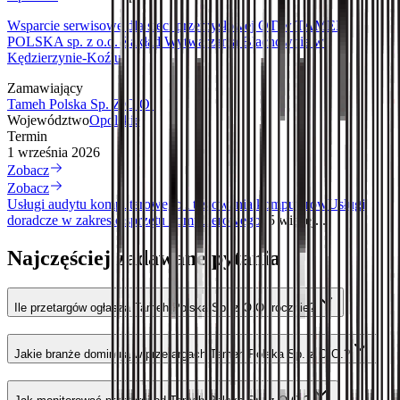
Wsparcie serwisowe dla sieci przemysłowej OT w TAMEH
POLSKA sp. z o.o. Zakład Wytwarzania Blachownia w
Kędzierzynie-Koźlu
Zamawiający
Tameh Polska Sp. Z O.O.
Województwo
Opolskie
Termin
1 września 2026
Zobacz
Zobacz
Usługi audytu komputerowego i testowania komputerów
Usługi
doradcze w zakresie sprzętu komputerowego
i 5 więcej...
Najczęściej zadawane pytania
Ile przetargów ogłasza Tameh Polska Sp. z O.O. rocznie?
Jakie branże dominują w przetargach Tameh Polska Sp. z O.O.?