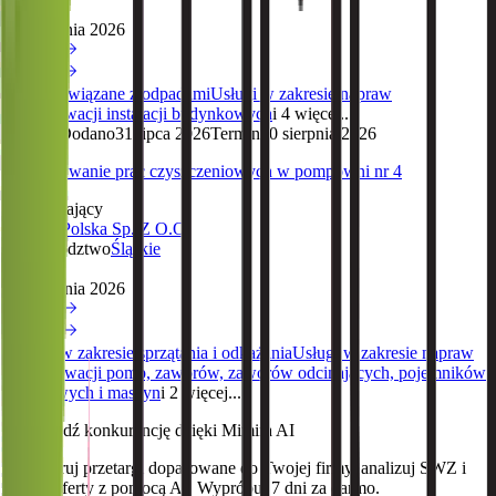
Termin
10 sierpnia 2026
Zobacz
Zobacz
Usługi związane z odpadami
Usługi w zakresie napraw
i konserwacji instalacji budynkowych
i 4 więcej...
Śląskie
Dodano
31 lipca 2026
Termin
10 sierpnia 2026
Wykonywanie prac czyszczeniowych w pompowni nr 4
Zamawiający
Tameh Polska Sp. Z O.O.
Województwo
Śląskie
Termin
10 sierpnia 2026
Zobacz
Zobacz
Usługi w zakresie sprzątania i odkażania
Usługi w zakresie napraw
i konserwacji pomp, zaworów, zaworów odcinających, pojemników
metalowych i maszyn
i 2 więcej...
Wyprzedź konkurencję dzięki Mimira AI
Monitoruj przetargi dopasowane do Twojej firmy, analizuj SWZ i
twórz oferty z pomocą AI. Wypróbuj 7 dni za darmo.