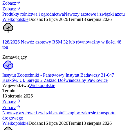
Zobacz
Zobacz
Produkty rolnictwa i ogrodnictwa
Nawozy azotowe i związki azotu
Wielkopolskie
Dodano
16 lipca 2026
Termin
13 sierpnia 2026
128/2026 Nawóz azotowy RSM 32 lub równoważny w ilości 48
ton
Zamawiający
Instytut Zootechniki - Państwowy Instytut Badawczy 31-047
Kraków, Ul. Sarego 2 Zakład Doświadczalny Pawłowice
Województwo
Wielkopolskie
Termin
13 sierpnia 2026
Zobacz
Zobacz
Nawozy azotowe i związki azotu
Usługi w zakresie transportu
drogowego
Wielkopolskie
Dodano
16 lipca 2026
Termin
13 sierpnia 2026