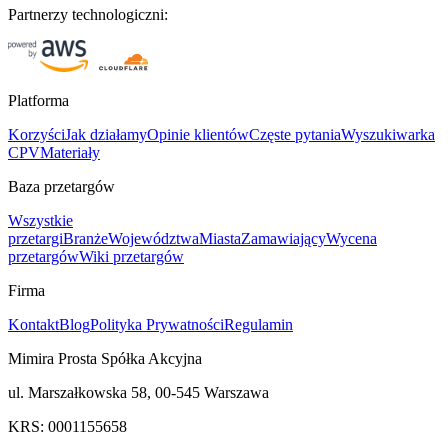
Partnerzy technologiczni:
Platforma
Korzyści
Jak działamy
Opinie klientów
Częste pytania
Wyszukiwarka
CPV
Materiały
Baza przetargów
Wszystkie
przetargi
Branże
Województwa
Miasta
Zamawiający
Wycena
przetargów
Wiki przetargów
Firma
Kontakt
Blog
Polityka Prywatności
Regulamin
Mimira Prosta Spółka Akcyjna
ul. Marszałkowska 58, 00-545 Warszawa
KRS: 0001155658