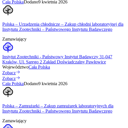
Cała Polska
Dodano
9 kwietnia 2026
Polska – Urządzenia chłodnicze – Zakup chłodni laboratoryjnej dla
Instytutu Zootechniki – Państwowego Instytutu Badawczego
Zamawiający
Instytut Zootechniki - Państwowy Instytut Badawczy 31-047
Kraków, Ul. Sarego 2 Zakład Doświadczalny Pawłowice
Województwo
Cała Polska
Zobacz
Zobacz
Cała Polska
Dodano
9 kwietnia 2026
Polska – Zamrażarki – Zakup zamrażarek laboratoryjnych dla
Instytutu Zootechniki – Państwowego Instytutu Badawczego
Zamawiający