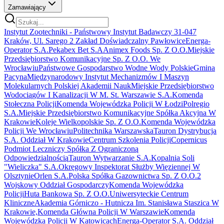
Zamawiający
Instytut Zootechniki - Państwowy Instytut Badawczy 31-047
Kraków, Ul. Sarego 2 Zakład Doświadczalny Pawłowice
Energa-
Operator S.A.
Pekabex Bet S.A
Animex Foods Sp. Z O.O.
Miejskie
Przedsiębiorstwo Komunikacyjne Sp. Z O.O. We
Wrocławiu
Państwowe Gospodarstwo Wodne Wody Polskie
Gmina
Pacyna
Międzynarodowy Instytut Mechanizmów I Maszyn
Molekularnych Polskiej Akademii Nauk
Miejskie Przedsiębiorstwo
Wodociągów I Kanalizacji W M. St. Warszawie S.A.
Komenda
Stołeczna Policji
Komenda Wojewódzka Policji W Łodzi
Polregio
S.A.
Miejskie Przedsiębiorstwo Komunikacyjne Spółka Akcyjna W
Krakowie
Koleje Wielkopolskie Sp. Z O.O.
Komenda Wojewódzka
Policji We Wrocławiu
Politechnika Warszawska
Tauron Dystrybucja
S.A. Oddział W Krakowie
Centrum Szkolenia Policji
Copernicus
Podmiot Leczniczy Spółka Z Ograniczoną
Odpowiedzialnością
Tauron Wytwarzanie S.A.
Kopalnia Soli
"Wieliczka" S.A.
Okręgowy Inspektorat Służby Więziennej W
Olsztynie
Orlen S.A.
Polska Spółka Gazownictwa Sp. Z O.O.
2
Wojskowy Oddział Gospodarczy
Komenda Wojewódzka
Policji
Huta Bankowa Sp. Z O.O.
Uniwersyteckie Centrum
Kliniczne
Akademia Górniczo - Hutnicza Im. Stanisława Staszica W
Krakowie,
Komenda Główna Policji W Warszawie
Komenda
Wojewódzka Policji W Katowicach
Energa-Operator S.A. Oddział