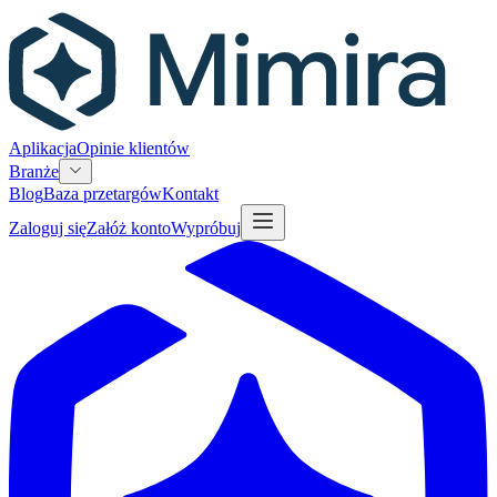
Aplikacja
Opinie klientów
Branże
Blog
Baza przetargów
Kontakt
Zaloguj się
Załóż konto
Wypróbuj