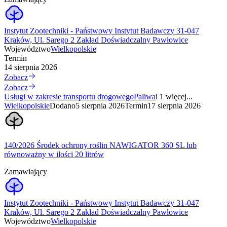
Instytut Zootechniki - Państwowy Instytut Badawczy 31-047
Kraków, Ul. Sarego 2 Zakład Doświadczalny Pawłowice
Województwo
Wielkopolskie
Termin
14 sierpnia 2026
Zobacz
Zobacz
Usługi w zakresie transportu drogowego
Paliwa
i 1 więcej...
Wielkopolskie
Dodano
5 sierpnia 2026
Termin
17 sierpnia 2026
140/2026 Środek ochrony roślin NAWIGATOR 360 SL lub
równoważny w ilości 20 litrów
Zamawiający
Instytut Zootechniki - Państwowy Instytut Badawczy 31-047
Kraków, Ul. Sarego 2 Zakład Doświadczalny Pawłowice
Województwo
Wielkopolskie