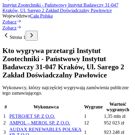
Instytut Zootechniki - Państwowy Instytut Badawczy 31-047
Kraków, Ul. Sarego 2 Zakład Doświadczalny Pawłowice
Województwo
Cała Polska
Zobacz
Zobacz
Strona 1
Kto wygrywa przetargi Instytut
Zootechniki - Państwowy Instytut
Badawczy 31-047 Kraków, Ul. Sarego 2
Zakład Doświadczalny Pawłowice
Wykonawcy, którzy najczęściej wygrywają zamówienia publiczne
tego zamawiającego.
Wartość
#
Wykonawca
Wygrane
wygranych
1
PETROJET SP. Z O.O.
1
1,35 mln zł
2
AMPOL – MEROL SP. Z O.O.
12
952 023 zł
AUDAX RENEWABLES POLSKA
3
1
923 248 zł
SP. Z O.O.