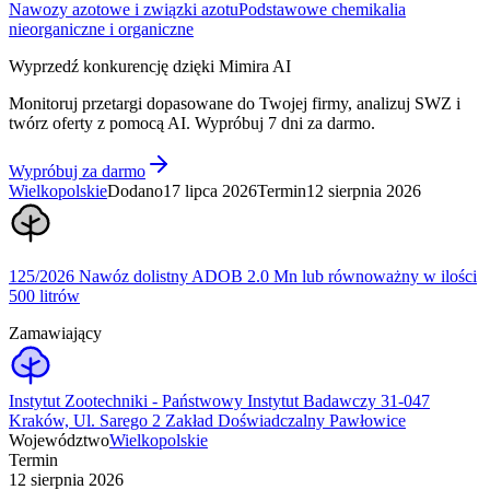
Nawozy azotowe i związki azotu
Podstawowe chemikalia
nieorganiczne i organiczne
Wyprzedź konkurencję dzięki Mimira AI
Monitoruj przetargi dopasowane do Twojej firmy, analizuj SWZ i
twórz oferty z pomocą AI. Wypróbuj 7 dni za darmo.
Wypróbuj za darmo
Wielkopolskie
Dodano
17 lipca 2026
Termin
12 sierpnia 2026
125/2026 Nawóz dolistny ADOB 2.0 Mn lub równoważny w ilości
500 litrów
Zamawiający
Instytut Zootechniki - Państwowy Instytut Badawczy 31-047
Kraków, Ul. Sarego 2 Zakład Doświadczalny Pawłowice
Województwo
Wielkopolskie
Termin
12 sierpnia 2026