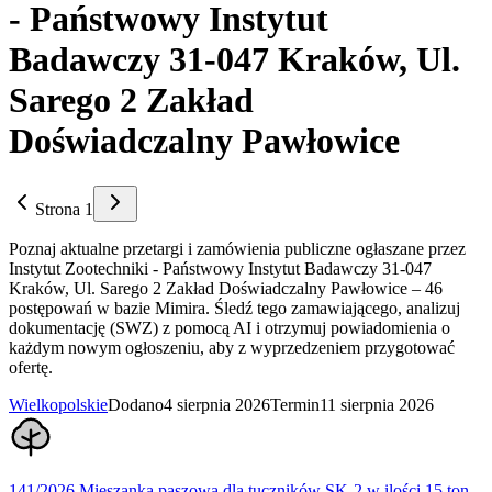
- Państwowy Instytut
Badawczy 31-047 Kraków, Ul.
Sarego 2 Zakład
Doświadczalny Pawłowice
Strona 1
Poznaj aktualne przetargi i zamówienia publiczne ogłaszane przez
Instytut Zootechniki - Państwowy Instytut Badawczy 31-047
Kraków, Ul. Sarego 2 Zakład Doświadczalny Pawłowice – 46
postępowań w bazie Mimira. Śledź tego zamawiającego, analizuj
dokumentację (SWZ) z pomocą AI i otrzymuj powiadomienia o
każdym nowym ogłoszeniu, aby z wyprzedzeniem przygotować
ofertę.
Wielkopolskie
Dodano
4 sierpnia 2026
Termin
11 sierpnia 2026
141/2026 Mieszanka paszowa dla tuczników SK-2 w ilości 15 ton