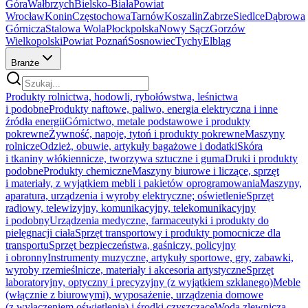
Góra
Wałbrzych
Bielsko-Biała
Powiat
Wrocław
Konin
Częstochowa
Tarnów
Koszalin
Zabrze
Siedlce
Dąbrowa
Górnicza
Stalowa Wola
Płock
polska
Nowy Sącz
Gorzów
Wielkopolski
Powiat Poznań
Sosnowiec
Tychy
Elbląg
Branże
Produkty rolnictwa, hodowli, rybołówstwa, leśnictwa
i podobne
Produkty naftowe, paliwo, energia elektryczna i inne
źródła energii
Górnictwo, metale podstawowe i produkty
pokrewne
Żywność, napoje, tytoń i produkty pokrewne
Maszyny
rolnicze
Odzież, obuwie, artykuły bagażowe i dodatki
Skóra
i tkaniny włókiennicze, tworzywa sztuczne i guma
Druki i produkty
podobne
Produkty chemiczne
Maszyny biurowe i liczące, sprzęt
i materiały, z wyjątkiem mebli i pakietów oprogramowania
Maszyny,
aparatura, urządzenia i wyroby elektryczne; oświetlenie
Sprzęt
radiowy, telewizyjny, komunikacyjny, telekomunikacyjny
i podobny
Urządzenia medyczne, farmaceutyki i produkty do
pielęgnacji ciała
Sprzęt transportowy i produkty pomocnicze dla
transportu
Sprzęt bezpieczeństwa, gaśniczy, policyjny
i obronny
Instrumenty muzyczne, artykuły sportowe, gry, zabawki,
wyroby rzemieślnicze, materiały i akcesoria artystyczne
Sprzęt
laboratoryjny, optyczny i precyzyjny (z wyjątkiem szklanego)
Meble
(włącznie z biurowymi), wyposażenie, urządzenia domowe
(z wyłączeniem oświetlenia) i środki czyszczące
Woda zlewnicza