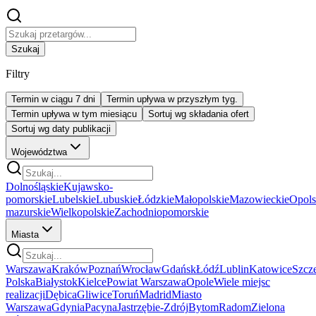
Szukaj
Filtry
Termin w ciągu 7 dni
Termin upływa w przyszłym tyg.
Termin upływa w tym miesiącu
Sortuj wg składania ofert
Sortuj wg daty publikacji
Województwa
Dolnośląskie
Kujawsko-
pomorskie
Lubelskie
Lubuskie
Łódzkie
Małopolskie
Mazowieckie
Opols
mazurskie
Wielkopolskie
Zachodniopomorskie
Miasta
Warszawa
Kraków
Poznań
Wrocław
Gdańsk
Łódź
Lublin
Katowice
Szcz
Polska
Białystok
Kielce
Powiat Warszawa
Opole
Wiele miejsc
realizacji
Dębica
Gliwice
Toruń
Madrid
Miasto
Warszawa
Gdynia
Pacyna
Jastrzębie-Zdrój
Bytom
Radom
Zielona