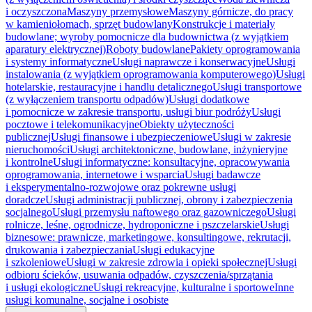
i oczyszczona
Maszyny przemysłowe
Maszyny górnicze, do pracy
w kamieniołomach, sprzęt budowlany
Konstrukcje i materiały
budowlane; wyroby pomocnicze dla budownictwa (z wyjątkiem
aparatury elektrycznej)
Roboty budowlane
Pakiety oprogramowania
i systemy informatyczne
Usługi naprawcze i konserwacyjne
Usługi
instalowania (z wyjątkiem oprogramowania komputerowego)
Usługi
hotelarskie, restauracyjne i handlu detalicznego
Usługi transportowe
(z wyłączeniem transportu odpadów)
Usługi dodatkowe
i pomocnicze w zakresie transportu, usługi biur podróży
Usługi
pocztowe i telekomunikacyjne
Obiekty użyteczności
publicznej
Usługi finansowe i ubezpieczeniowe
Usługi w zakresie
nieruchomości
Usługi architektoniczne, budowlane, inżynieryjne
i kontrolne
Usługi informatyczne: konsultacyjne, opracowywania
oprogramowania, internetowe i wsparcia
Usługi badawcze
i eksperymentalno-rozwojowe oraz pokrewne usługi
doradcze
Usługi administracji publicznej, obrony i zabezpieczenia
socjalnego
Usługi przemysłu naftowego oraz gazowniczego
Usługi
rolnicze, leśne, ogrodnicze, hydroponiczne i pszczelarskie
Usługi
biznesowe: prawnicze, marketingowe, konsultingowe, rekrutacji,
drukowania i zabezpieczania
Usługi edukacyjne
i szkoleniowe
Usługi w zakresie zdrowia i opieki społecznej
Usługi
odbioru ścieków, usuwania odpadów, czyszczenia/sprzątania
i usługi ekologiczne
Usługi rekreacyjne, kulturalne i sportowe
Inne
usługi komunalne, socjalne i osobiste