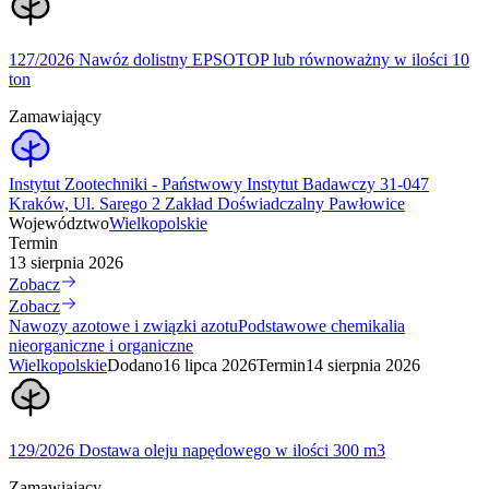
127/2026 Nawóz dolistny EPSOTOP lub równoważny w ilości 10
ton
Zamawiający
Instytut Zootechniki - Państwowy Instytut Badawczy 31-047
Kraków, Ul. Sarego 2 Zakład Doświadczalny Pawłowice
Województwo
Wielkopolskie
Termin
13 sierpnia 2026
Zobacz
Zobacz
Nawozy azotowe i związki azotu
Podstawowe chemikalia
nieorganiczne i organiczne
Wielkopolskie
Dodano
16 lipca 2026
Termin
14 sierpnia 2026
129/2026 Dostawa oleju napędowego w ilości 300 m3
Zamawiający