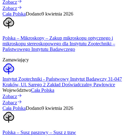
Zobacz
Zobacz
Cała Polska
Dodano
9 kwietnia 2026
Polska – Mikroskopy – Zakup mikroskopu optycznego i
mikroskopu stereoskopowego dla Instytutu Zootechniki –
Państwowego Instytutu Badawczego
Zamawiający
Instytut Zootechniki - Państwowy Instytut Badawczy 31-047
Kraków, Ul. Sarego 2 Zakład Doświadczalny Pawłowice
Województwo
Cała Polska
Zobacz
Zobacz
Cała Polska
Dodano
9 kwietnia 2026
Polska – Susz paszowy – Susz z traw