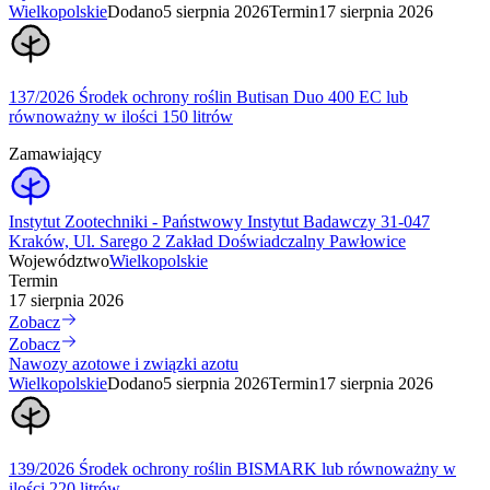
Wielkopolskie
Dodano
5 sierpnia 2026
Termin
17 sierpnia 2026
137/2026 Środek ochrony roślin Butisan Duo 400 EC lub
równoważny w ilości 150 litrów
Zamawiający
Instytut Zootechniki - Państwowy Instytut Badawczy 31-047
Kraków, Ul. Sarego 2 Zakład Doświadczalny Pawłowice
Województwo
Wielkopolskie
Termin
17 sierpnia 2026
Zobacz
Zobacz
Nawozy azotowe i związki azotu
Wielkopolskie
Dodano
5 sierpnia 2026
Termin
17 sierpnia 2026
139/2026 Środek ochrony roślin BISMARK lub równoważny w
ilości 220 litrów