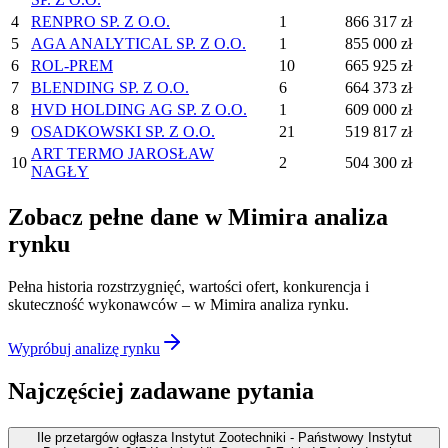
4
RENPRO SP. Z O.O.
1
866 317 zł
5
AGA ANALYTICAL SP. Z O.O.
1
855 000 zł
6
ROL-PREM
10
665 925 zł
7
BLENDING SP. Z O.O.
6
664 373 zł
8
HVD HOLDING AG SP. Z O.O.
1
609 000 zł
9
OSADKOWSKI SP. Z O.O.
21
519 817 zł
ART TERMO JAROSŁAW
10
2
504 300 zł
NAGŁY
Zobacz pełne dane w Mimira analiza
rynku
Pełna historia rozstrzygnięć, wartości ofert, konkurencja i
skuteczność wykonawców – w Mimira analiza rynku.
Wypróbuj analizę rynku
Najczęściej zadawane pytania
Ile przetargów ogłasza Instytut Zootechniki - Państwowy Instytut