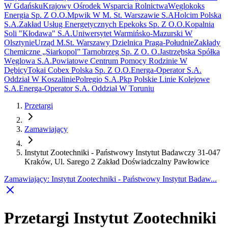
W Gdańsku
Krajowy Ośrodek Wsparcia Rolnictwa
Węglokoks
Energia Sp. Z O.O.
Mpwik W M. St. Warszawie S.A
Holcim Polska
S.A.
Zakład Usług Energetycznych Epekoks Sp. Z O.O.
Kopalnia
Soli "Kłodawa" S.A.
Uniwersytet Warmińsko-Mazurski W
Olsztynie
Urząd M.St. Warszawy Dzielnica Praga-Południe
Zakłady
Chemiczne „Siarkopol” Tarnobrzeg Sp. Z O. O.
Jastrzębska Spółka
Węglowa S.A.
Powiatowe Centrum Pomocy Rodzinie W
Dębicy
Tokai Cobex Polska Sp. Z O.O.
Energa-Operator S.A.
Oddział W Koszalinie
Polregio S.A.
Pkp Polskie Linie Kolejowe
S.A.
Energa-Operator S.A. Oddział W Toruniu
Przetargi
Zamawiający
Instytut Zootechniki - Państwowy Instytut Badawczy 31-047
Kraków, Ul. Sarego 2 Zakład Doświadczalny Pawłowice
Zamawiający
:
Instytut Zootechniki - Państwowy Instytut Badaw...
Przetargi Instytut Zootechniki