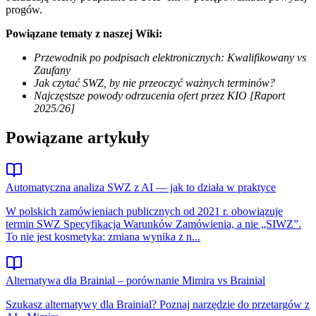
progów.
Powiązane tematy z naszej Wiki:
Przewodnik po podpisach elektronicznych: Kwalifikowany vs
Zaufany
Jak czytać SWZ, by nie przeoczyć ważnych terminów?
Najczęstsze powody odrzucenia ofert przez KIO [Raport
2025/26]
Powiązane artykuły
Automatyczna analiza SWZ z AI — jak to działa w praktyce
W polskich zamówieniach publicznych od 2021 r. obowiązuje
termin SWZ Specyfikacja Warunków Zamówienia, a nie „SIWZ”.
To nie jest kosmetyka: zmiana wynika z n...
Alternatywa dla Brainial – porównanie Mimira vs Brainial
Szukasz alternatywy dla Brainial? Poznaj narzędzie do przetargów z