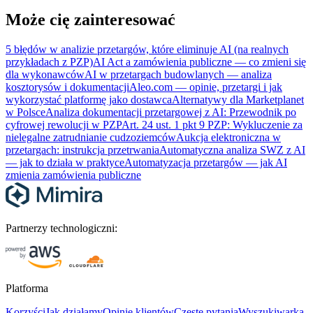
Może cię zainteresować
5 błędów w analizie przetargów, które eliminuje AI (na realnych
przykładach z PZP)
AI Act a zamówienia publiczne — co zmieni się
dla wykonawców
AI w przetargach budowlanych — analiza
kosztorysów i dokumentacji
Aleo.com — opinie, przetargi i jak
wykorzystać platformę jako dostawca
Alternatywy dla Marketplanet
w Polsce
Analiza dokumentacji przetargowej z AI: Przewodnik po
cyfrowej rewolucji w PZP
Art. 24 ust. 1 pkt 9 PZP: Wykluczenie za
nielegalne zatrudnianie cudzoziemców
Aukcja elektroniczna w
przetargach: instrukcja przetrwania
Automatyczna analiza SWZ z AI
— jak to działa w praktyce
Automatyzacja przetargów — jak AI
zmienia zamówienia publiczne
Partnerzy technologiczni:
Platforma
Korzyści
Jak działamy
Opinie klientów
Częste pytania
Wyszukiwarka