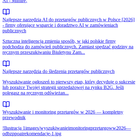
AI - Mimirę.
Najlepsze narzędzia AI do przetargów publicznych w Polsce [2026]
- firmy oferujące wsparcie i doradztwo AI w zamówieniach
publicznych
Sztuczna inteligencja zmienia sposób, w jaki polskie firmy
podchodzą do zamówień publicznych. Zamiast spędzać godziny na
ręcznym przeszukiwaniu Biuletynu Zam...
Najlepsze narzędzia do śledzenia przetargów publicznych
Wyszukiwanie ogłoszeń to pierwszy etap, który decyduje o sukcesie
lub porażce Twojej strategii sprzedażowej na rynku B2G. Jeśli
polegasz na ręcznym odświeżan...
Wyszukiwanie i monitoring przetargów w 2026 — kompletny
przewodnik
!Ilustracja 1images/wyszukiwanieimonitoringprzetargoww2026—
odbzppoairekomendacje-1.jpg