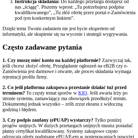
Instrukcja składania:
Do każdego przetargu dostajesz od
nas „ściągę”. Piszemy wprost: „Tu potrzebujesz podpisu
kwalifikowanego”, „Tu złóż ofertę przez portal e-Zamówienia
pod tym konkretnym linkiem”.
Dzięki temu Twoim zadaniem nie jest bycie ekspertem od
informatyki, ale skupienie się na wycenie i strategii wygrywania.
Często zadawane pytania
1. Czy muszę mieć konto na każdej platformie?
Zazwyczaj tak,
jeśli chcesz złożyć ofertę. Przeglądanie ogłoszeń na eB2B czy e-
Zamówienia jest darmowe i otwarte, ale proces składania wymaga
rejestracji profilu firmy.
2. Co jeśli platforma zakupowa przestanie działać tuż przed
terminem?
To częsty temat sporów w
KIO
. Jeśli awaria leży po
stronie systemu, zamawiający ma obowiązek przedłużyć termin.
Dokumentuj jednak wszystko – zrób zrzut ekranu z widoczną
godziną i błędem.
3. Czy podpis zaufany (ePUAP) wystarczy?
Tylko poniżej
progów unijnych. W dużych przetargach unijnych musisz posiadać
płatny certyfikat kwalifikowany. Systemy zakupowe często
odrzucają oferty podpisane ePUAP-em w postępowaniach powyżej