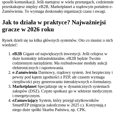
sposób komunikacji. Jeśli startujesz w wielu przetargach, codziennie
przeskakujesz między eB2B, Marketplanet a rządowym portalem e-
Zamówienia. To wymaga doskonałej organizacji czasu i uwagi.
Jak to działa w praktyce? Najważniejsi
gracze w 2026 roku
Rynek dzieli się na kilka głównych systemów. Oto co musisz o nich
wiedzieć:
eB2B
Gigant od największych inwestycji. Jeśli celujesz w
duże kontrakty infrastrukturalne, eB2B będzie Twoim
codziennym narzędziem. Ma rozbudowane moduły aukcji
elektronicznych i raportowania.
e-Zamówienia
Darmowy, rządowy system. Jest bezpieczny i
pewny pod kątem zgodności z PZP, ale czasem wymaga
cierpliwości przy generowaniu interaktywnych e-formularzy.
Marketplanet
Specjalizuje się w dynamicznych systemach
zakupów (DSZ). Często spotkasz go w sektorze medycznym
i energetycznym.
eZamawiający
System, który przejął użytkowników
SmartPZP (migracja zakończona w 2025 r.). Korzystają z
niego duże spółki Skarbu Państwa, np. CPK.