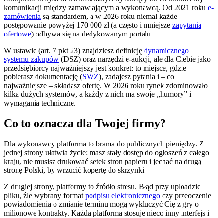
komunikacji między zamawiającym a wykonawcą. Od 2021 roku
e-
zamówienia
są standardem, a w 2026 roku niemal każde
postępowanie powyżej 170 000 zł (a często i mniejsze
zapytania
ofertowe
) odbywa się na dedykowanym portalu.
W ustawie (art. 7 pkt 23) znajdziesz definicję
dynamicznego
systemu zakupów
(DSZ) oraz narzędzi e-aukcji, ale dla Ciebie jako
przedsiębiorcy najważniejszy jest konkret: to miejsce, gdzie
pobierasz dokumentację (
SWZ
), zadajesz pytania i – co
najważniejsze – składasz ofertę. W 2026 roku rynek zdominowało
kilka dużych systemów, a każdy z nich ma swoje „humory” i
wymagania techniczne.
Co to oznacza dla Twojej firmy?
Dla wykonawcy platforma to brama do publicznych pieniędzy. Z
jednej strony ułatwia życie: masz stały dostęp do ogłoszeń z całego
kraju, nie musisz drukować setek stron papieru i jechać na drugą
stronę Polski, by wrzucić kopertę do skrzynki.
Z drugiej strony, platformy to źródło stresu. Błąd przy uploadzie
pliku, źle wybrany format
podpisu elektronicznego
czy przeoczenie
powiadomienia o zmianie terminu mogą wykluczyć Cię z gry o
milionowe kontrakty. Każda platforma stosuje nieco inny interfejs i