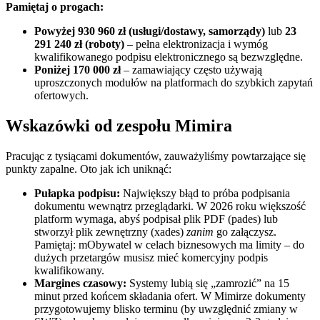
Pamiętaj o progach:
Powyżej 930 960 zł (usługi/dostawy, samorządy)
lub
23
291 240 zł (roboty)
– pełna elektronizacja i wymóg
kwalifikowanego podpisu elektronicznego są bezwzględne.
Poniżej 170 000 zł
– zamawiający często używają
uproszczonych modułów na platformach do szybkich zapytań
ofertowych.
Wskazówki od zespołu Mimira
Pracując z tysiącami dokumentów, zauważyliśmy powtarzające się
punkty zapalne. Oto jak ich uniknąć:
Pułapka podpisu:
Największy błąd to próba podpisania
dokumentu wewnątrz przeglądarki. W 2026 roku większość
platform wymaga, abyś podpisał plik PDF (pades) lub
stworzył plik zewnętrzny (xades)
zanim
go załączysz.
Pamiętaj: mObywatel w celach biznesowych ma limity – do
dużych przetargów musisz mieć komercyjny podpis
kwalifikowany.
Margines czasowy:
Systemy lubią się „zamrozić” na 15
minut przed końcem składania ofert. W Mimirze dokumenty
przygotowujemy blisko terminu (by uwzględnić zmiany w