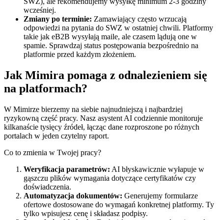
SWZ), ale rekomendujemy wysyłkę minimum 2-3 godziny
wcześniej.
Zmiany po terminie:
Zamawiający często wrzucają
odpowiedzi na pytania do SWZ w ostatniej chwili. Platformy
takie jak eB2B wysyłają maile, ale czasem lądują one w
spamie. Sprawdzaj status postępowania bezpośrednio na
platformie przed każdym złożeniem.
Jak Mimira pomaga z odnalezieniem się
na platformach?
W Mimirze bierzemy na siebie najnudniejszą i najbardziej
ryzykowną część pracy. Nasz asystent AI codziennie monitoruje
kilkanaście tysięcy źródeł, łącząc dane rozproszone po różnych
portalach w jeden czytelny raport.
Co to zmienia w Twojej pracy?
Weryfikacja parametrów:
AI błyskawicznie wyłapuje w
gąszczu plików wymagania dotyczące certyfikatów czy
doświadczenia.
Automatyzacja dokumentów:
Generujemy formularze
ofertowe dostosowane do wymagań konkretnej platformy. Ty
tylko wpisujesz cenę i składasz podpisy.