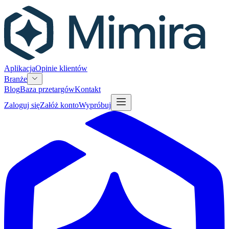
Aplikacja
Opinie klientów
Branże
Blog
Baza przetargów
Kontakt
Zaloguj się
Załóż konto
Wypróbuj