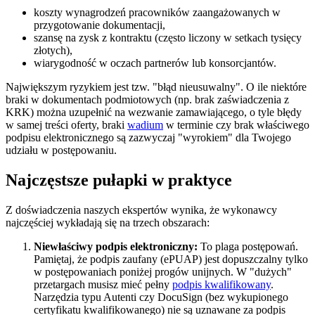
koszty wynagrodzeń pracowników zaangażowanych w
przygotowanie dokumentacji,
szansę na zysk z kontraktu (często liczony w setkach tysięcy
złotych),
wiarygodność w oczach partnerów lub konsorcjantów.
Największym ryzykiem jest tzw. "błąd nieusuwalny". O ile niektóre
braki w dokumentach podmiotowych (np. brak zaświadczenia z
KRK) można uzupełnić na wezwanie zamawiającego, o tyle błędy
w samej treści oferty, braki
wadium
w terminie czy brak właściwego
podpisu elektronicznego są zazwyczaj "wyrokiem" dla Twojego
udziału w postępowaniu.
Najczęstsze pułapki w praktyce
Z doświadczenia naszych ekspertów wynika, że wykonawcy
najczęściej wykładają się na trzech obszarach:
Niewłaściwy podpis elektroniczny:
To plaga postępowań.
Pamiętaj, że podpis zaufany (ePUAP) jest dopuszczalny tylko
w postępowaniach poniżej progów unijnych. W "dużych"
przetargach musisz mieć pełny
podpis kwalifikowany
.
Narzędzia typu Autenti czy DocuSign (bez wykupionego
certyfikatu kwalifikowanego) nie są uznawane za podpis