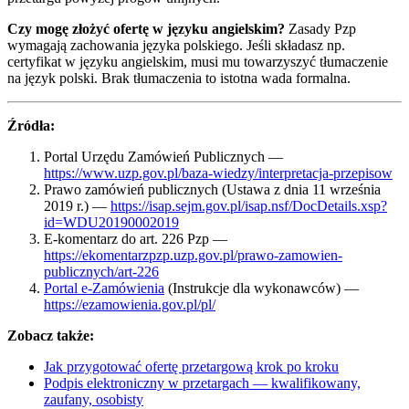
Czy mogę złożyć ofertę w języku angielskim?
Zasady Pzp
wymagają zachowania języka polskiego. Jeśli składasz np.
certyfikat w języku angielskim, musi mu towarzyszyć tłumaczenie
na język polski. Brak tłumaczenia to istotna wada formalna.
Źródła:
Portal Urzędu Zamówień Publicznych —
https://www.uzp.gov.pl/baza-wiedzy/interpretacja-przepisow
Prawo zamówień publicznych (Ustawa z dnia 11 września
2019 r.) —
https://isap.sejm.gov.pl/isap.nsf/DocDetails.xsp?
id=WDU20190002019
E-komentarz do art. 226 Pzp —
https://ekomentarzpzp.uzp.gov.pl/prawo-zamowien-
publicznych/art-226
Portal e-Zamówienia
(Instrukcje dla wykonawców) —
https://ezamowienia.gov.pl/pl/
Zobacz także:
Jak przygotować ofertę przetargową krok po kroku
Podpis elektroniczny w przetargach — kwalifikowany,
zaufany, osobisty