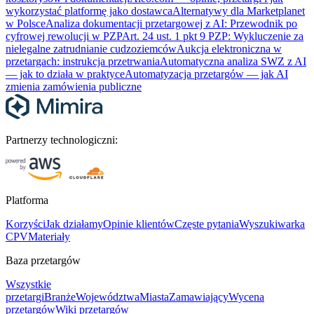
wykorzystać platformę jako dostawca
Alternatywy dla Marketplanet
w Polsce
Analiza dokumentacji przetargowej z AI: Przewodnik po
cyfrowej rewolucji w PZP
Art. 24 ust. 1 pkt 9 PZP: Wykluczenie za
nielegalne zatrudnianie cudzoziemców
Aukcja elektroniczna w
przetargach: instrukcja przetrwania
Automatyczna analiza SWZ z AI
— jak to działa w praktyce
Automatyzacja przetargów — jak AI
zmienia zamówienia publiczne
Partnerzy technologiczni:
Platforma
Korzyści
Jak działamy
Opinie klientów
Częste pytania
Wyszukiwarka
CPV
Materiały
Baza przetargów
Wszystkie
przetargi
Branże
Województwa
Miasta
Zamawiający
Wycena
przetargów
Wiki przetargów