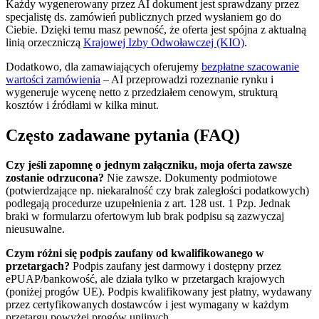
Każdy wygenerowany przez AI dokument jest sprawdzany przez
specjalistę ds. zamówień publicznych przed wysłaniem go do
Ciebie. Dzięki temu masz pewność, że oferta jest spójna z aktualną
linią orzeczniczą
Krajowej Izby Odwoławczej (KIO)
.
Dodatkowo, dla zamawiających oferujemy
bezpłatne szacowanie
wartości zamówienia
– AI przeprowadzi rozeznanie rynku i
wygeneruje wycenę netto z przedziałem cenowym, strukturą
kosztów i źródłami w kilka minut.
Często zadawane pytania (FAQ)
Czy jeśli zapomnę o jednym załączniku, moja oferta zawsze
zostanie odrzucona?
Nie zawsze. Dokumenty podmiotowe
(potwierdzające np. niekaralność czy brak zaległości podatkowych)
podlegają procedurze uzupełnienia z art. 128 ust. 1 Pzp. Jednak
braki w formularzu ofertowym lub brak podpisu są zazwyczaj
nieusuwalne.
Czym różni się podpis zaufany od kwalifikowanego w
przetargach?
Podpis zaufany jest darmowy i dostępny przez
ePUAP/bankowość, ale działa tylko w przetargach krajowych
(poniżej progów UE). Podpis kwalifikowany jest płatny, wydawany
przez certyfikowanych dostawców i jest wymagany w każdym
przetargu powyżej progów unijnych.