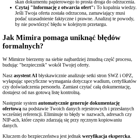
skan dokumentu papierowego to prosta droga do odrzucenia.
Czytaj "Informację z otwarcia ofert":
To kopalnia wiedzy.
Jeśli Twoja oferta została odrzucona, zamawiający musi
podać uzasadnienie faktyczne i prawne. Analizuj te powody,
by nie powtórzyć błędu w kolejnym przetargu.
Jak Mimira pomaga uniknąć błędów
formalnych?
W Mimirze bierzemy na siebie najbardziej żmudną część procesu,
budując "bezpiecznik" wokół Twojej oferty.
Nasz
asystent AI
błyskawicznie analizuje setki stron SWZ i OPZ,
wyłapując specyficzne wymagania dotyczące wadium, certyfikatów
czy doświadczenia personelu. Zamiast czytać całą dokumentację,
dostajesz od nas gotową listę kontrolną.
Następnie system
automatycznie generuje dokumentację
ofertową
na podstawie Twoich danych rejestrowych i przesłanych
wcześniej referencji. Eliminuje to błędy w nazwach, adresach czy
NIP-ach, które często zdarzają się przy ręcznym kopiowaniu
danych.
Kluczem do bezpieczeństwa jest jednak
weryfikacja ekspercka
.