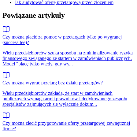
Jak audytować ofertę przetargową przed złożeniem
Powiązane artykuły
Czy można płacić za pomoc w przetargach tylko po wygranej
(success fee)?
Wielu przedsiębiorców szuka sposobu na zminimalizowanie ryzyka
finansowego związanego ze startem w zamówieniach publicznych.
Model "płacę tylko wtedy, gdy wy...
Czy można wygrać przetarg bez działu przetargów?
Wielu przedsiębiorców zakłada, że start w zamówieniach
publicznych wymaga armii prawników i dedykowanego zespołu
specjalistów zajmujących się wyłącznie dokum...
Czy można zlecić przygotowanie oferty przetargowej zewnętrznej
firmie?