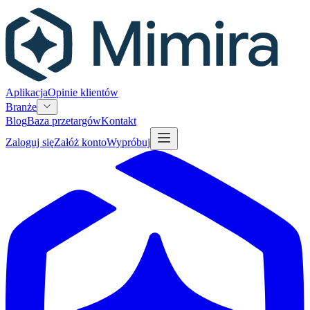
Aplikacja
Opinie klientów
Branże
Blog
Baza przetargów
Kontakt
Zaloguj się
Załóż konto
Wypróbuj