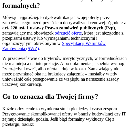
formalnych?
Mówiąc najprościej: to dyskwalifikacja Twojej oferty przez
zamawiającego przed przejściem do rywalizacji cenowej. Zgodnie z
art. 226 ust. 1 ustawy Prawo zamówień publicznych (Pzp)
,
zamawiający ma obowiązek
odrzucić ofertę
, która jest niezgodna z
przepisami ustawy lub wymaganiami technicznymi i
organizacyjnymi określonymi w
Specyfikacji Warunków
Zamówienia (SWZ)
.
W przeciwieństwie do kryteriów merytorycznych, w formalnościach
nie ma miejsca na interpretację. Albo dokumentacja spełnia wymogi
"zero-jedynkowe", albo oferta ląduje w koszu. Zamawiający nie
może przymknąć oka na brakujący załącznik – musiałby wtedy
unieważnić całe postępowanie ze względu na naruszenie zasady
uczciwej konkurencji.
Co to oznacza dla Twojej firmy?
Każde odrzucenie to wymierna strata pieniędzy i czasu zespołu.
Przygotowanie skomplikowanej oferty w branży budowlanej czy IT
zajmuje dziesiątki godzin. Jeśli błąd formalny wykluczy Cię z
przetargu, tracisz: