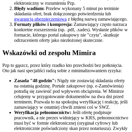
elektroniczny w rozumieniu Pzp.
Błędy wadium:
Przelew wykonany 5 minut po terminie
składania ofert, brak dołączonego potwierdzenia lub
gwarancja ubezpieczeniowa
z błędną nazwą zamawiającego.
Formaty plików i kompresja:
Zamawiający często narzuca
konkretne rozszerzenia (np. .pdf, .xades). Wysłanie plików w
formacie, którego portal zakupowy nie "czyta", skutkuje
odrzuceniem oferty jako niezłożonej skutecznie.
Wskazówki od zespołu Mimira
Pzp to gąszcz, przez który rzadko kto przechodzi bez potknięcia.
Oto jak nasi specjaliści radzą sobie z minimalizowaniem ryzyka:
Zasada "48 godzin":
Nigdy nie zostawiaj składania oferty
na ostatnią godzinę. Portale zakupowe (np. e-Zamówienia)
potrafią się zawiesić pod wpływem obciążenia. W Mimirze
celujemy w przygotowanie dokumentów na dwa dni przed
terminem. Pozwala to na spokojną weryfikację i reakcję, jeśli
zamawiający w ostatniej chwili zmieni coś w SWZ.
Weryfikacja pełnomocnictw:
Jeśli ofertę podpisuje
pracownik, a nie prezes widniejący w KRS, pełnomocnictwo
musi być w formie elektronicznej (oryginał cyfrowy lub
elektronicznie poświadczony skan przez notariusza). Zwykły