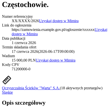
Częstochowie.
Numer referencyjny
XX/XXXX/2026
Uzyskaj dostęp w Mimira
Link do ogłoszenia
https://zamowienia.example.gov.pl/ogloszenie/xxxxxx
Uzyskaj
dostęp w Mimira
Data publikacji
1 czerwca 2026
Termin składania ofert
17 czerwca 2026
(
2026-06-17T09:00:00
)
Wadium
15 000,00 PLN
Uzyskaj dostęp w Mimira
Kody CPV
71200000-0
Oczyszczalnia Ścieków "Warta" S.A.
(
18 aktywnych przetargów
)
Śląskie
Opis szczegółowy