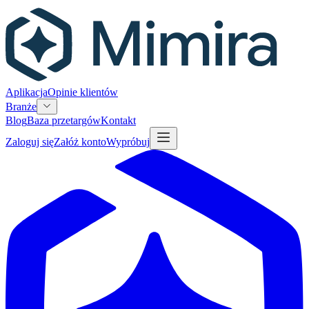
Aplikacja
Opinie klientów
Branże
Blog
Baza przetargów
Kontakt
Zaloguj się
Załóż konto
Wypróbuj