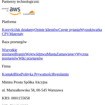
Partnerzy technologiczni:
Platforma
Korzyści
Jak działamy
Opinie klientów
Częste pytania
Wyszukiwarka
CPV
Materiały
Baza przetargów
Wszystkie
przetargi
Branże
Województwa
Miasta
Zamawiający
Wycena
przetargów
Wiki przetargów
Firma
Kontakt
Blog
Polityka Prywatności
Regulamin
Mimira Prosta Spółka Akcyjna
ul. Marszałkowska 58, 00-545 Warszawa
KRS: 0001155658