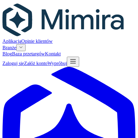
Aplikacja
Opinie klientów
Branże
Blog
Baza przetargów
Kontakt
Zaloguj się
Załóż konto
Wypróbuj