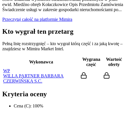
ewid. Miedźno obręb Kołaczkowice Opis Przedmiotu Zamówienia
Świadczenie usługi w zakresie gospodarki nieruchomościami po...
Przeczytaj całość na platformie Mimira
Kto wygrał ten przetarg
Pełną listę rozstrzygnięć – kto wygrał którą część i za jaką kwotę –
znajdziesz w Mimira Market Intel.
Wygrana
Wartość
Wykonawca
część
oferty
WP
WILLA PARTNER BARBARA
CZERWIŃSKA S.C.
Kryteria oceny
Cena (C)
:
100
%