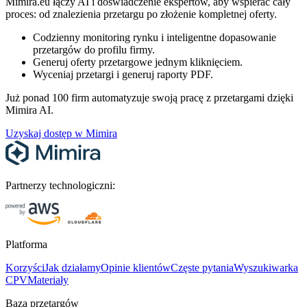
Mimira.eu łączy AI i doświadczenie ekspertów, aby wspierać cały
proces: od znalezienia przetargu po złożenie kompletnej oferty.
Codzienny monitoring rynku i inteligentne dopasowanie
przetargów do profilu firmy.
Generuj oferty przetargowe jednym kliknięciem.
Wyceniaj przetargi i generuj raporty PDF.
Już ponad 100 firm automatyzuje swoją pracę z przetargami dzięki
Mimira AI.
Uzyskaj dostęp w Mimira
Partnerzy technologiczni:
Platforma
Korzyści
Jak działamy
Opinie klientów
Częste pytania
Wyszukiwarka
CPV
Materiały
Baza przetargów