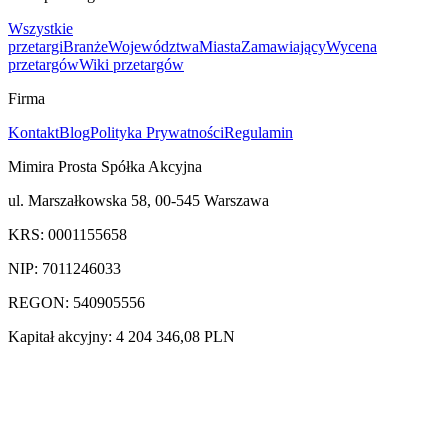
Wszystkie
przetargi
Branże
Województwa
Miasta
Zamawiający
Wycena
przetargów
Wiki przetargów
Firma
Kontakt
Blog
Polityka Prywatności
Regulamin
Mimira Prosta Spółka Akcyjna
ul. Marszałkowska 58, 00-545 Warszawa
KRS: 0001155658
NIP: 7011246033
REGON: 540905556
Kapitał akcyjny: 4 204 346,08 PLN