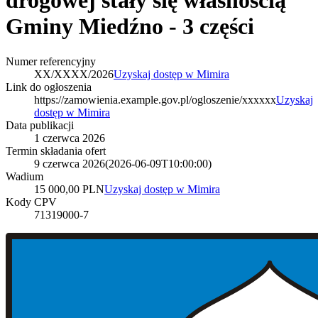
drogowej stały się własnością
Gminy Miedźno - 3 części
Numer referencyjny
XX/XXXX/2026
Uzyskaj dostęp w Mimira
Link do ogłoszenia
https://zamowienia.example.gov.pl/ogloszenie/xxxxxx
Uzyskaj
dostęp w Mimira
Data publikacji
1 czerwca 2026
Termin składania ofert
9 czerwca 2026
(
2026-06-09T10:00:00
)
Wadium
15 000,00 PLN
Uzyskaj dostęp w Mimira
Kody CPV
71319000-7