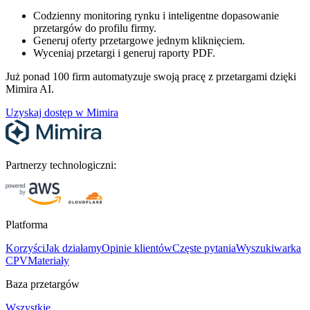
Codzienny monitoring rynku i inteligentne dopasowanie
przetargów do profilu firmy.
Generuj oferty przetargowe jednym kliknięciem.
Wyceniaj przetargi i generuj raporty PDF.
Już ponad 100 firm automatyzuje swoją pracę z przetargami dzięki
Mimira AI.
Uzyskaj dostęp w Mimira
Partnerzy technologiczni:
Platforma
Korzyści
Jak działamy
Opinie klientów
Częste pytania
Wyszukiwarka
CPV
Materiały
Baza przetargów
Wszystkie