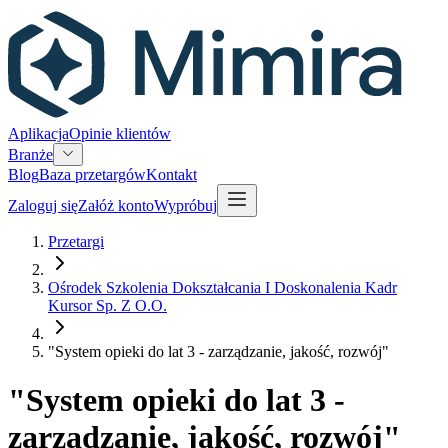
Aplikacja
Opinie klientów
Branże
Blog
Baza przetargów
Kontakt
Zaloguj się
Załóż konto
Wypróbuj
Przetargi
Ośrodek Szkolenia Dokształcania I Doskonalenia Kadr
Kursor Sp. Z O.O.
"System opieki do lat 3 - zarządzanie, jakość, rozwój"
"System opieki do lat 3 -
zarządzanie, jakość, rozwój"