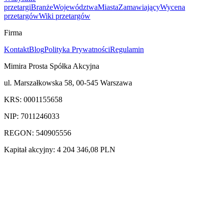
przetargi
Branże
Województwa
Miasta
Zamawiający
Wycena
przetargów
Wiki przetargów
Firma
Kontakt
Blog
Polityka Prywatności
Regulamin
Mimira Prosta Spółka Akcyjna
ul. Marszałkowska 58, 00-545 Warszawa
KRS: 0001155658
NIP: 7011246033
REGON: 540905556
Kapitał akcyjny: 4 204 346,08 PLN