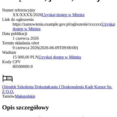
Numer referencyjny
XX/XXXX/2026
Uzyskaj dostęp w Mimira
Link do ogłoszenia
https://zamowienia.example.gov.pl/ogloszenie/xxxxxx
Uzyskaj
dostęp w Mimira
Data publikacji
1 czerwca 2026
Termin składania ofert
9 czerwca 2026
(
2026-06-09T09:00:00
)
Wadium
15 000,00 PLN
Uzyskaj dostęp w Mimira
Kody CPV
80500000-9
Ośrodek Szkolenia Dokształcania I Doskonalenia Kadr Kursor Sp.
Z O.O.
Tarnów
Małopolskie
Opis szczegółowy