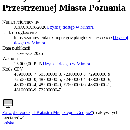
Przestrzennej Miasta Poznania
Numer referencyjny
XX/XXXX/2026
Uzyskaj dostęp w Mimira
Link do ogłoszenia
https://zamowienia.example.gov.pl/ogloszenie/xxxxxx
Uzyskaj
dostęp w Mimira
Data publikacji
1 czerwca 2026
Wadium
15 000,00 PLN
Uzyskaj dostęp w Mimira
Kody CPV
48900000-7, 50300000-8, 72300000-8, 72900000-9,
72500000-0, 48700000-5, 72400000-4, 48800000-6,
48600000-4, 48200000-0, 72600000-6, 48300000-1,
48100000-9, 72200000-7
Zarząd Geodezji I Katastru Miejskiego "Geopoz"
(
5 aktywnych
przetargów
)
polska