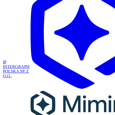
IP
INTERGRAPH
POLSKA SP. Z
O.O.,