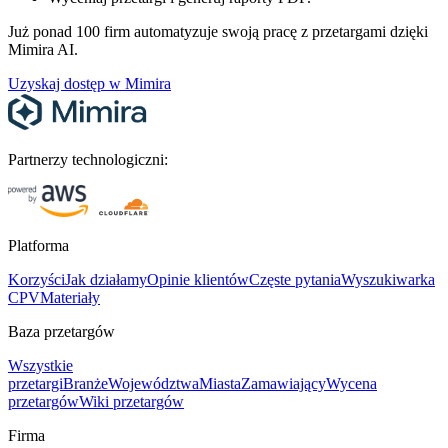
Już ponad 100 firm automatyzuje swoją pracę z przetargami dzięki
Mimira AI.
Uzyskaj dostęp w Mimira
Partnerzy technologiczni:
Platforma
Korzyści
Jak działamy
Opinie klientów
Częste pytania
Wyszukiwarka
CPV
Materiały
Baza przetargów
Wszystkie
przetargi
Branże
Województwa
Miasta
Zamawiający
Wycena
przetargów
Wiki przetargów
Firma