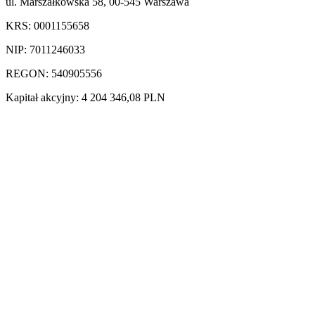
ul. Marszałkowska 58, 00-545 Warszawa
KRS: 0001155658
NIP: 7011246033
REGON: 540905556
Kapitał akcyjny: 4 204 346,08 PLN