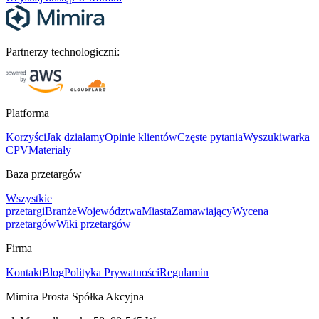
Partnerzy technologiczni:
Platforma
Korzyści
Jak działamy
Opinie klientów
Częste pytania
Wyszukiwarka
CPV
Materiały
Baza przetargów
Wszystkie
przetargi
Branże
Województwa
Miasta
Zamawiający
Wycena
przetargów
Wiki przetargów
Firma
Kontakt
Blog
Polityka Prywatności
Regulamin
Mimira Prosta Spółka Akcyjna