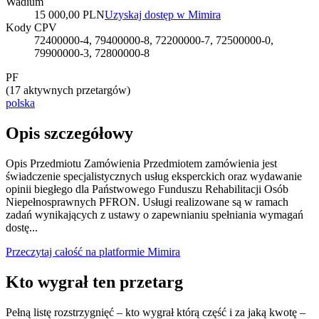
Wadium
15 000,00 PLN
Uzyskaj dostęp w Mimira
Kody CPV
72400000-4, 79400000-8, 72200000-7, 72500000-0,
79900000-3, 72800000-8
PF
(
17 aktywnych przetargów
)
polska
Opis szczegółowy
Opis Przedmiotu Zamówienia Przedmiotem zamówienia jest
świadczenie specjalistycznych usług eksperckich oraz wydawanie
opinii biegłego dla Państwowego Funduszu Rehabilitacji Osób
Niepełnosprawnych PFRON. Usługi realizowane są w ramach
zadań wynikających z ustawy o zapewnianiu spełniania wymagań
dostę...
Przeczytaj całość na platformie Mimira
Kto wygrał ten przetarg
Pełną listę rozstrzygnięć – kto wygrał którą część i za jaką kwotę –