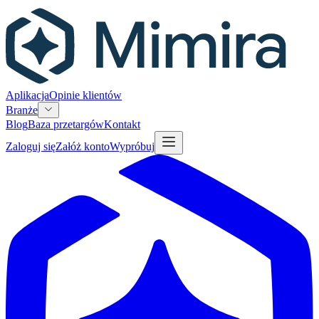
Aplikacja
Opinie klientów
Branże
Blog
Baza przetargów
Kontakt
Zaloguj się
Załóż konto
Wypróbuj