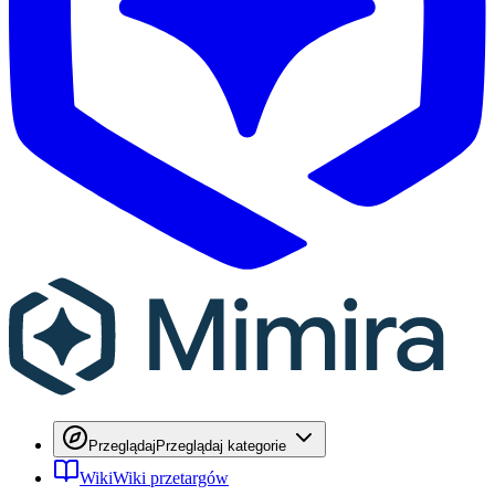
Przeglądaj
Przeglądaj kategorie
Wiki
Wiki przetargów