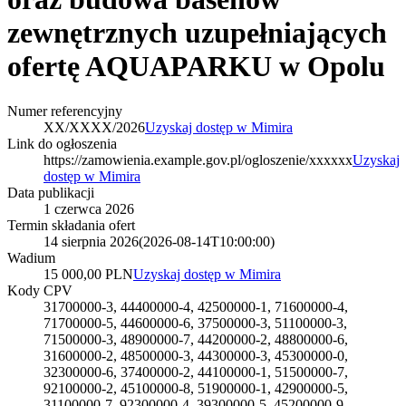
zewnętrznych uzupełniających
ofertę AQUAPARKU w Opolu
Numer referencyjny
XX/XXXX/2026
Uzyskaj dostęp w Mimira
Link do ogłoszenia
https://zamowienia.example.gov.pl/ogloszenie/xxxxxx
Uzyskaj
dostęp w Mimira
Data publikacji
1 czerwca 2026
Termin składania ofert
14 sierpnia 2026
(
2026-08-14T10:00:00
)
Wadium
15 000,00 PLN
Uzyskaj dostęp w Mimira
Kody CPV
31700000-3, 44400000-4, 42500000-1, 71600000-4,
71700000-5, 44600000-6, 37500000-3, 51100000-3,
71500000-3, 48900000-7, 44200000-2, 48800000-6,
31600000-2, 48500000-3, 44300000-3, 45300000-0,
32300000-6, 37400000-2, 44100000-1, 51500000-7,
92100000-2, 45100000-8, 51900000-1, 42900000-5,
31100000-7, 92300000-4, 39300000-5, 45200000-9,