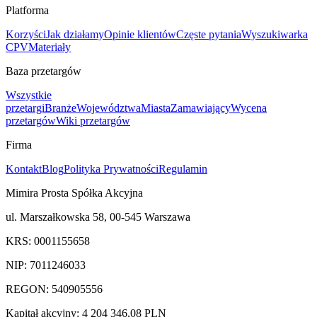
Platforma
Korzyści
Jak działamy
Opinie klientów
Częste pytania
Wyszukiwarka
CPV
Materiały
Baza przetargów
Wszystkie
przetargi
Branże
Województwa
Miasta
Zamawiający
Wycena
przetargów
Wiki przetargów
Firma
Kontakt
Blog
Polityka Prywatności
Regulamin
Mimira Prosta Spółka Akcyjna
ul. Marszałkowska 58, 00-545 Warszawa
KRS: 0001155658
NIP: 7011246033
REGON: 540905556
Kapitał akcyjny: 4 204 346,08 PLN