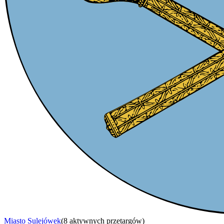
Miasto Sulejówek
(
8 aktywnych przetargów
)