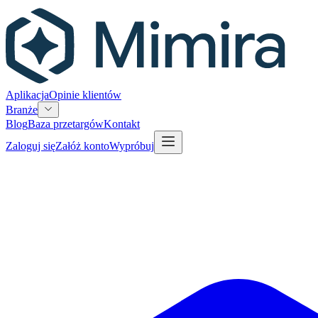
Aplikacja
Opinie klientów
Branże
Blog
Baza przetargów
Kontakt
Zaloguj się
Załóż konto
Wypróbuj