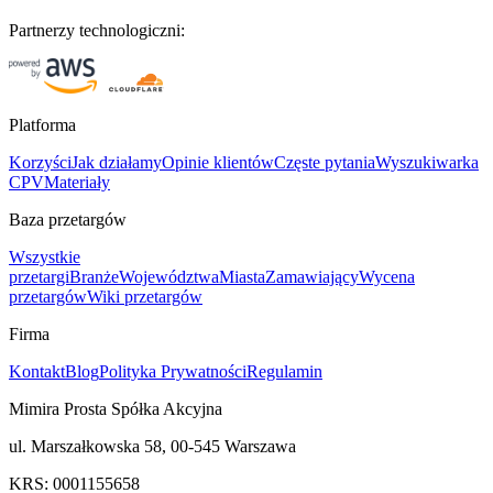
Partnerzy technologiczni:
Platforma
Korzyści
Jak działamy
Opinie klientów
Częste pytania
Wyszukiwarka
CPV
Materiały
Baza przetargów
Wszystkie
przetargi
Branże
Województwa
Miasta
Zamawiający
Wycena
przetargów
Wiki przetargów
Firma
Kontakt
Blog
Polityka Prywatności
Regulamin
Mimira Prosta Spółka Akcyjna
ul. Marszałkowska 58, 00-545 Warszawa
KRS: 0001155658