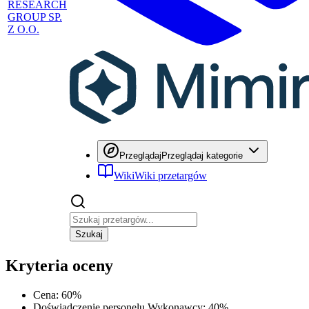
RESEARCH
GROUP SP.
Z O.O.
Przeglądaj
Przeglądaj kategorie
Wiki
Wiki przetargów
Szukaj
Kryteria oceny
Cena
:
60
%
Doświadczenie personelu Wykonawcy
:
40
%