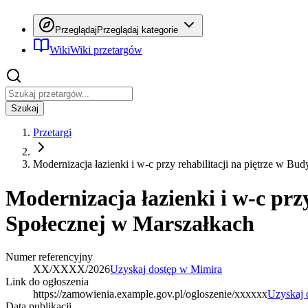
Przeglądaj
Przeglądaj kategorie
Wiki
Wiki przetargów
Szukaj
Przetargi
Modernizacja łazienki i w-c przy rehabilitacji na piętrze w
Modernizacja łazienki i w-c p
Społecznej w Marszałkach
Numer referencyjny
XX/XXXX/2026
Uzyskaj dostęp w Mimira
Link do ogłoszenia
https://zamowienia.example.gov.pl/ogloszenie/xxxxxx
Uzyskaj 
Data publikacji