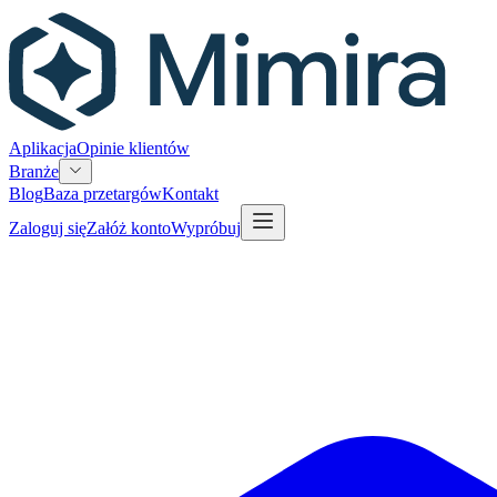
Aplikacja
Opinie klientów
Branże
Blog
Baza przetargów
Kontakt
Zaloguj się
Załóż konto
Wypróbuj