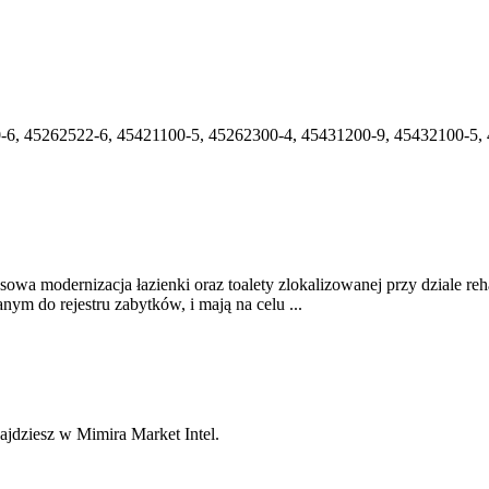
-6, 45262522-6, 45421100-5, 45262300-4, 45431200-9, 45432100-5,
wa modernizacja łazienki oraz toalety zlokalizowanej przy dziale re
m do rejestru zabytków, i mają na celu ...
najdziesz w Mimira Market Intel.