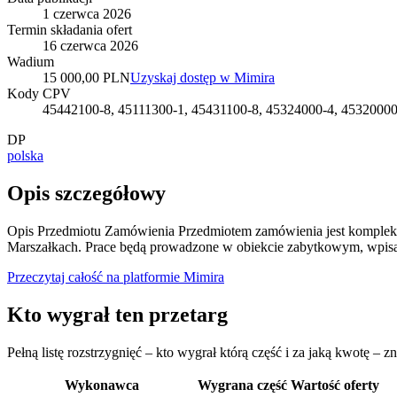
1 czerwca 2026
Termin składania ofert
16 czerwca 2026
Wadium
15 000,00 PLN
Uzyskaj dostęp w Mimira
Kody CPV
45442100-8, 45111300-1, 45431100-8, 45324000-4, 45320000
DP
polska
Opis szczegółowy
Opis Przedmiotu Zamówienia Przedmiotem zamówienia jest komplekso
Marszałkach. Prace będą prowadzone w obiekcie zabytkowym, wpisany
Przeczytaj całość na platformie Mimira
Kto wygrał ten przetarg
Pełną listę rozstrzygnięć – kto wygrał którą część i za jaką kwotę – z
Wykonawca
Wygrana część
Wartość oferty