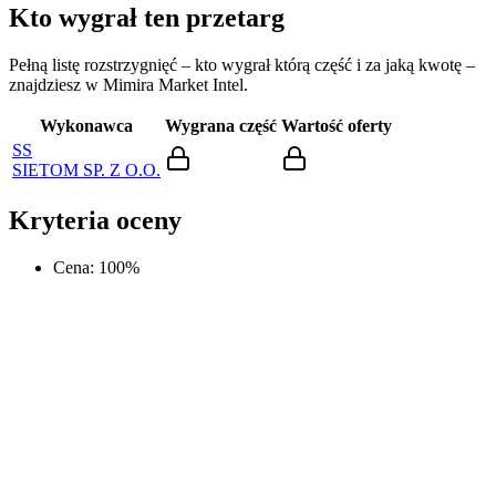
Kto wygrał ten przetarg
Pełną listę rozstrzygnięć – kto wygrał którą część i za jaką kwotę –
znajdziesz w Mimira Market Intel.
Wykonawca
Wygrana część
Wartość oferty
SS
SIETOM SP. Z O.O.
Kryteria oceny
Cena
:
100
%