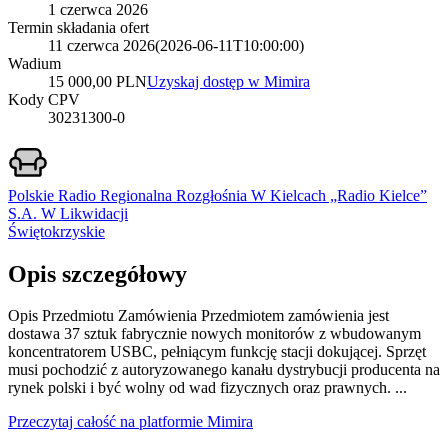
1 czerwca 2026
Termin składania ofert
11 czerwca 2026
(
2026-06-11T10:00:00
)
Wadium
15 000,00 PLN
Uzyskaj dostęp w Mimira
Kody CPV
30231300-0
Polskie Radio Regionalna Rozgłośnia W Kielcach „Radio Kielce”
S.A. W Likwidacji
Świętokrzyskie
Opis szczegółowy
Opis Przedmiotu Zamówienia Przedmiotem zamówienia jest
dostawa 37 sztuk fabrycznie nowych monitorów z wbudowanym
koncentratorem USBC, pełniącym funkcję stacji dokującej. Sprzęt
musi pochodzić z autoryzowanego kanału dystrybucji producenta na
rynek polski i być wolny od wad fizycznych oraz prawnych. ...
Przeczytaj całość na platformie Mimira