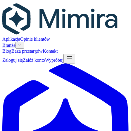
Aplikacja
Opinie klientów
Branże
Blog
Baza przetargów
Kontakt
Zaloguj się
Załóż konto
Wypróbuj