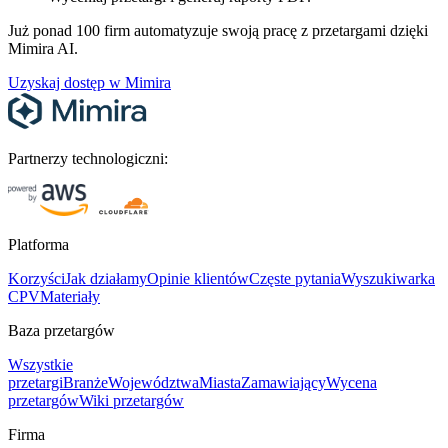
Już ponad 100 firm automatyzuje swoją pracę z przetargami dzięki
Mimira AI.
Uzyskaj dostęp w Mimira
Partnerzy technologiczni:
Platforma
Korzyści
Jak działamy
Opinie klientów
Częste pytania
Wyszukiwarka
CPV
Materiały
Baza przetargów
Wszystkie
przetargi
Branże
Województwa
Miasta
Zamawiający
Wycena
przetargów
Wiki przetargów
Firma