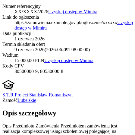
Numer referencyjny
XX/XXXX/2026
Uzyskaj dostęp w Mimira
Link do ogłoszenia
https://zamowienia.example.gov.pl/ogloszenie/xxxxxx
Uzyskaj
dostęp w Mimira
Data publikacji
1 czerwca 2026
Termin składania ofert
9 czerwca 2026
(
2026-06-09T08:00:00
)
Wadium
15 000,00 PLN
Uzyskaj dostęp w Mimira
Kody CPV
80500000-9, 80530000-8
S.T.R Project Stanisław Romaniszyn
Zamość
Lubelskie
Opis szczegółowy
Opis Przedmiotu Zamówienia Przedmiotem zamówienia jest
realizacja kompleksowej usługi szkoleniowej polegającej na