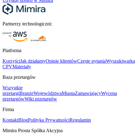
Uzyskaj dostęp w Mimira
Partnerzy technologiczni:
Platforma
Korzyści
Jak działamy
Opinie klientów
Częste pytania
Wyszukiwarka
CPV
Materiały
Baza przetargów
Wszystkie
przetargi
Branże
Województwa
Miasta
Zamawiający
Wycena
przetargów
Wiki przetargów
Firma
Kontakt
Blog
Polityka Prywatności
Regulamin
Mimira Prosta Spółka Akcyjna