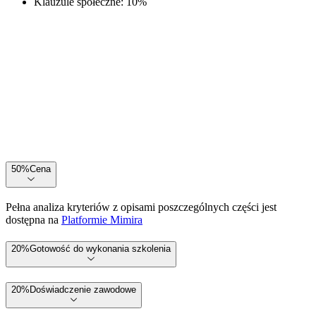
Klauzule społeczne
:
10
%
50
%
Cena
Pełna analiza kryteriów z opisami poszczególnych części jest
dostępna na
Platformie Mimira
20
%
Gotowość do wykonania szkolenia
20
%
Doświadczenie zawodowe