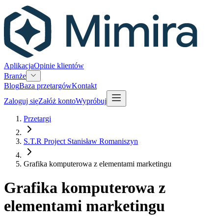
Aplikacja
Opinie klientów
Branże
Blog
Baza przetargów
Kontakt
Zaloguj się
Załóż konto
Wypróbuj
Przetargi
S.T.R Project Stanisław Romaniszyn
Grafika komputerowa z elementami marketingu
Grafika komputerowa z
elementami marketingu