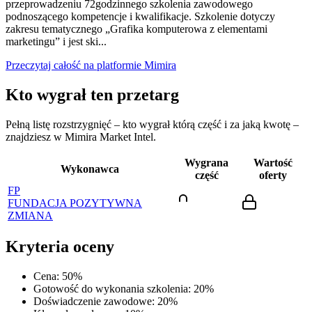
przeprowadzeniu 72godzinnego szkolenia zawodowego
podnoszącego kompetencje i kwalifikacje. Szkolenie dotyczy
zakresu tematycznego „Grafika komputerowa z elementami
marketingu” i jest ski...
Przeczytaj całość na platformie Mimira
Kto wygrał ten przetarg
Pełną listę rozstrzygnięć – kto wygrał którą część i za jaką kwotę –
znajdziesz w Mimira Market Intel.
Wygrana
Wartość
Wykonawca
część
oferty
FP
FUNDACJA POZYTYWNA
ZMIANA
Kryteria oceny
Cena
:
50
%
Gotowość do wykonania szkolenia
:
20
%
Doświadczenie zawodowe
:
20
%