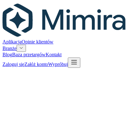
Aplikacja
Opinie klientów
Branże
Blog
Baza przetargów
Kontakt
Zaloguj się
Załóż konto
Wypróbuj