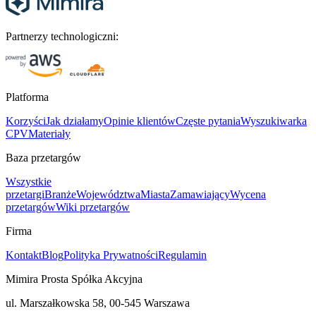
Partnerzy technologiczni:
Platforma
Korzyści
Jak działamy
Opinie klientów
Częste pytania
Wyszukiwarka
CPV
Materiały
Baza przetargów
Wszystkie
przetargi
Branże
Województwa
Miasta
Zamawiający
Wycena
przetargów
Wiki przetargów
Firma
Kontakt
Blog
Polityka Prywatności
Regulamin
Mimira Prosta Spółka Akcyjna
ul. Marszałkowska 58, 00-545 Warszawa