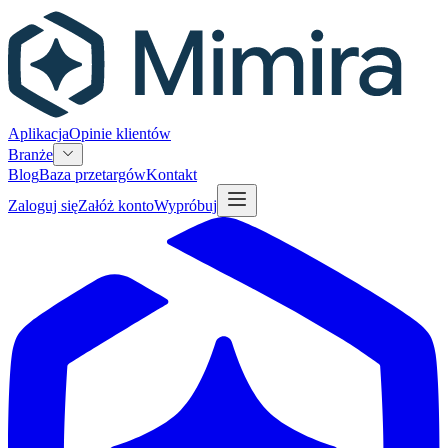
Aplikacja
Opinie klientów
Branże
Blog
Baza przetargów
Kontakt
Zaloguj się
Załóż konto
Wypróbuj