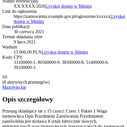
Numer referencyjny
XX/XXXX/2026
Uzyskaj dostęp w Mimira
Link do ogłoszenia
https://zamowienia.example.gov.pl/ogloszenie/xxxxxx
Uzyskaj
dostęp w Mimira
Data publikacji
30 czerwca 2021
Termin składania ofert
9 lipca 2021
Wadium
15 000,00 PLN
Uzyskaj dostęp w Mimira
Kody CPV
33100000-1, 80500000-9, 38300000-8, 51400000-6,
39100000-3
SS
(
8 aktywnych przetargów
)
Mazowieckie
Opis szczegółowy
Przetarg skladajacy sie z 15 czesci: Czesc 1 Pakiet 1 Waga
niemowlęca Opis Przedmiotu Zamówienia Przedmiotem
zamówienia jest dostawa 8 sztuk fabrycznie nowych,
elektronicznych wag niemowlęcych przeznaczonych do zastosowań