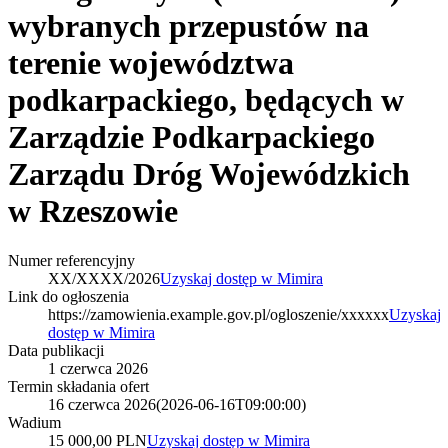
wybranych przepustów na
terenie województwa
podkarpackiego, będących w
Zarządzie Podkarpackiego
Zarządu Dróg Wojewódzkich
w Rzeszowie
Numer referencyjny
XX/XXXX/2026
Uzyskaj dostęp w Mimira
Link do ogłoszenia
https://zamowienia.example.gov.pl/ogloszenie/xxxxxx
Uzyskaj
dostęp w Mimira
Data publikacji
1 czerwca 2026
Termin składania ofert
16 czerwca 2026
(
2026-06-16T09:00:00
)
Wadium
15 000,00 PLN
Uzyskaj dostęp w Mimira