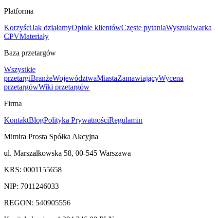
Platforma
Korzyści
Jak działamy
Opinie klientów
Częste pytania
Wyszukiwarka
CPV
Materiały
Baza przetargów
Wszystkie
przetargi
Branże
Województwa
Miasta
Zamawiający
Wycena
przetargów
Wiki przetargów
Firma
Kontakt
Blog
Polityka Prywatności
Regulamin
Mimira Prosta Spółka Akcyjna
ul. Marszałkowska 58, 00-545 Warszawa
KRS: 0001155658
NIP: 7011246033
REGON: 540905556