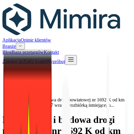
Aplikacja
Opinie klientów
Branże
Blog
Baza przetargów
Kontakt
Zaloguj się
Załóż konto
Wypróbuj
Przetargi
Powiat Suski
Rozbudowa i budowa drogi powiatowej nr 1692 K od km
4+135 do km 4+267 wraz z: rozbiórką istniejącego...
Rozbudowa i budowa drogi
powiatowej nr 1692 K od km