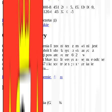
Kody CPV
45221111-3, 45111000-8, 45112000-5, 45233000-9,
45200000-9, 45233120-6, 45232300-5
Powiat Suski
(
2 aktywne przetargi
)
Sucha Beskidzka
Małopolskie
Opis szczegółowy
Opis Przedmiotu Zamówienia Przedmiotem zamówienia jest
kompleksowa realizacja robót budowlanych związanych z
rozbudową i budową drogi powiatowej nr 1692 K w
miejscowościach Zawoja i Skawica. Inwestycja obejmuje odcinek
od km 4+135 do km 4+267 i koncentruje się na wymianie
infrastruktury mostowej ora...
Przeczytaj całość na platformie Mimira
Kryteria oceny
Cena (C)
:
60
%
Gwarancja i rękojmia (G)
:
40
%