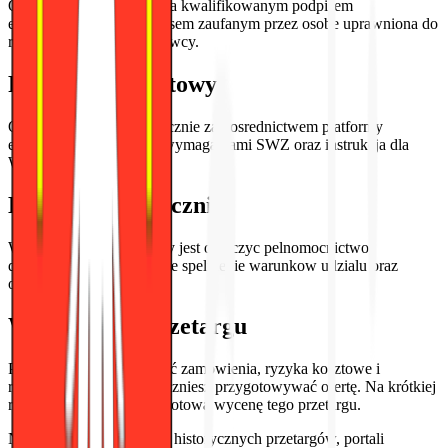
Oferta musi byc podpisana kwalifikowanym podpisem
elektronicznym lub podpisem zaufanym przez osobe uprawniona do
reprezentowania Wykonawcy.
Formularz ofertowy
Oferta skladana jest wylacznie za posrednictwem platformy
eZamowienia zgodnie z wymaganiami SWZ oraz instrukcja dla
Wykonawcow.
Dodatkowe załączniki
Wykonawca zobowiazany jest dolaczyc pelnomocnictwo,
dokumenty potwierdzajace spelnienie warunkow udzialu oraz
oswiadczenie JEDZ.
Wycena tego przetargu
Poznaj szacowaną wartość zamówienia, ryzyka kosztowe i
rekomendacje - zanim zaczniesz przygotowywać ofertę. Na krótkiej
rozmowie pokażemy Ci gotową wycenę tego przetargu.
Na podstawie podobnych historycznych przetargów, portali