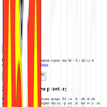
60
%
Cena (C)
Pełna analiza kryteriów z opisami poszczególnych części jest
dostępna na
Platformie Mimira
40
%
Gwarancja i rękojmia (G)
Złóż ofertę na ten przetarg
Mimira to firma technologiczna łącząca AI z wiedzą ekspertów
zamówień publicznych. Wspieramy cały proces przetargowy - od