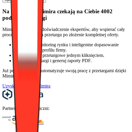
Na platformie Mimira czekają na Ciebie 4002
podobne przetargi
Mimira.eu łączy AI i doświadczenie ekspertów, aby wspierać cały
proces: od znalezienia przetargu po złożenie kompletnej oferty.
Codzienny monitoring rynku i inteligentne dopasowanie
przetargów do profilu firmy.
Generuj oferty przetargowe jednym kliknięciem.
Wyceniaj przetargi i generuj raporty PDF.
Już ponad 100 firm automatyzuje swoją pracę z przetargami dzięki
Mimira AI.
Uzyskaj dostęp w Mimira
Partnerzy technologiczni: