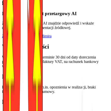
Inteligentny asystent przetargowy AI
Zadaj pytanie o przetarg - AI znajdzie odpowiedź i wskaże
dokładny fragment dokumentacji źródłowej.
Złóż zwycięską ofertę z Mimira
Warunki płatności
Wynagrodzenie platne w terminie 30 dni od daty doreczenia
prawidlowo wystawionej faktury VAT, na rachunek bankowy
wskazany na fakturze.
Kary umowne
Kary umowne obejmuja m.in. opoznienia w realizacji, braki
formalne i odstapienie od umowy.
Forma podpisu