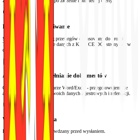
znalezienia postępowania po złożenie kompletnej oferty.
Inteligentne wyszukiwanie
Spersonalizowany katalog przetargów dopasowany do profilu
Twojej firmy na podstawie danych z KRS, CEIDG, strony www i
dokumentów.
Automatyczne wypełnianie dokumentów
Oferty, załączniki, formularze Word/Excel - przygotowujemy je
automatycznie na bazie Twoich danych rejestrowych i referencji.
Weryfikacja eksperta
Każdy dokument jest sprawdzany przed wysłaniem.