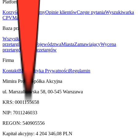
Platforma
Korzyści
Jak działamy
Opinie klientów
Częste pytania
Wyszukiwarka
CPV
Materiały
Baza przetargów
Wszystkie
przetargi
Branże
Województwa
Miasta
Zamawiający
Wycena
przetargów
Wiki przetargów
Firma
Kontakt
Blog
Polityka Prywatności
Regulamin
Mimira Prosta Spółka Akcyjna
ul. Marszałkowska 58, 00-545 Warszawa
KRS: 0001155658
NIP: 7011246033
REGON: 540905556
Kapitał akcyjny: 4 204 346,08 PLN