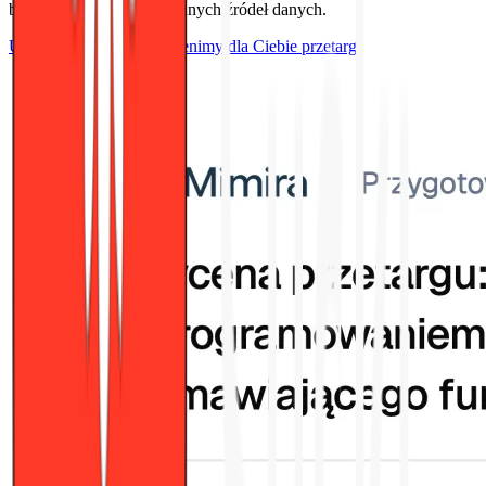
branżowych i ponad 10 innych źródeł danych.
Umów spotkanie — wycenimy dla Ciebie przetarg