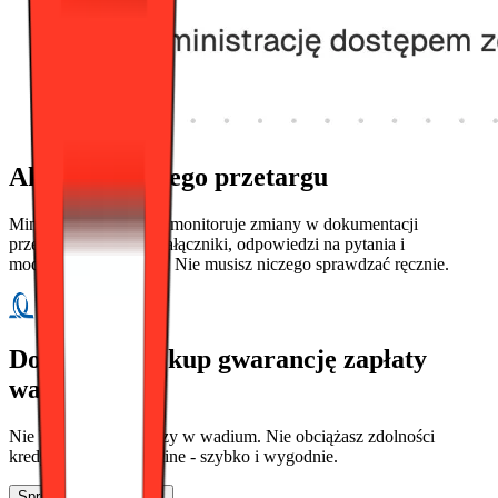
Aktualizacje tego przetargu
Mimira automatycznie monitoruje zmiany w dokumentacji
przetargowej - nowe załączniki, odpowiedzi na pytania i
modyfikacje terminów. Nie musisz niczego sprawdzać ręcznie.
Do przetargu kup gwarancję zapłaty
wadium.
Nie blokujesz pieniędzy w wadium. Nie obciążasz zdolności
kredytowej firmy. Online - szybko i wygodnie.
Sprawdź ofertę UNIQA