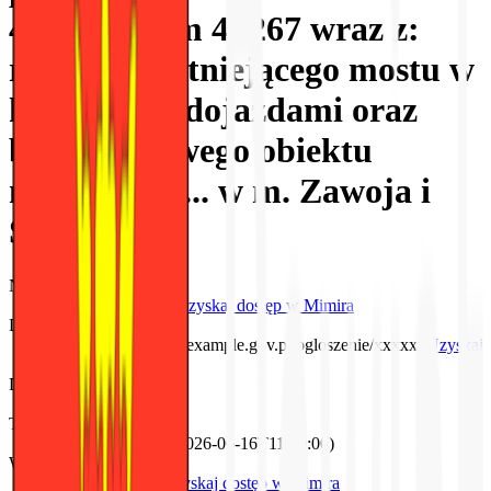
4+135 do km 4+267 wraz z:
rozbiórką istniejącego mostu w
km 4+200 i dojazdami oraz
budową nowego obiektu
mostowego ... w m. Zawoja i
Skawica
Numer referencyjny
XX/XXXX/2026
Uzyskaj dostęp w Mimira
Link do ogłoszenia
https://zamowienia.example.gov.pl/ogloszenie/xxxxxx
Uzyskaj
dostęp w Mimira
Data publikacji
1 czerwca 2026
Termin składania ofert
16 czerwca 2026
(
2026-06-16T11:00:00
)
Wadium
15 000,00 PLN
Uzyskaj dostęp w Mimira