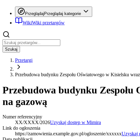
Przeglądaj
Przeglądaj kategorie
Wiki
Wiki przetargów
Szukaj
Przetargi
Przebudowa budynku Zespołu Oświatowego w Kisielsku wraz 
Przebudowa budynku Zespołu Oś
na gazową
Numer referencyjny
XX/XXXX/2026
Uzyskaj dostęp w Mimira
Link do ogłoszenia
https://zamowienia.example.gov.pl/ogloszenie/xxxxxx
Uzyskaj 
Data publikacji