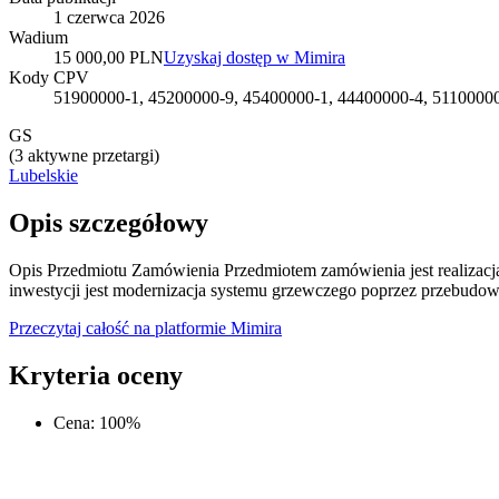
1 czerwca 2026
Wadium
15 000,00 PLN
Uzyskaj dostęp w Mimira
Kody CPV
51900000-1, 45200000-9, 45400000-1, 44400000-4, 51100000
GS
(
3 aktywne przetargi
)
Lubelskie
Opis szczegółowy
Opis Przedmiotu Zamówienia Przedmiotem zamówienia jest realiza
inwestycji jest modernizacja systemu grzewczego poprzez przebudowę
Przeczytaj całość na platformie Mimira
Kryteria oceny
Cena
:
100
%