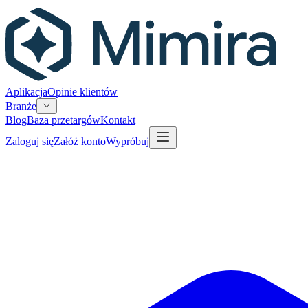
Aplikacja
Opinie klientów
Branże
Blog
Baza przetargów
Kontakt
Zaloguj się
Załóż konto
Wypróbuj