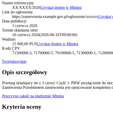
Numer referencyjny
XX/XXXX/2026
Uzyskaj dostęp w Mimira
Link do ogłoszenia
https://zamowienia.example.gov.pl/ogloszenie/xxxxxx
Uzyskaj 
Data publikacji
1 czerwca 2026
Termin składania ofert
10 czerwca 2026
(
2026-06-10T09:00:00
)
Wadium
15 000,00 PLN
Uzyskaj dostęp w Mimira
Kody CPV
71500000-3, 71700000-5, 79100000-5, 71300000-1, 7120000
Świętokrzyskie
Opis szczegółowy
Przetarg skladajacy sie z 3 czesci: Część 1: PBW przyłączenie do 
Zamówienia Przedmiotem zamówienia jest opracowanie kompletnej do
Przeczytaj całość na platformie Mimira
Kryteria oceny