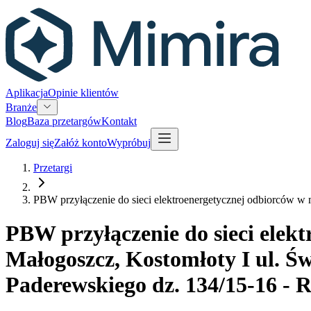
Aplikacja
Opinie klientów
Branże
Blog
Baza przetargów
Kontakt
Zaloguj się
Załóż konto
Wypróbuj
Przetargi
PBW przyłączenie do sieci elektroenergetycznej odbiorców w 
PBW przyłączenie do sieci elek
Małogoszcz, Kostomłoty I ul. Św
Paderewskiego dz. 134/15-16 - 