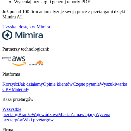
Wyceniaj przetargi i generuj raporty PDF.
Już ponad 100 firm automatyzuje swoją pracę z przetargami dzięki
Mimira AI.
Uzyskaj dostęp w Mimira
Partnerzy technologiczni:
Platforma
Korzyści
Jak działamy
Opinie klientów
Częste pytania
Wyszukiwarka
CPV
Materiały
Baza przetargów
Wszystkie
przetargi
Branże
Województwa
Miasta
Zamawiający
Wycena
przetargów
Wiki przetargów
Firma