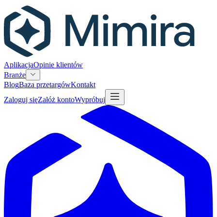
Aplikacja
Opinie klientów
Branże
Blog
Baza przetargów
Kontakt
Zaloguj się
Załóż konto
Wypróbuj