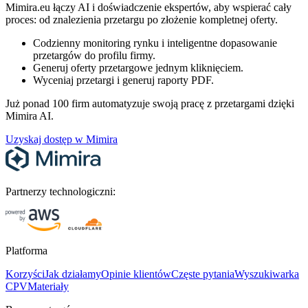
Mimira.eu łączy AI i doświadczenie ekspertów, aby wspierać cały
proces: od znalezienia przetargu po złożenie kompletnej oferty.
Codzienny monitoring rynku i inteligentne dopasowanie
przetargów do profilu firmy.
Generuj oferty przetargowe jednym kliknięciem.
Wyceniaj przetargi i generuj raporty PDF.
Już ponad 100 firm automatyzuje swoją pracę z przetargami dzięki
Mimira AI.
Uzyskaj dostęp w Mimira
Partnerzy technologiczni:
Platforma
Korzyści
Jak działamy
Opinie klientów
Częste pytania
Wyszukiwarka
CPV
Materiały