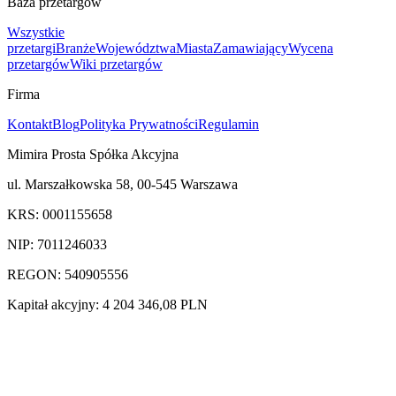
Baza przetargów
Wszystkie
przetargi
Branże
Województwa
Miasta
Zamawiający
Wycena
przetargów
Wiki przetargów
Firma
Kontakt
Blog
Polityka Prywatności
Regulamin
Mimira Prosta Spółka Akcyjna
ul. Marszałkowska 58, 00-545 Warszawa
KRS: 0001155658
NIP: 7011246033
REGON: 540905556
Kapitał akcyjny: 4 204 346,08 PLN