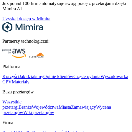
Już ponad 100 firm automatyzuje swoją pracę z przetargami dzięki
Mimira AI.
Uzyskaj dostęp w Mimira
Partnerzy technologiczni:
Platforma
Korzyści
Jak działamy
Opinie klientów
Częste pytania
Wyszukiwarka
CPV
Materiały
Baza przetargów
Wszystkie
przetargi
Branże
Województwa
Miasta
Zamawiający
Wycena
przetargów
Wiki przetargów
Firma