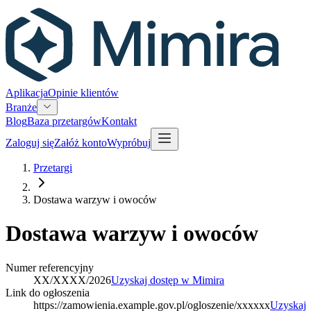
Aplikacja
Opinie klientów
Branże
Blog
Baza przetargów
Kontakt
Zaloguj się
Załóż konto
Wypróbuj
Przetargi
Dostawa warzyw i owoców
Dostawa warzyw i owoców
Numer referencyjny
XX/XXXX/2026
Uzyskaj dostęp w Mimira
Link do ogłoszenia
https://zamowienia.example.gov.pl/ogloszenie/xxxxxx
Uzyskaj