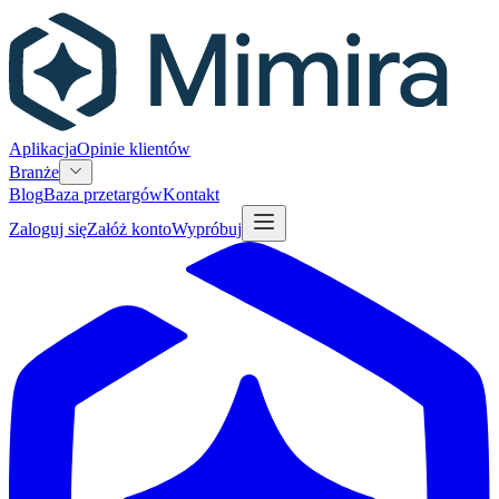
Aplikacja
Opinie klientów
Branże
Blog
Baza przetargów
Kontakt
Zaloguj się
Załóż konto
Wypróbuj