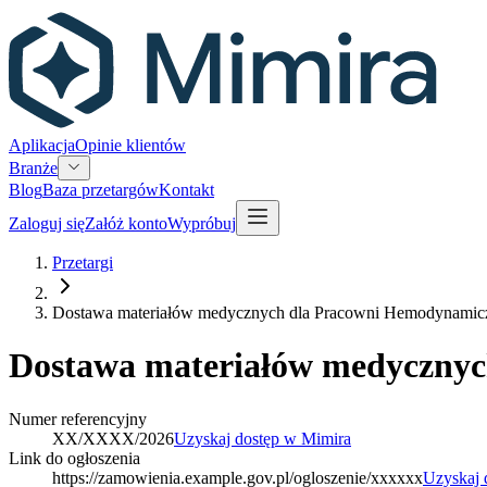
Aplikacja
Opinie klientów
Branże
Blog
Baza przetargów
Kontakt
Zaloguj się
Załóż konto
Wypróbuj
Przetargi
Dostawa materiałów medycznych dla Pracowni Hemodynamic
Dostawa materiałów medycznyc
Numer referencyjny
XX/XXXX/2026
Uzyskaj dostęp w Mimira
Link do ogłoszenia
https://zamowienia.example.gov.pl/ogloszenie/xxxxxx
Uzyskaj 