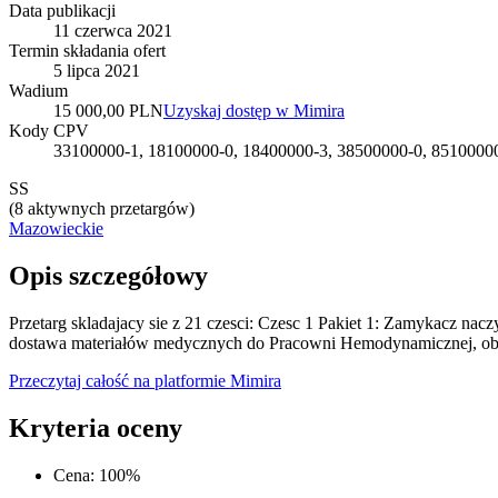
Data publikacji
11 czerwca 2021
Termin składania ofert
5 lipca 2021
Wadium
15 000,00 PLN
Uzyskaj dostęp w Mimira
Kody CPV
33100000-1, 18100000-0, 18400000-3, 38500000-0, 8510000
SS
(
8 aktywnych przetargów
)
Mazowieckie
Opis szczegółowy
Przetarg skladajacy sie z 21 czesci: Czesc 1 Pakiet 1: Zamykacz n
dostawa materiałów medycznych do Pracowni Hemodynamicznej, obej
Przeczytaj całość na platformie Mimira
Kryteria oceny
Cena
:
100
%