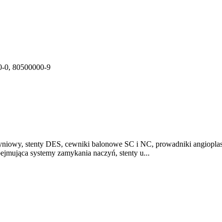
0-0, 80500000-9
aczyniowy, stenty DES, cewniki balonowe SC i NC, prowadniki angiop
mująca systemy zamykania naczyń, stenty u...